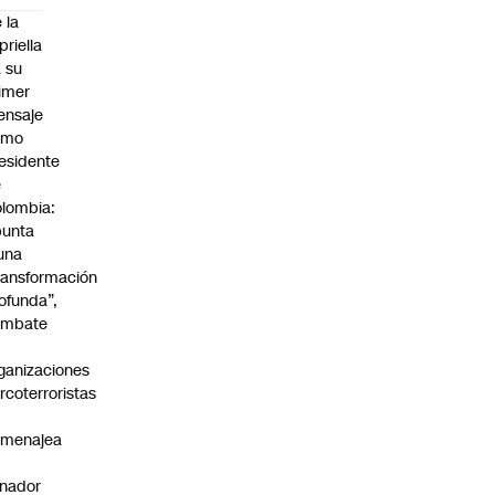
 la
priella
 su
imer
ensaje
omo
esidente
e
lombia:
punta
una
ransformación
ofunda”,
ombate
ganizaciones
rcoterroristas
omenajea
nador