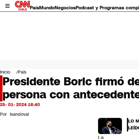
País
Mundo
Negocios
Podcast y Programas comp
País
Mundo
Inicio
País
Negocios
Presidente Boric firmó d
Deportes
persona con antecedentes
Programas completos
Cultura
Servicios
25- 01- 2024 18:40
Bits
Por
lsandoval
CNN Data
LO 
CNN tiempo
LEÍD
Futuro 360
La
Opinión