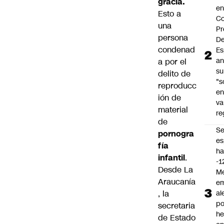
gracia.
e
Esto a
Co
una
Pr
persona
De
condenad
Es
an
a por el
su
delito de
"s
reproducc
e
ión de
va
material
re
de
S
pornogra
es
fía
ha
infantil
.
-1
Desde La
Me
Araucanía
em
, la
al
po
secretaria
he
de Estado