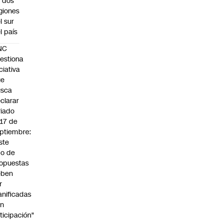
 dos
giones
l sur
l país
NC
estiona
iciativa
ue
usca
clarar
riado
 17 de
ptiembre:
ste
po de
opuestas
eben
r
anificadas
on
ticipación"