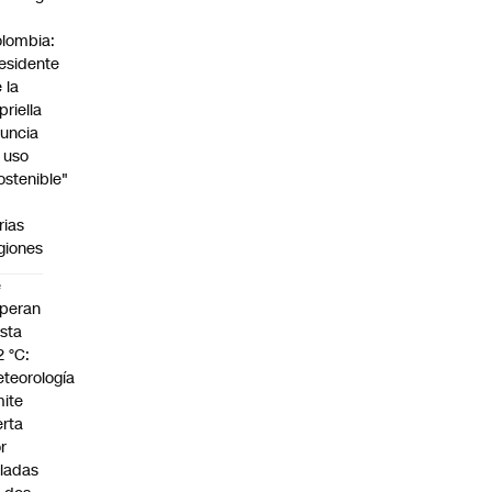
n
lombia:
esidente
 la
priella
uncia
 uso
ostenible"
n
rias
giones
e
peran
sta
2 °C:
teorología
ite
erta
r
ladas