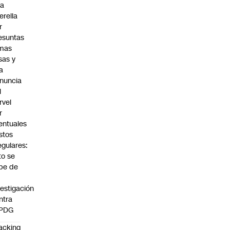
a
erella
r
esuntas
rmas
lsas y
a
nuncia
l
rvel
r
entuales
stos
regulares:
to se
be de
vestigación
ntra
 PDG
acking