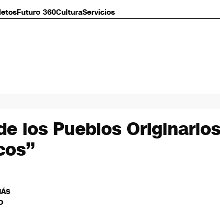
letos
Futuro 360
Cultura
Servicios
de los Pueblos Originario
cos”
MÁS
O