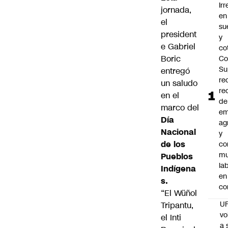
Ir
jornada,
en
el
su
president
y
e Gabriel
co
Boric
Co
Su
entregó
re
un saludo
re
en el
de
marco del
em
Día
ag
Nacional
y
de los
co
mu
Pueblos
la
Indígena
en
s.
co
“El Wüñol
U
Tripantu,
vo
el Inti
a 