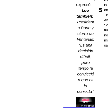
expresó.
la
e
Lee
Ti
también:
Am
President
12
e Boric y
fu
cierre de
n
Ventanas:
m
“Es una
sa
decisión
difícil,
pero
tengo la
convicció
n que es
la
correcta”
Lea el