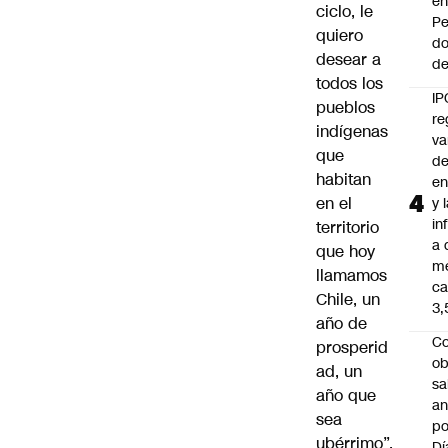
e
ciclo, le
Pe
quiero
d
desear a
de
todos los
IP
pueblos
re
indígenas
va
que
de
habitan
en
en el
y 
in
territorio
a 
que hoy
m
llamamos
ca
Chile, un
3
año de
Co
prosperid
ob
ad, un
sa
año que
an
sea
po
ubérrimo”,
Dí