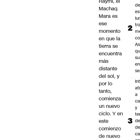
Raymi, el
d
Machaq
es
Mara es
lu
ese
tr
momento
m
co
en que la
As
tierra se
q
encuentra
su
más
e
distante
se
del sol, y
In
por lo
at
tanto,
a
comienza
ca
un nuevo
y
ciclo. Y en
te
este
de
de
comienzo
ca
de nuevo