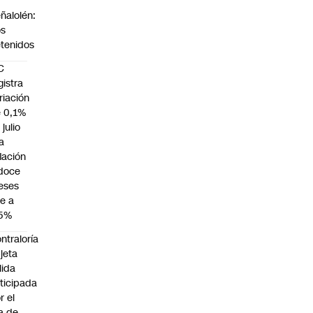
n
ñalolén:
os
tenidos
C
gistra
riación
 0,1%
 julio
la
flación
doce
eses
e a
,5%
ntraloría
jeta
lida
ticipada
r el
a de