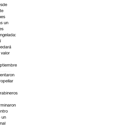
esde
te
nes
as un
es
ngelada:
í
uedará
 valor
n
ptiembre
tentaron
ropellar
rabineros
rminaron
ntro
 un
nal