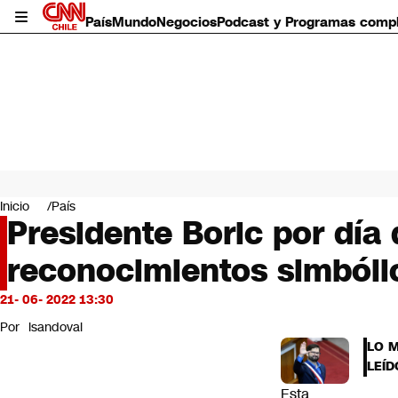
País
Mundo
Negocios
Podcast y Programas comp
País
Mundo
Inicio
País
Negocios
Presidente Boric por día 
Deportes
reconocimientos simbóli
Programas completos
Cultura
Servicios
21- 06- 2022 13:30
Bits
Por
lsandoval
CNN Data
LO 
CNN tiempo
LEÍD
Futuro 360
Esta
Opinión