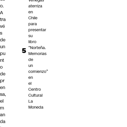
Venegas
o.
aterriza
en
A
Chile
tra
para
vé
presentar
s
su
de
libro
un
“Norteña.
pu
Memorias
de
nt
un
o
comienzo”
de
en
pr
el
en
Centro
sa,
Cultural
el
La
Moneda
m
an
da