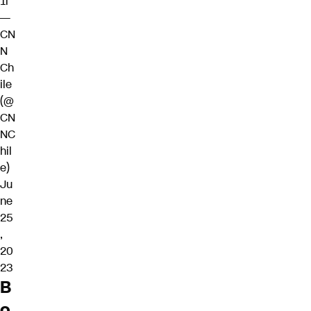
1i
—
CN
N
Ch
ile
(@
CN
NC
hil
e)
Ju
ne
25
,
20
23
B
o