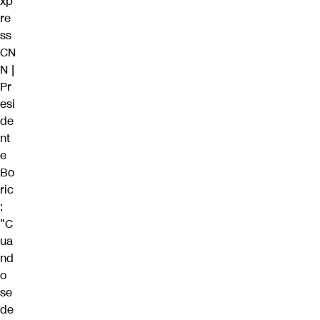
xp
re
ss
CN
N
|
Pr
esi
de
nt
e
Bo
ric
:
"C
ua
nd
o
se
de