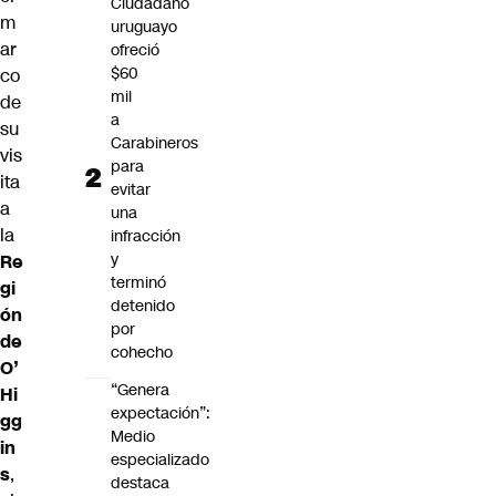
Ciudadano
m
uruguayo
ar
ofreció
$60
co
mil
de
a
su
Carabineros
vis
para
ita
evitar
a
una
la
infracción
y
Re
terminó
gi
detenido
ón
por
de
cohecho
O’
“Genera
Hi
expectación”:
gg
Medio
in
especializado
s
,
destaca