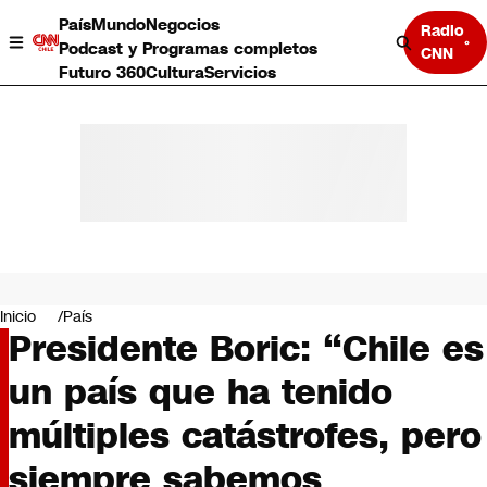
País
Mundo
Negocios
Radio
Podcast y Programas completos
CNN
Futuro 360
Cultura
Servicios
País
Mundo
Negocios
Inicio
País
Presidente Boric: “Chile es
Deportes
Programas completos
un país que ha tenido
Cultura
Servicios
múltiples catástrofes, pero
Bits
CNN Data
siempre sabemos
CNN tiempo