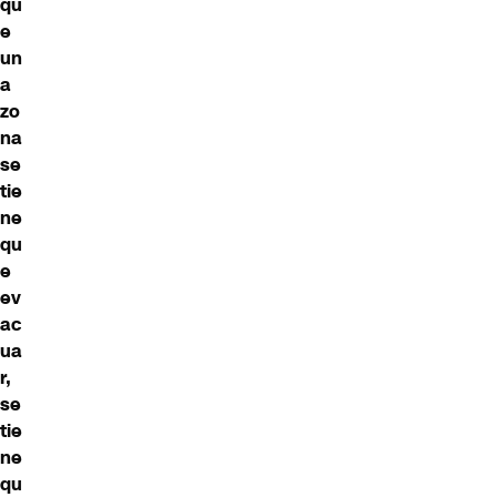
qu
e
un
a
zo
na
se
tie
ne
qu
e
ev
ac
ua
r,
se
tie
ne
qu