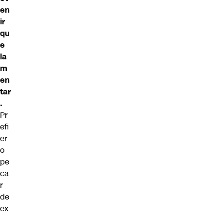
en
ir
qu
e
la
m
en
tar
.
Pr
efi
er
o
pe
ca
r
de
ex