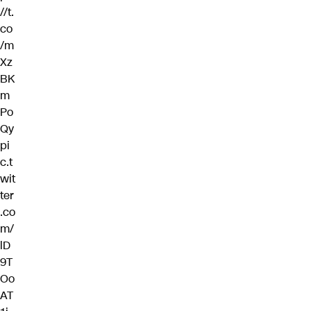
//t.
co
/m
Xz
BK
m
Po
Qy
pi
c.t
wit
ter
.co
m/
lD
9T
Oo
AT