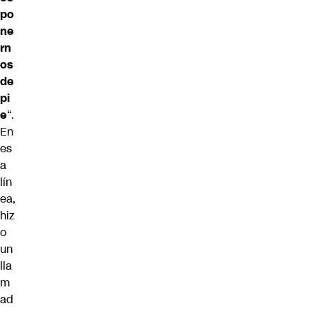
po
ne
rn
os
de
pi
e
“.
En
es
a
lín
ea,
hiz
o
un
lla
m
ad