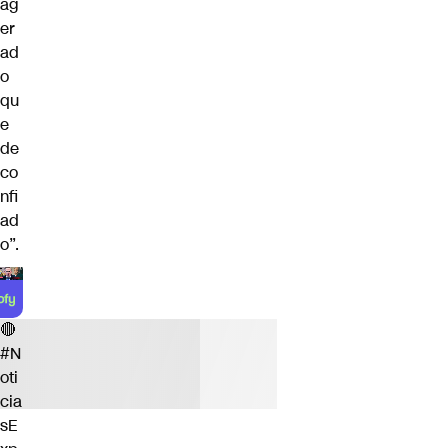
ag
er
ad
o
qu
e
de
co
nfi
ad
o”.
🔴
#N
oti
cia
sE