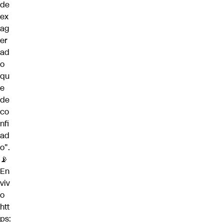
de
ex
ag
er
ad
o
qu
e
de
co
nfi
ad
o".
📡
En
viv
o
htt
ps: