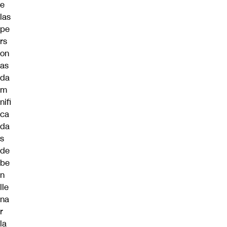
e
las
pe
rs
on
as
da
m
nifi
ca
da
s
de
be
n
lle
na
r
la