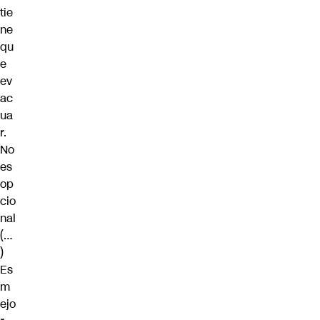
tie
ne
qu
e
ev
ac
ua
r.
No
es
op
cio
nal
(…
)
Es
m
ejo