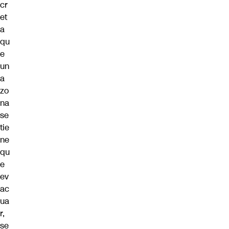
cr
et
a
qu
e
un
a
zo
na
se
tie
ne
qu
e
ev
ac
ua
r,
se