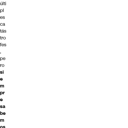
últi
pl
es
ca
tás
tro
fes
,
pe
ro
si
e
m
pr
e
sa
be
m
os