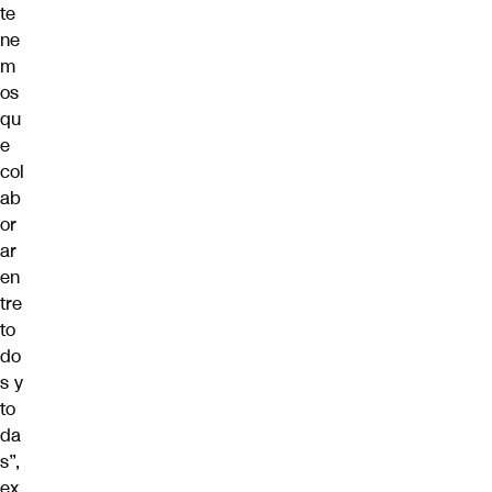
te
ne
m
os
qu
e
col
ab
or
ar
en
tre
to
do
s y
to
da
s”,
ex