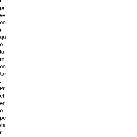
r
pr
ev
eni
r
qu
e
la
m
en
tar
.
Pr
efi
er
o
pe
ca
r