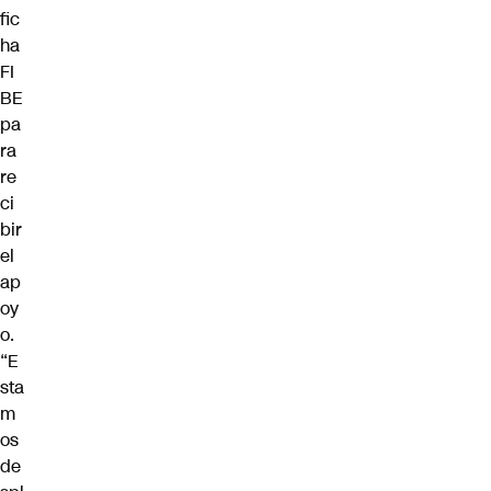
fic
ha
FI
BE
pa
ra
re
ci
bir
el
ap
oy
o.
“E
sta
m
os
de