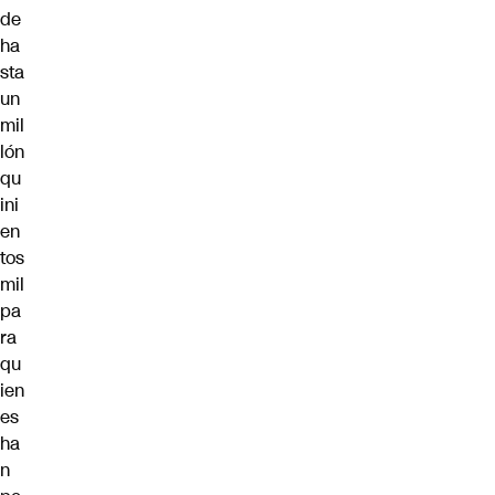
de
ha
sta
un
mil
lón
qu
ini
en
tos
mil
pa
ra
qu
ien
es
ha
n