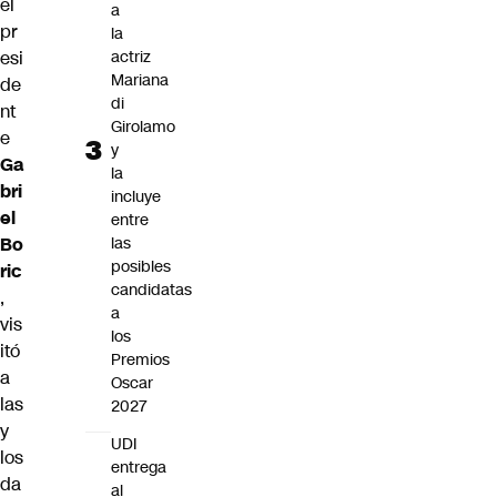
el
a
pr
la
esi
actriz
Mariana
de
di
nt
Girolamo
e
y
Ga
la
bri
incluye
el
entre
Bo
las
posibles
ric
candidatas
,
a
vis
los
itó
Premios
a
Oscar
las
2027
y
UDI
los
entrega
da
al