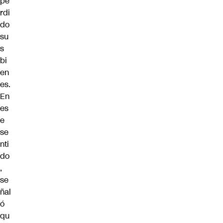
pe
rdi
do
su
s
bi
en
es.
En
es
e
se
nti
do
,
se
ñal
ó
qu