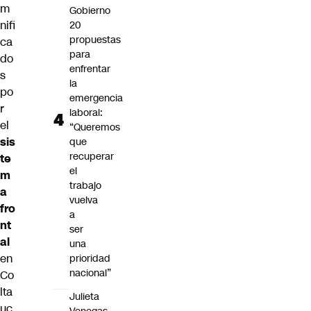
m
Gobierno
nifi
20
propuestas
ca
para
do
enfrentar
s
la
po
emergencia
r
laboral:
el
“Queremos
sis
que
recuperar
te
el
m
trabajo
a
vuelva
fro
a
nt
ser
al
una
en
prioridad
nacional”
Co
lta
Julieta
uc