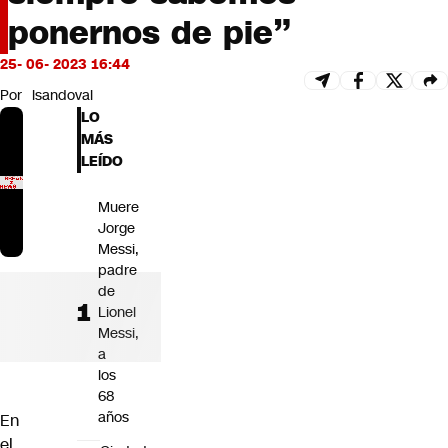
Futuro 360
ponernos de pie”
Opinión
25- 06- 2023 16:44
Por
lsandoval
LO
MÁS
LEÍDO
Muere
Jorge
Messi,
padre
de
Lionel
Messi,
a
los
68
años
En
el