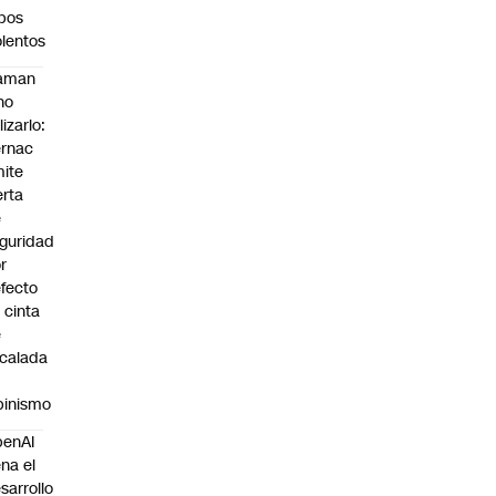
bos
olentos
laman
no
lizarlo:
rnac
ite
erta
e
guridad
r
fecto
 cinta
e
calada
pinismo
penAI
ena el
sarrollo