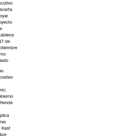
ecutivo
scarta
oyar
oyecto
e
tablece
 17 de
ptiembre
omo
riado
as
posteo
e
ric:
bierno
fiende
plica
fras
 Kast
bre