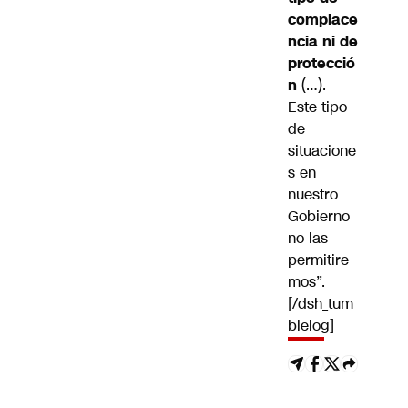
complace
ncia ni de
protecció
n
(…).
Este tipo
de
situacione
s en
nuestro
Gobierno
no las
permitire
mos”.
[/dsh_tum
blelog]