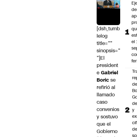
Ej
de
ap
pr
[dsh_tumb
qu
es
lelog
el
title=””
se
sinopsis=”
c
”]El
fe
president
Tr
e
Gabriel
re
Boric
se
d
refirió al
Bo
llamado
Go
caso
de
convenios
y
y sostuvo
ex
ci
que el
de
Gobierno
so