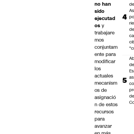
no han
de
As
sido
po
ejecutad
ri
os
y
d
trabajare
ca
mos
ci
conjuntam
"c
ente para
Ab
modificar
de
los
Es
actuales
a
mecanism
c
os de
pr
d
asignació
Co
n de estos
recursos
para
avanzar
en más