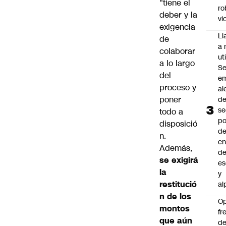
“tiene el
ro
deber y la
vi
exigencia
L
de
a 
colaborar
uti
a lo largo
Se
del
em
proceso y
al
poner
d
se
todo a
po
disposició
de
n.
en
Además,
d
se exigirá
es
la
y
restitució
al
n de los
O
montos
fr
que aún
de