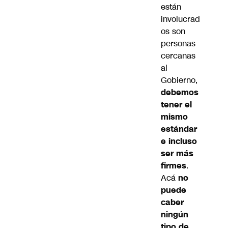
están
involucrad
os son
personas
cercanas
al
Gobierno,
debemos
tener el
mismo
estándar
e incluso
ser más
firmes
.
Acá
no
puede
caber
ningún
tipo de