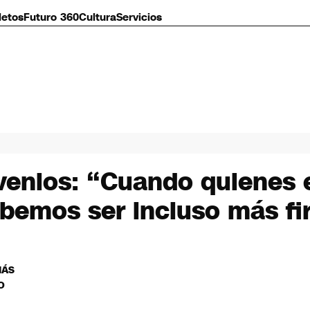
letos
Futuro 360
Cultura
Servicios
venios: “Cuando quienes 
ebemos ser incluso más f
MÁS
O