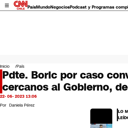
País
Mundo
Negocios
Podcast y Programas comp
País
Mundo
Inicio
País
Negocios
Pdte. Boric por caso con
Deportes
cercanos al Gobierno, d
Programas completos
Cultura
Servicios
22- 06- 2023 13:06
Bits
Por
Daniela Pérez
CNN Data
LO 
CNN tiempo
LEÍD
Futuro 360
Opinión