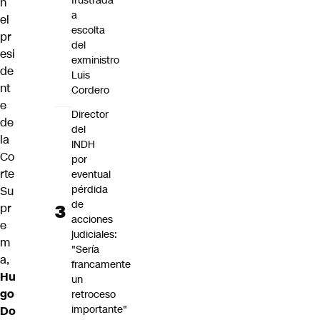
frustrada
n
a
el
escolta
pr
del
esi
exministro
de
Luis
nt
Cordero
e
Director
de
del
la
INDH
Co
por
rte
eventual
pérdida
Su
de
pr
acciones
e
judiciales:
m
"Sería
a,
francamente
Hu
un
go
retroceso
importante"
Do