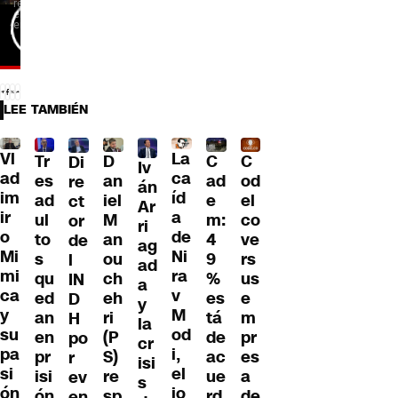
LEE TAMBIÉN
Vl
La
Tr
D
C
C
Di
Iv
ad
ca
es
an
ad
od
re
án
im
íd
ad
iel
e
el
ct
Ar
ir
a
ul
M
m:
co
or
ri
o
de
to
an
4
ve
de
ag
Mi
Ni
s
ou
9
rs
l
ad
mi
ra
qu
ch
%
us
IN
a
ca
v
ed
eh
es
e
D
y
y
M
an
ri
tá
m
H
la
su
od
en
(P
de
pr
po
cr
pa
i,
pr
S)
ac
es
r
isi
si
el
isi
re
ue
a
ev
s
ón
jo
ón
sp
rd
de
en