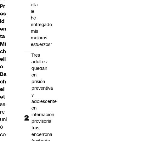
ella
Pr
le
es
he
id
entregado
en
mis
ta
mejores
Mi
esfuerzos"
ch
Tres
ell
adultos
e
quedan
Ba
en
ch
prisión
preventiva
el
y
et
adolescente
se
en
re
internación
uni
provisoria
ó
tras
co
encerrona