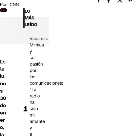
Por
CNN
Futuro 360
LO
Opinión
MÁS
LEÍDO
Vladimiro
Mimica
y
su
Es
pasión
te
por
lu
las
ne
comunicaciones:
"La
s
radio
30
ha
de
sido
en
mi
er
amante
o,
y
la
a