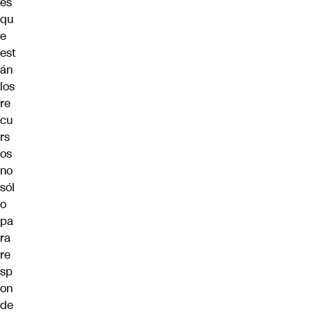
es
qu
e
est
án
los
re
cu
rs
os
no
sól
o
pa
ra
re
sp
on
de