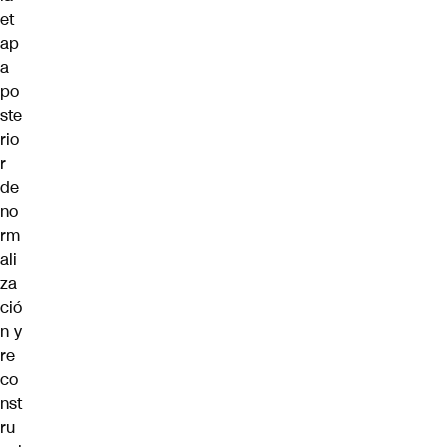
et
ap
a
po
ste
rio
r
de
no
rm
ali
za
ció
n y
re
co
nst
ru