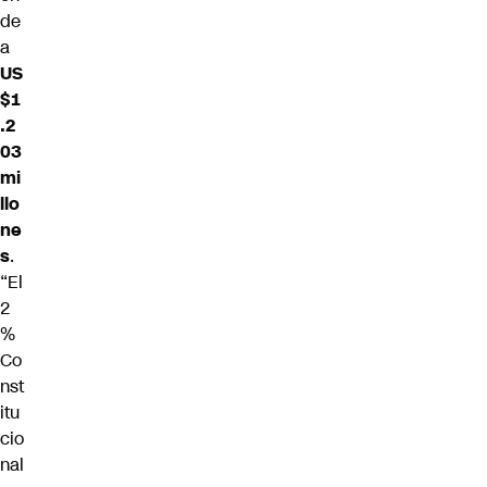
de
a
US
$1
.2
03
mi
llo
ne
s
.
“El
2
%
Co
nst
itu
cio
nal