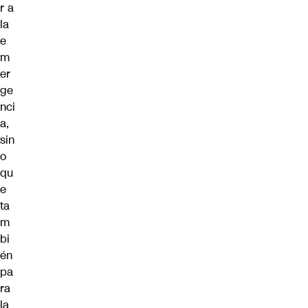
r a
la
e
m
er
ge
nci
a,
sin
o
qu
e
ta
m
bi
én
pa
ra
la