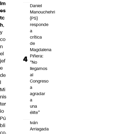
lm
Daniel
es
Manouchehri
tc
(PS)
h
,
responde
a
y
crítica
co
de
n
Magdalena
el
Piñera:
jef
“No
e
llegamos
de
al
Congreso
l
a
Mi
agradar
nis
a
ter
una
io
élite”
Pú
Iván
bli
Arriagada
co,