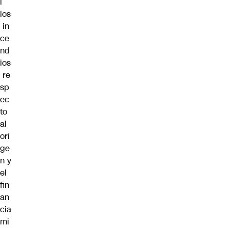
l
los
in
ce
nd
ios
re
sp
ec
to
al
orí
ge
n
y
el
fin
an
cia
mi