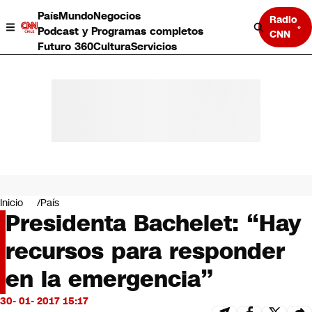
País
Mundo
Negocios
Radio
Podcast y Programas completos
CNN
Futuro 360
Cultura
Servicios
País
Mundo
Negocios
Inicio
País
Presidenta Bachelet: “Hay
Deportes
Programas completos
recursos para responder
Cultura
Servicios
en la emergencia”
Bits
CNN Data
30- 01- 2017 15:17
CNN tiempo