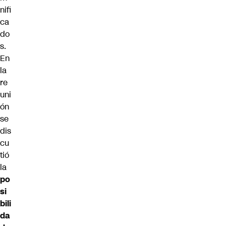
nifi
ca
do
s.
En
la
re
uni
ón
se
dis
cu
tió
la
po
si
bili
da