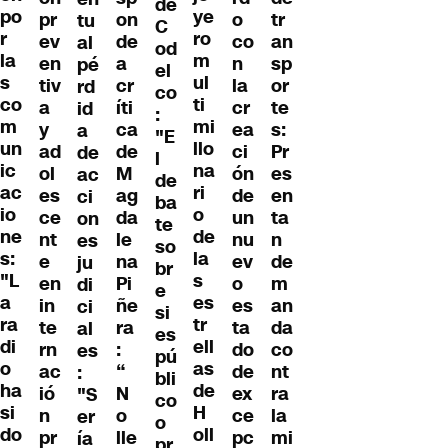
de
po
ye
pr
on
o
tr
tu
C
r
ro
ev
de
co
an
al
od
la
m
en
a
n
sp
pé
el
s
ul
tiv
cr
la
or
rd
co
co
ti
a
íti
cr
te
id
:
m
mi
y
ca
ea
s:
a
"E
un
llo
ad
de
ci
Pr
de
l
ic
na
ol
M
ón
es
ac
de
ac
ri
es
ag
de
en
ci
ba
io
o
ce
da
un
ta
on
te
ne
de
nt
le
nu
n
es
so
s:
la
e
na
ev
de
ju
br
"L
s
en
Pi
o
m
di
e
a
es
in
ñe
es
an
ci
si
ra
tr
te
ra
ta
da
al
es
di
ell
rn
:
do
co
es
pú
o
as
ac
“
de
nt
:
bli
ha
de
ió
N
ex
ra
"S
co
si
H
n
o
ce
la
er
o
do
oll
pr
lle
pc
mi
ía
pr