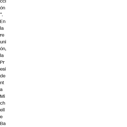
cci
ón
”.
En
la
re
uni
ón,
la
Pr
esi
de
nt
a
Mi
ch
ell
e
Ba