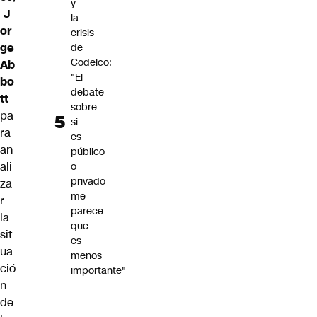
y
J
la
or
crisis
ge
de
Codelco:
Ab
"El
bo
debate
tt
sobre
pa
si
ra
es
an
público
ali
o
privado
za
me
r
parece
la
que
sit
es
ua
menos
ció
importante"
n
de