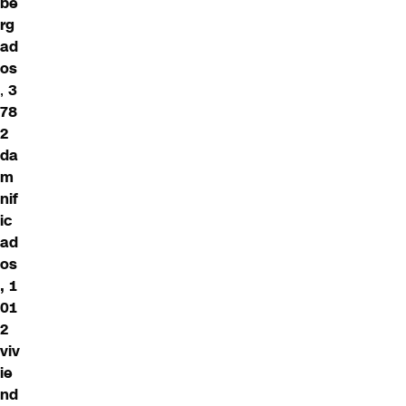
be
rg
ad
os
,
3
78
2
da
m
nif
ic
ad
os
,
1
01
2
viv
ie
nd