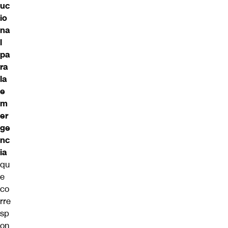
uc
io
na
l
pa
ra
la
e
m
er
ge
nc
ia
qu
e
co
rre
sp
on