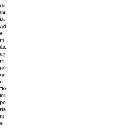
da
tar
ia.
Ad
e
m
ás,
ag
re
gó
qu
e
“lo
im
po
rta
nt
e