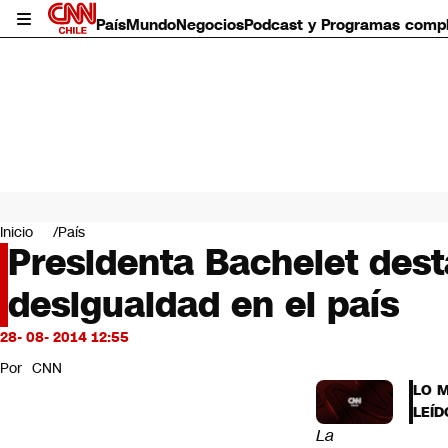
País
Mundo
Negocios
Podcast y Programas comp
País
Mundo
Inicio
País
Negocios
Presidenta Bachelet dest
Deportes
desigualdad en el país
Programas completos
Cultura
Servicios
28- 08- 2014 12:55
Bits
Por
CNN
CNN Data
LO 
CNN tiempo
LEÍD
Futuro 360
La
Opinión