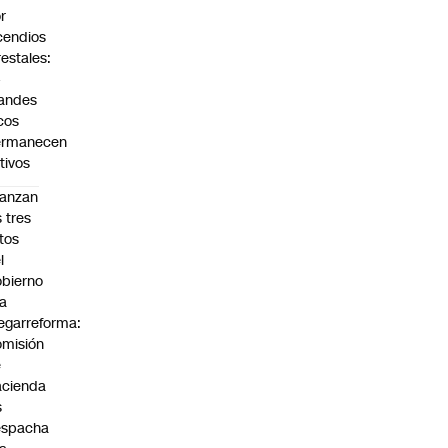
r
cendios
restales:
4
andes
cos
ermanecen
tivos
anzan
s tres
tos
l
bierno
la
garreforma:
misión
e
cienda
s
espacha