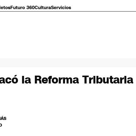
letos
Futuro 360
Cultura
Servicios
acó la Reforma Tributaria 
MÁS
O