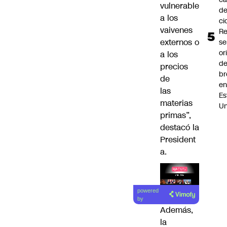
vulnerable
d
a los
ci
vaivenes
R
externos o
se
or
a los
de
precios
br
de
e
las
Es
materias
Un
primas”,
destacó la
President
a.
Lea el
powered
artículo
by
Además,
la