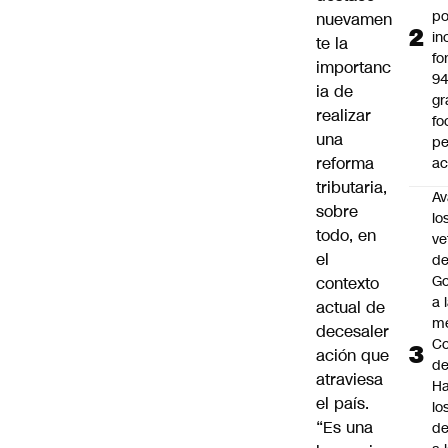
po
nuevamen
in
te la
fo
importanc
9
ia de
gr
realizar
fo
una
p
reforma
ac
tributaria,
Av
sobre
lo
todo, en
ve
el
de
Go
contexto
a 
actual de
me
decesaler
Co
ación que
d
atraviesa
Ha
el país.
lo
“Es una
d