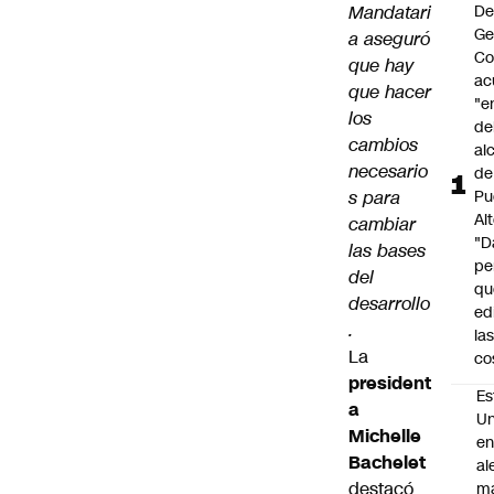
Mandatari
De
Ge
a aseguró
Co
que hay
ac
que hacer
"e
los
de
cambios
al
necesario
de
s para
Pu
Alt
cambiar
"D
las bases
pe
del
qu
desarrollo
ed
.
la
La
co
president
Es
a
Un
Michelle
e
Bachelet
al
destacó
m