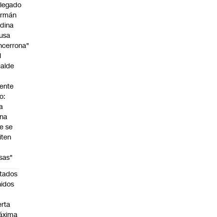
legado
rmán
dina
usa
ncerrona"
l
calde
ente
o:
a
na
e se
iten
s
sas"
tados
idos
n
erta
áxima