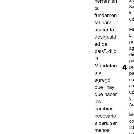
a 
herramien
Sa
ta
la
fundamen
C
tal para
atacar la
M
la
desiguald
pr
ad del
ag
país”, dijo
de
la
pa
Mandatari
pr
a y
pa
agregó
co
c
que “hay
O
que hacer
y
los
An
cambios
Mé
necesario
co
s para ser
3
menos
ca