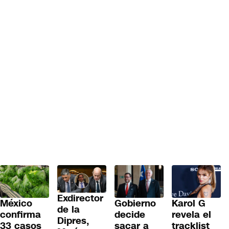
Exdirector
Gobierno
México
Karol G
de la
decide
confirma
revela el
Dipres,
sacar a
33 casos
tracklist