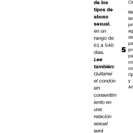
de los
C
tipos de
M
abuso
la
sexual
,
pr
en un
ag
de
rango de
pa
61 a 540
pr
días.
pa
Lee
co
también:
c
Quitarse
O
el condón
y
An
sin
consentim
iento en
una
relación
sexual
será