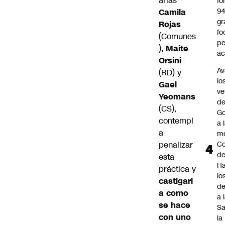
arias
fo
9
Camila
gr
Rojas
fo
(Comunes
p
),
Maite
ac
Orsini
Av
(RD) y
lo
Gael
ve
Yeomans
de
(CS),
Go
contempl
a 
a
me
penalizar
Co
d
esta
Ha
práctica y
lo
castigarl
d
a como
a 
se hace
Sa
con uno
la