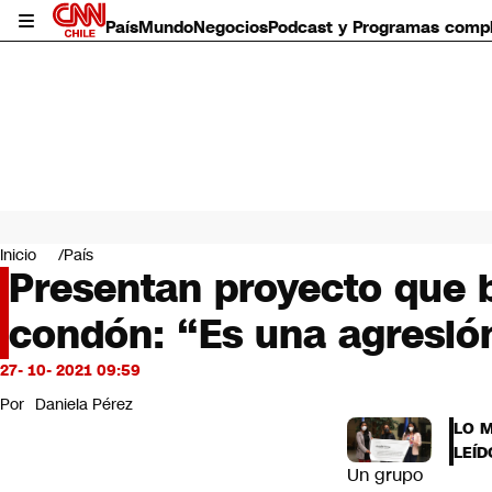
País
Mundo
Negocios
Podcast y Programas comp
País
Mundo
Inicio
País
Negocios
Presentan proyecto que b
Deportes
condón: “Es una agresió
Programas completos
Cultura
Servicios
27- 10- 2021 09:59
Bits
Por
Daniela Pérez
CNN Data
LO 
CNN tiempo
LEÍD
Futuro 360
Un grupo
Opinión