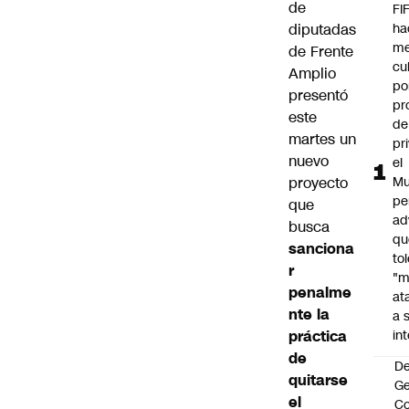
de
FI
diputadas
ha
m
de Frente
cu
Amplio
po
presentó
pr
este
de
martes un
pr
nuevo
el
proyecto
Mu
pe
que
ad
busca
qu
sanciona
to
r
"m
penalme
at
nte la
a 
práctica
in
de
De
quitarse
G
el
Co