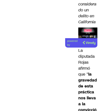
considera
do un
delito en
California
Lea el
powered
artículo
by
La
diputada
Rojas
afirmó
que “
la
gravedad
de esta
práctica
nos lleva
a la
convicció