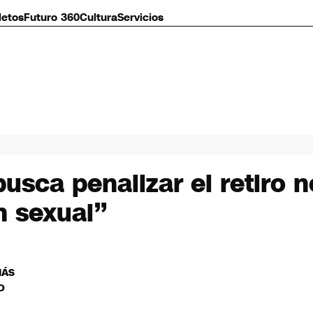
letos
Futuro 360
Cultura
Servicios
usca penalizar el retiro 
n sexual”
MÁS
O