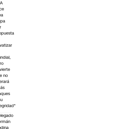
FA
ce
ea
lpa
r
opuesta
ivatizar
ndial,
ro
vierte
e no
lerará
ás
aques
su
tegridad"
legado
ermán
dina