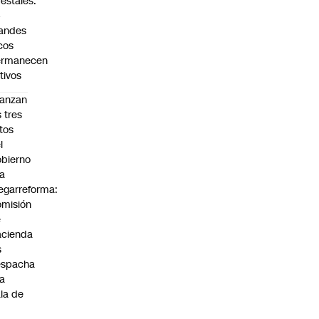
restales:
4
andes
cos
ermanecen
tivos
anzan
s tres
tos
l
bierno
la
garreforma:
misión
e
cienda
s
espacha
la
la de