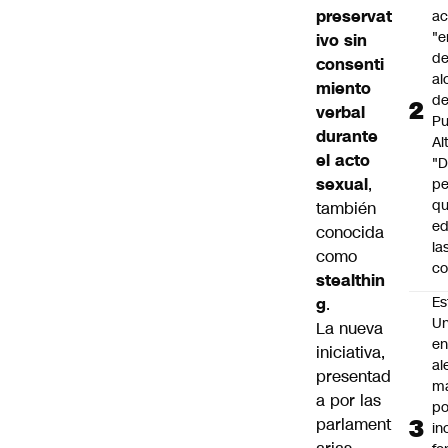
preservat
a
"e
ivo sin
de
consenti
al
miento
d
verbal
Pu
durante
Al
el acto
"
sexual
,
p
qu
también
ed
conocida
la
como
co
stealthin
Es
g
.
Un
La nueva
e
iniciativa,
al
presentad
m
a por las
po
parlament
in