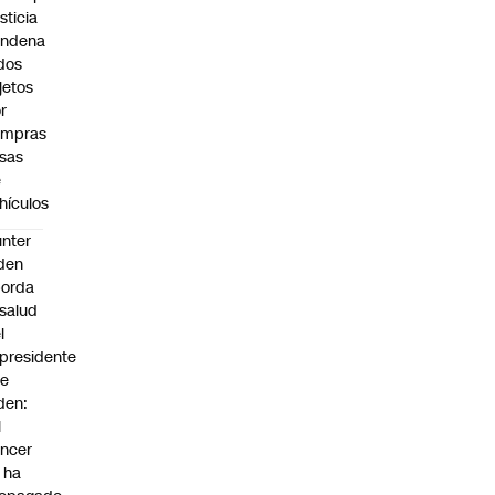
sticia
ondena
dos
jetos
r
ompras
lsas
e
hículos
nter
den
borda
 salud
l
presidente
oe
den:
l
ncer
 ha