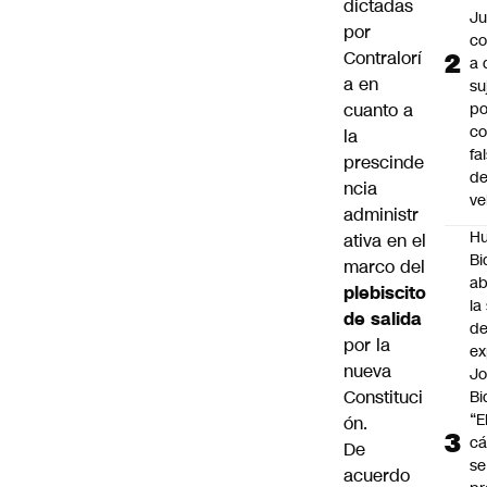
dictadas
Ju
por
c
Contralorí
a 
a
en
su
cuanto a
po
c
la
fa
prescinde
d
ncia
ve
administr
Hu
ativa en el
Bi
marco del
a
plebiscito
la
de salida
de
por la
ex
nueva
J
Constituci
Bi
“E
ón.
cá
De
se
acuerdo