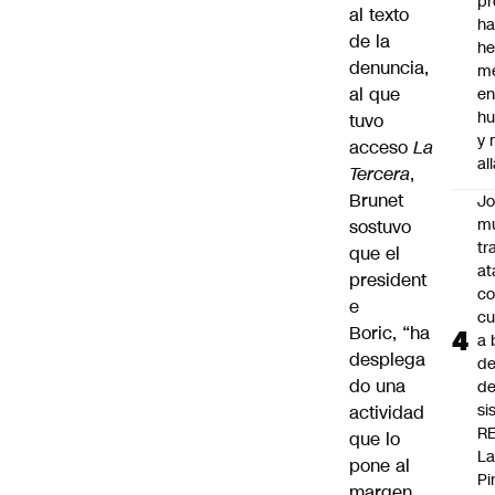
pr
al texto
h
de la
h
denuncia,
me
al que
en
hu
tuvo
y
acceso
La
al
Tercera
,
Brunet
J
mu
sostuvo
tr
que el
at
president
co
e
cu
Boric, “ha
a 
desplega
de
do una
de
si
actividad
R
que lo
L
pone al
Pi
margen