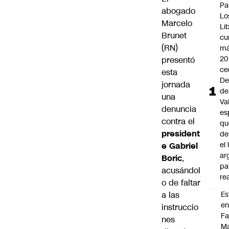
Pa
abogado
Lo
Marcelo
Li
Brunet
cu
(RN)
má
20
presentó
ce
esta
De
jornada
de
una
Va
denuncia
es
contra el
qu
president
de
el
e Gabriel
ar
Boric
,
pa
acusándol
re
o de faltar
a las
Es
e
instruccio
F
nes
Ma