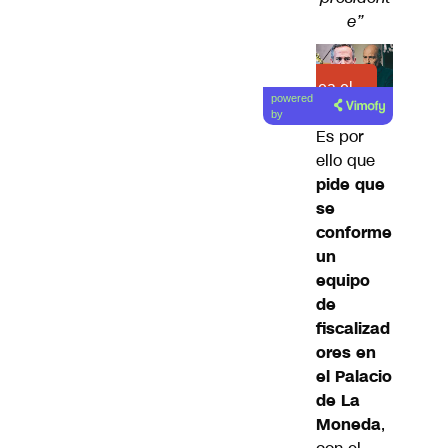
e”
Lea el
powered
artículo
by
Es por
ello que
pide que
se
conforme
un
equipo
de
fiscalizad
ores en
el Palacio
de La
Moneda
,