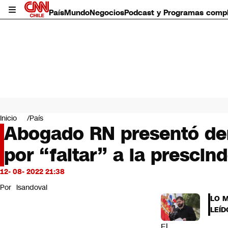
País
Mundo
Negocios
Podcast y Programas comp
País
Mundo
Inicio
País
Negocios
Abogado RN presentó den
Deportes
por “faltar” a la prescin
Programas completos
Cultura
Servicios
12- 08- 2022 21:38
Bits
Por
lsandoval
CNN Data
LO 
CNN tiempo
LEÍD
Futuro 360
El
Opinión