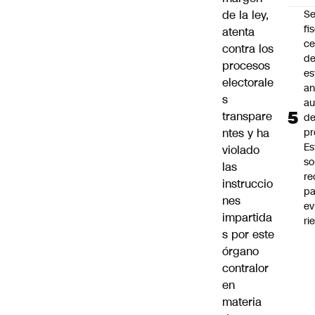
de la ley,
Se
fi
atenta
ce
contra los
d
procesos
es
electorale
an
s
a
transpare
d
ntes y ha
pr
Es
violado
so
las
r
instruccio
pa
nes
ev
impartida
ri
s por este
órgano
contralor
en
materia