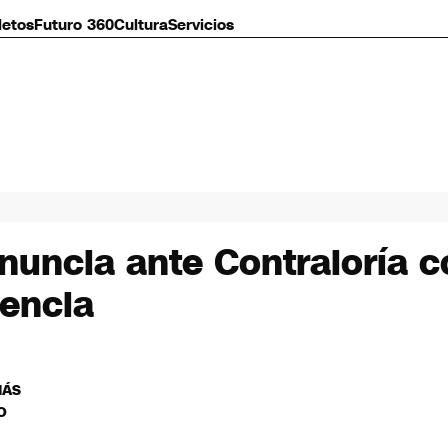
letos
Futuro 360
Cultura
Servicios
uncia ante Contraloría co
dencia
MÁS
O