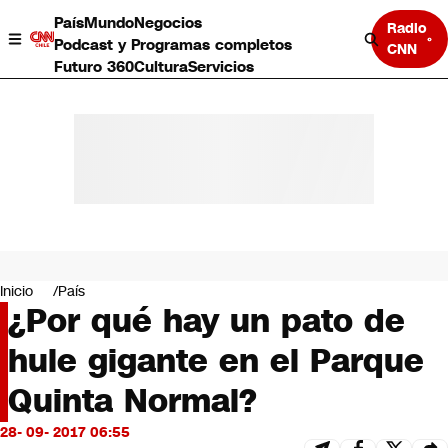
País
Mundo
Negocios
Radio
Podcast y Programas completos
CNN
Futuro 360
Cultura
Servicios
País
Mundo
Negocios
Inicio
País
¿Por qué hay un pato de
Deportes
Programas completos
hule gigante en el Parque
Cultura
Servicios
Quinta Normal?
Bits
CNN Data
28- 09- 2017 06:55
CNN tiempo