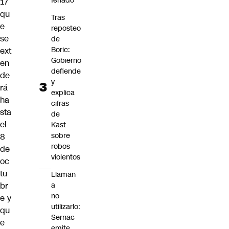
feriado
17
qu
Tras
e
reposteo
se
de
Boric:
ext
Gobierno
en
defiende
de
y
rá
explica
ha
cifras
sta
de
el
Kast
sobre
8
robos
de
violentos
oc
tu
Llaman
br
a
no
e y
utilizarlo:
qu
Sernac
e
emite