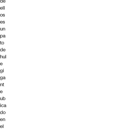
de
ell
os
es
un
pa
to
de
hul
e
gi
ga
nt
e
ub
ica
do
en
el