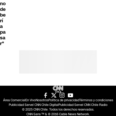
no
de
be
rí
a
pa
sa
r"
Área Comercial
En Vivo
Nosotros
Política de privacidad
Términos y condiciones
Publicidad Servel CNN Chile Digital
Publicidad Servel CNN Chile Radio
© 2025 CNN Chile. Todos los derechos reservados.
CNN Sans ™ & © 2016 Cable News Network.