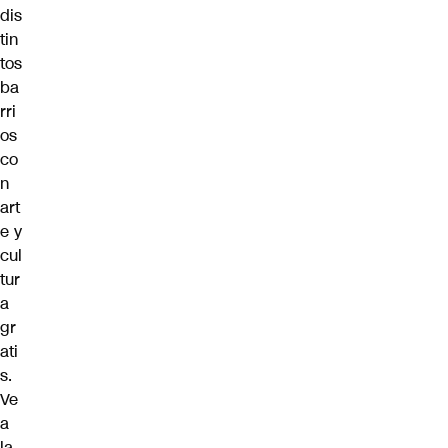
dis
tin
tos
ba
rri
os
co
n
art
e y
cul
tur
a
gr
ati
s.
Ve
a
la