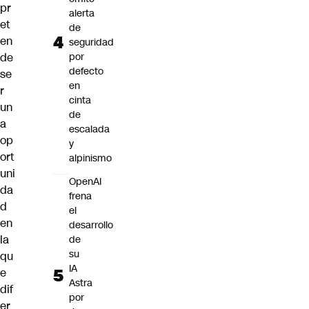
pr
alerta
et
de
en
seguridad
de
por
defecto
se
en
r
cinta
un
de
a
escalada
op
y
ort
alpinismo
uni
OpenAI
da
frena
d
el
en
desarrollo
la
de
su
qu
IA
e
Astra
dif
por
er