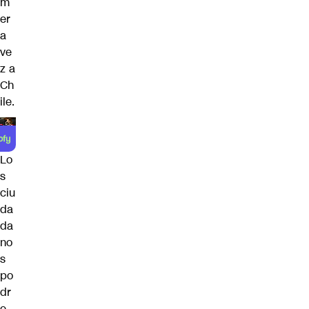
m
er
a
ve
z a
Ch
ile.
Lo
s
ciu
da
da
no
s
po
dr
e