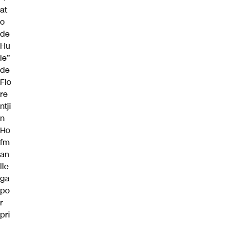
at
o
de
Hu
le”
de
Flo
re
ntji
n
Ho
fm
an
lle
ga
po
r
pri