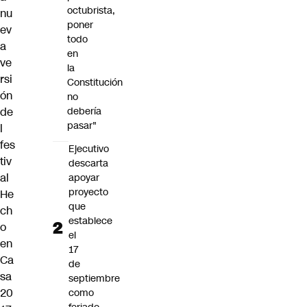
octubrista,
nu
poner
ev
todo
a
en
ve
la
rsi
Constitución
ón
no
de
debería
pasar"
l
fes
Ejecutivo
tiv
descarta
al
apoyar
proyecto
He
que
ch
establece
o
el
en
17
Ca
de
sa
septiembre
20
como