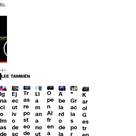
to.
LEE TAMBIÉN
Tr
O
Ig
Ll
A
"
Ej
K
as
pe
na
a
be
Gr
ec
ar
re
n
ci
m
la
ac
ut
ol
po
AI
o
an
rd
ia
iv
G
st
fr
Im
a
o
s
o
es
eo
en
as
no
de
po
de
tr
de
a
de
ut
la
r
sc
en