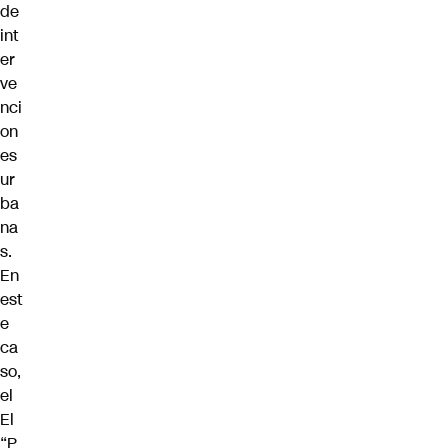
de
int
er
ve
nci
on
es
ur
ba
na
s.
En
est
e
ca
so,
el
El
“P