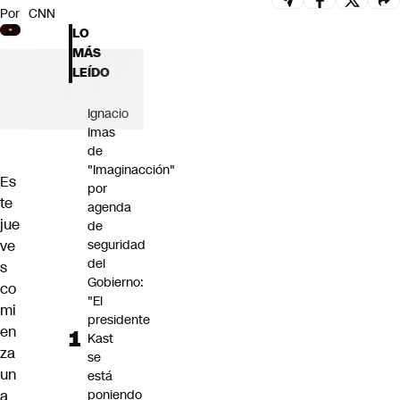
Por
CNN
Futuro 360
LO
Opinión
MÁS
LEÍDO
Ignacio
Imas
de
"Imaginacción"
Es
por
te
agenda
jue
de
ve
seguridad
del
s
Gobierno:
co
"El
mi
presidente
en
Kast
za
se
un
está
a
poniendo