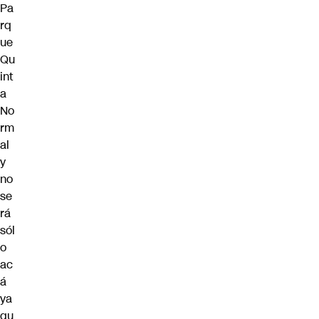
Pa
rq
ue
Qu
int
a
No
rm
al
y
no
se
rá
sól
o
ac
á
ya
qu