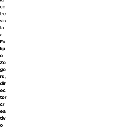
en
tre
vis
ta
a
Fe
lip
e
Ze
ge
rs,
dir
ec
tor
cr
ea
tiv
o