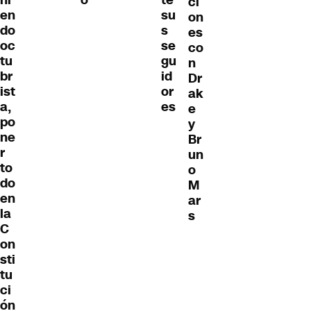
ci
en
su
on
do
s
es
oc
se
co
tu
gu
n
br
id
Dr
ist
or
ak
a,
es
e
po
y
ne
Br
r
un
to
o
do
M
en
ar
la
s
C
on
sti
tu
ci
ón