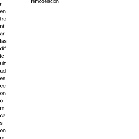
remodelación
r
en
fre
nt
ar
las
dif
ic
ult
ad
es
ec
on
ó
mi
ca
s
en
m