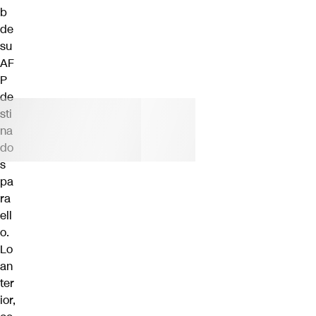
b
de
su
AF
P
de
sti
na
do
s
pa
ra
ell
o.
Lo
an
ter
ior,