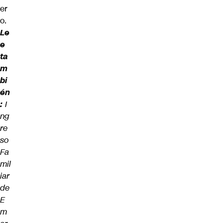
er
o.
Le
e
ta
m
bi
én
:
I
ng
re
so
Fa
mil
iar
de
E
m