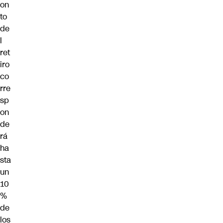
on
to
de
l
ret
iro
co
rre
sp
on
de
rá
ha
sta
un
10
%
de
los