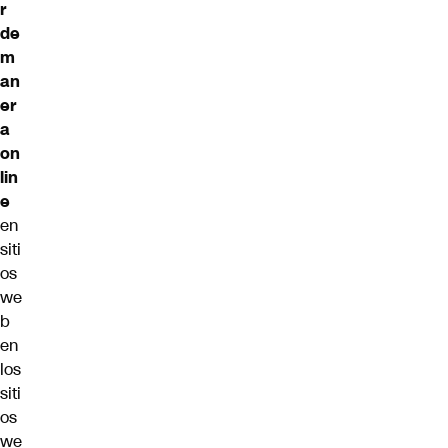
r
de
m
an
er
a
on
lin
e
en
siti
os
we
b
en
los
siti
os
we