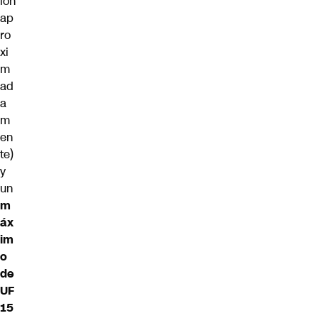
lón
ap
ro
xi
m
ad
a
m
en
te)
y
un
m
áx
im
o
de
UF
15