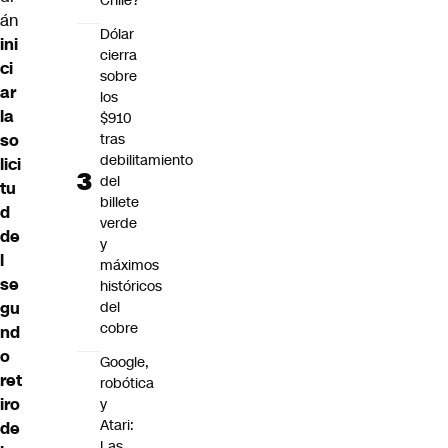
Chile?
án
Dólar
ini
cierra
ci
sobre
ar
los
la
$910
so
tras
debilitamiento
lici
del
tu
billete
d
verde
de
y
l
máximos
se
históricos
gu
del
cobre
nd
o
Google,
ret
robótica
iro
y
Atari:
de
Las