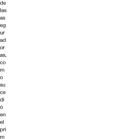
de
las
as
eg
ur
ad
or
as,
co
m
o
su
ce
di
ó
en
el
pri
m