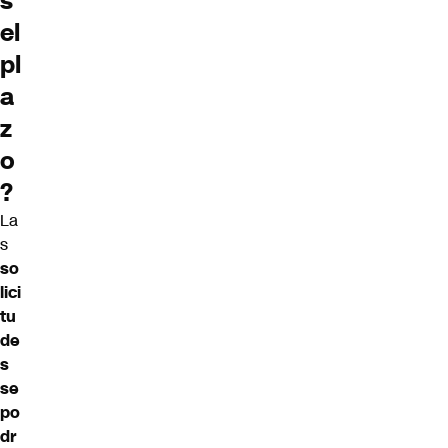
s
el
pl
a
z
o
?
La
s
so
lici
tu
de
s
se
po
dr