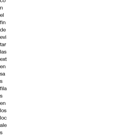
co
n
el
fin
de
evi
tar
las
ext
en
sa
s
fila
s
en
los
loc
ale
s