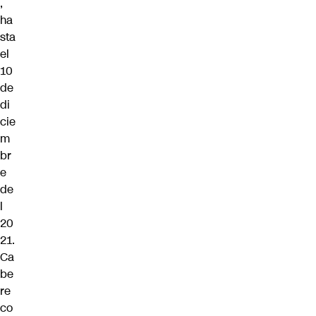
,
ha
sta
el
10
de
di
cie
m
br
e
de
l
20
21.
Ca
be
re
co