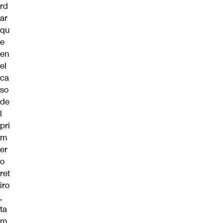
rd
ar
qu
e
en
el
ca
so
de
l
pri
m
er
o
ret
iro
,
ta
m