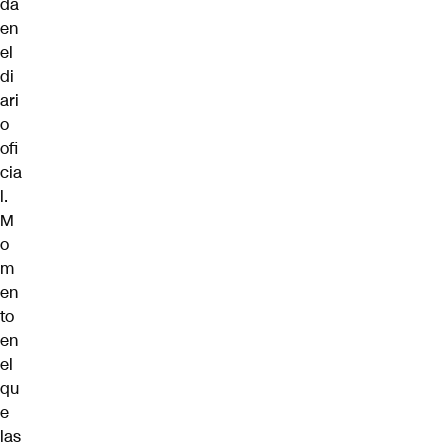
da
en
el
di
ari
o
ofi
cia
l.
M
o
m
en
to
en
el
qu
e
las