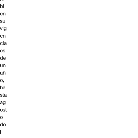
bi
én
su
vig
en
cia
es
de
un
añ
o,
ha
sta
ag
ost
o
de
l