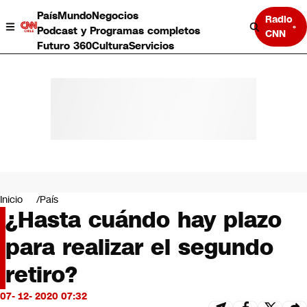
País
Mundo
Negocios
Radio
Podcast y Programas completos
CNN
Futuro 360
Cultura
Servicios
País
Mundo
Negocios
Inicio
País
¿Hasta cuándo hay plazo
Deportes
Programas completos
para realizar el segundo
Cultura
Servicios
retiro?
Bits
CNN Data
07- 12- 2020 07:32
CNN tiempo