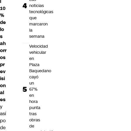
l
noticias
10
tecnológicas
%
que
de
marcaron
lo
la
s
semana
ah
Velocidad
orr
vehicular
os
en
pr
Plaza
Baquedano
ev
cayó
isi
un
on
67%
al
en
es
hora
y
punta
así
tras
obras
po
de
de