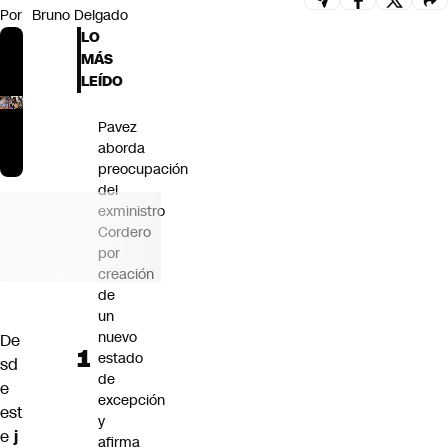
Por
Bruno Delgado
Futuro 360
LO
Opinión
MÁS
LEÍDO
Pavez
aborda
preocupación
del
exministro
Cordero
por
creación
de
un
nuevo
De
estado
sd
de
e
excepción
est
y
e
j
afirma