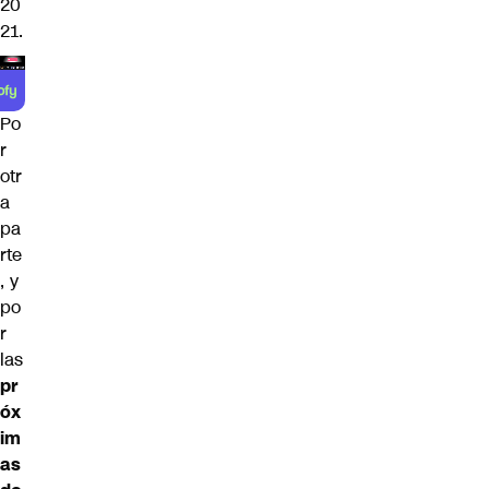
20
21.
Po
r
otr
a
pa
rte
, y
po
r
las
pr
óx
im
as