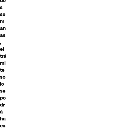
do
s
se
m
an
as
,
el
trá
mi
te
so
lo
se
po
dr
á
ha
ce