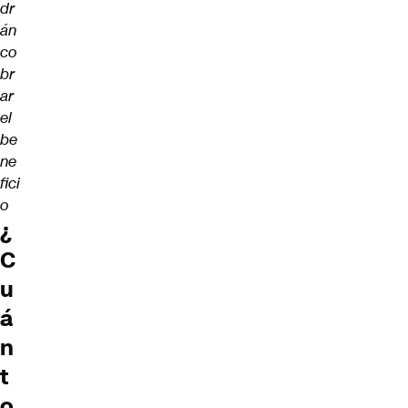
dr
án
co
br
ar
el
be
ne
fici
o
¿
C
u
á
n
t
o