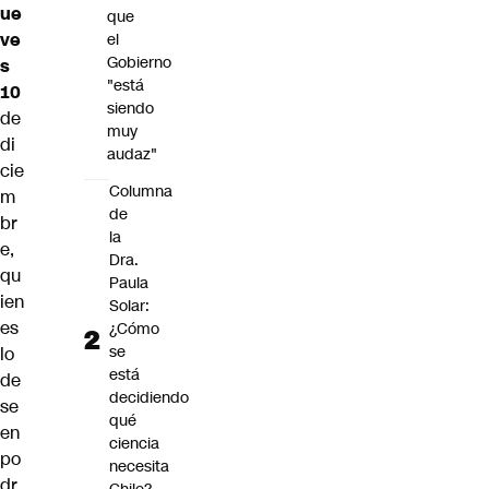
ue
que
ve
el
Gobierno
s
"está
10
siendo
de
muy
di
audaz"
cie
Columna
m
de
br
la
e,
Dra.
qu
Paula
ien
Solar:
es
¿Cómo
se
lo
está
de
decidiendo
se
qué
en
ciencia
po
necesita
dr