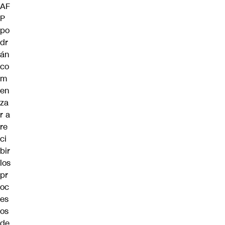
AF
P
po
dr
án
co
m
en
za
r a
re
ci
bir
los
pr
oc
es
os
de