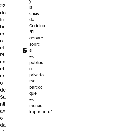
y
22
la
de
crisis
fe
de
Codelco:
br
"El
er
debate
o
sobre
el
si
Pl
es
an
público
et
o
privado
ari
me
o
parece
de
que
Sa
es
nti
menos
ag
importante"
o
da