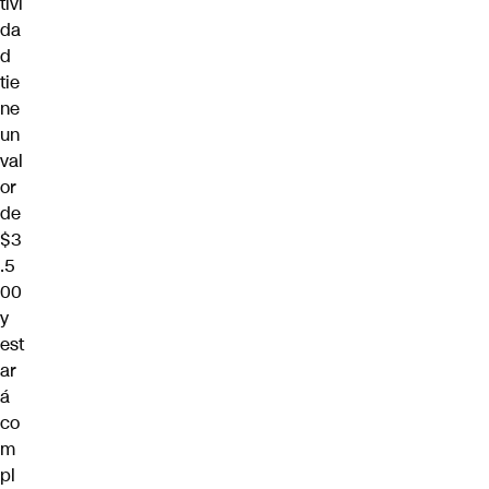
tivi
da
d
tie
ne
un
val
or
de
$3
.5
00
y
est
ar
á
co
m
pl