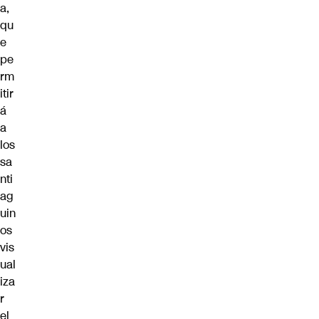
a,
qu
e
pe
rm
itir
á
a
los
sa
nti
ag
uin
os
vis
ual
iza
r
el