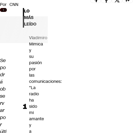
Por
CNN
Futuro 360
LO
Opinión
MÁS
LEÍDO
Vladimiro
Mimica
y
su
Se
pasión
po
por
dr
las
á
comunicaciones:
"La
ob
radio
se
ha
rv
sido
ar
mi
po
amante
r
y
últi
a