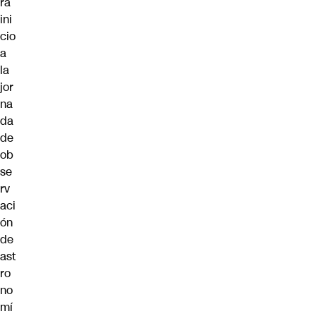
rá
ini
cio
a
la
jor
na
da
de
ob
se
rv
aci
ón
de
ast
ro
no
mí