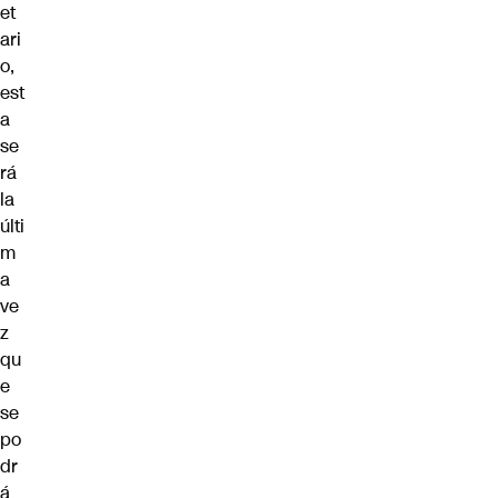
et
ari
o,
est
a
se
rá
la
últi
m
a
ve
z
qu
e
se
po
dr
á