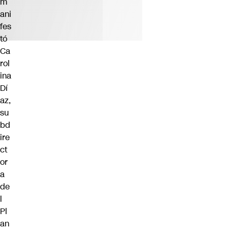
m
ani
fes
tó
Ca
rol
ina
Dí
az,
su
bd
ire
ct
or
a
de
l
Pl
an