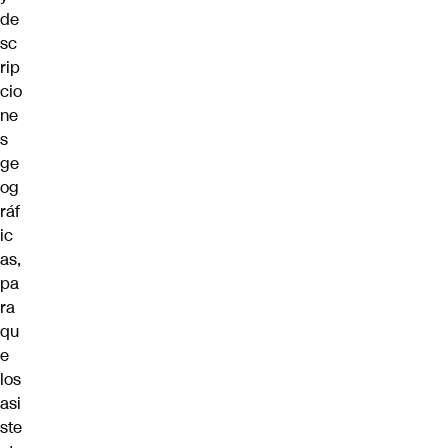
de
sc
rip
cio
ne
s
ge
og
ráf
ic
as,
pa
ra
qu
e
los
asi
ste