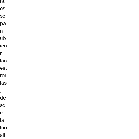
nt
es
se
pa
n
ub
ica
r
las
est
rel
las
,
de
sd
e
la
loc
ali