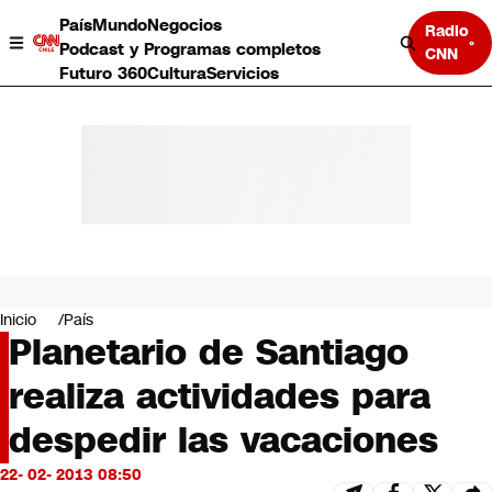
País
Mundo
Negocios
Radio
Podcast y Programas completos
CNN
Futuro 360
Cultura
Servicios
País
Mundo
Negocios
Inicio
País
Planetario de Santiago
Deportes
Programas completos
realiza actividades para
Cultura
Servicios
despedir las vacaciones
Bits
CNN Data
22- 02- 2013 08:50
CNN tiempo