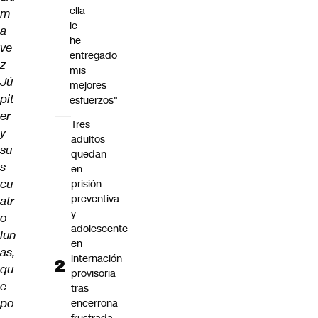
ella
m
le
a
he
ve
entregado
z
mis
Jú
mejores
pit
esfuerzos"
er
Tres
y
adultos
su
quedan
s
en
cu
prisión
preventiva
atr
y
o
adolescente
lun
en
as,
internación
qu
provisoria
e
tras
po
encerrona