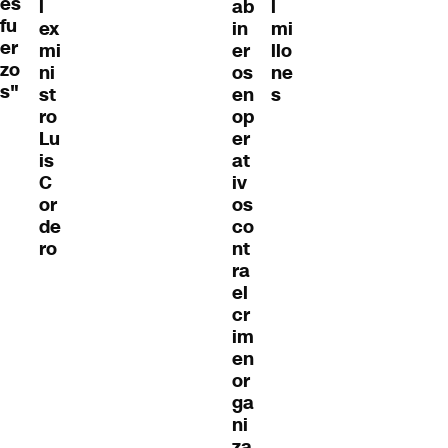
es
l
ab
l
fu
ex
in
mi
er
mi
er
llo
zo
ni
os
ne
s"
st
en
s
ro
op
Lu
er
is
at
C
iv
or
os
de
co
ro
nt
ra
el
cr
im
en
or
ga
ni
za