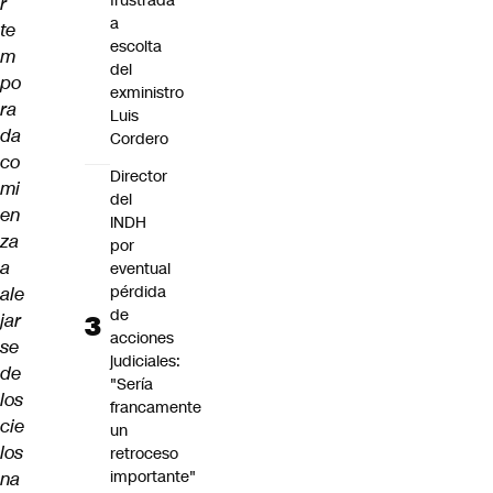
frustrada
r
a
te
escolta
m
del
po
exministro
ra
Luis
da
Cordero
co
Director
mi
del
en
INDH
za
por
a
eventual
pérdida
ale
de
jar
acciones
se
judiciales:
de
"Sería
los
francamente
cie
un
los
retroceso
importante"
na