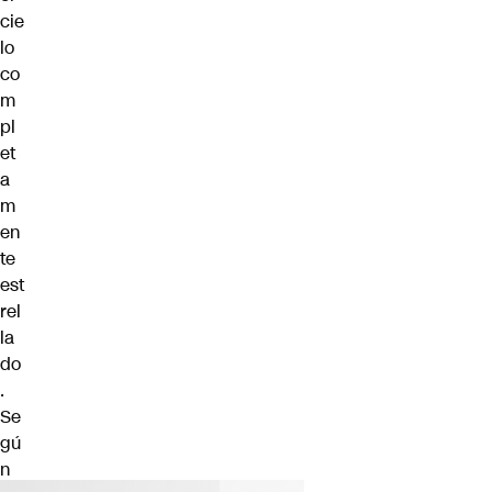
cie
lo
co
m
pl
et
a
m
en
te
est
rel
la
do
.
Se
gú
n