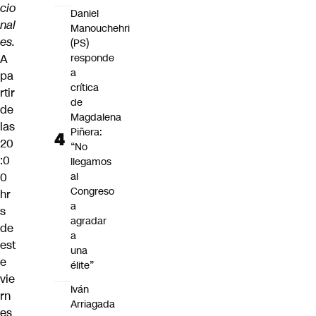
cio
Daniel
nal
Manouchehri
es.
(PS)
A
responde
a
pa
crítica
rtir
de
de
Magdalena
las
Piñera:
20
“No
:0
llegamos
0
al
Congreso
hr
a
s
agradar
de
a
est
una
e
élite”
vie
Iván
rn
Arriagada
es