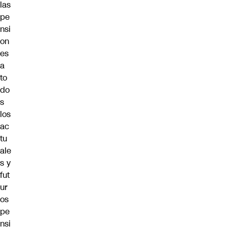
las
pe
nsi
on
es
a
to
do
s
los
ac
tu
ale
s y
fut
ur
os
pe
nsi