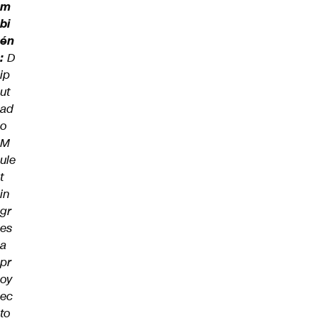
m
bi
én
:
D
ip
ut
ad
o
M
ule
t
in
gr
es
a
pr
oy
ec
to