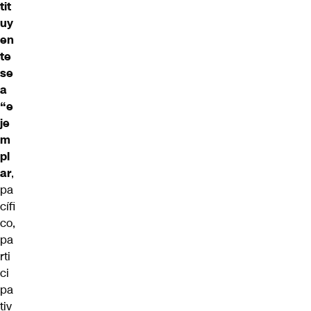
tit
uy
en
te
se
a
“e
je
m
pl
ar
,
pa
cífi
co,
pa
rti
ci
pa
tiv