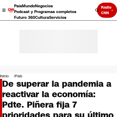
País
Mundo
Negocios
Radio
Podcast y Programas completos
CNN
Futuro 360
Cultura
Servicios
País
Mundo
Negocios
Inicio
País
De superar la pandemia a
Deportes
Programas completos
reactivar la economía:
Cultura
Servicios
Pdte. Piñera fija 7
Bits
CNN Data
prioridades para su último
CNN tiempo