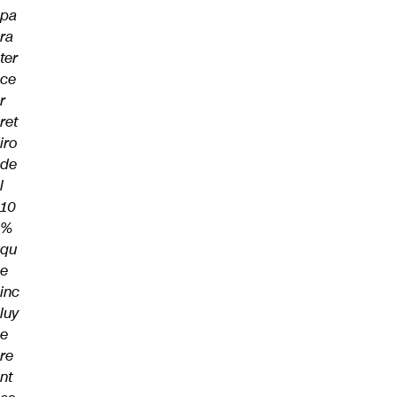
pa
ra
ter
ce
r
ret
iro
de
l
10
%
qu
e
inc
luy
e
re
nt