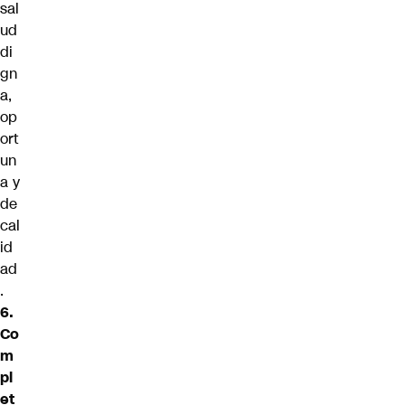
sal
ud
di
gn
a,
op
ort
un
a y
de
cal
id
ad
.
6.
Co
m
pl
et