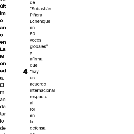
de
últ
“Sebastián
im
Piñera
o
Echenique
añ
en
50
o
voces
en
globales”
La
y
M
afirma
on
que
ed
“hay
a.
un
acuerdo
El
internacional
m
respecto
an
al
da
rol
tar
en
io
la
de
defensa