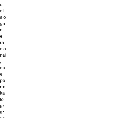
o,
di
alo
ga
nt
e,
ra
cio
nal
,
qu
e
pe
rm
ita
lo
gr
ar