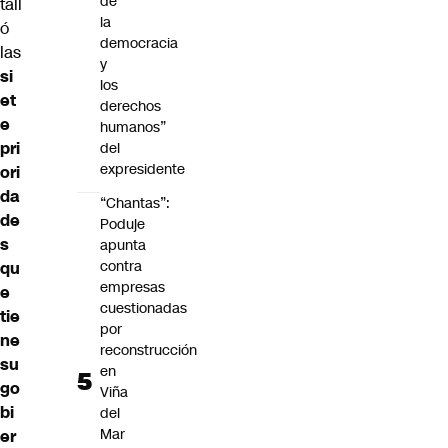
de
tall
la
ó
democracia
las
y
si
los
et
derechos
e
humanos”
pri
del
expresidente
ori
da
“Chantas”:
de
Poduje
s
apunta
contra
qu
empresas
e
cuestionadas
tie
por
ne
reconstrucción
su
en
go
Viña
bi
del
Mar
er