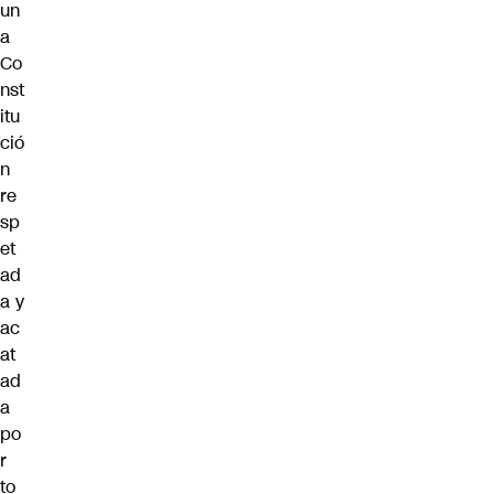
un
a
Co
nst
itu
ció
n
re
sp
et
ad
a y
ac
at
ad
a
po
r
to