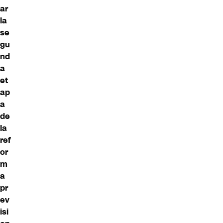
ar
la
se
gu
nd
a
et
ap
a
de
la
ref
or
m
a
pr
ev
isi