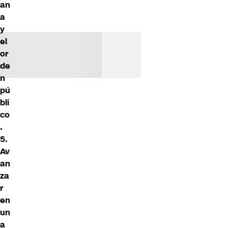
an
a
y
el
or
de
n
pú
bli
co
.
5.
Av
an
za
r
en
un
a