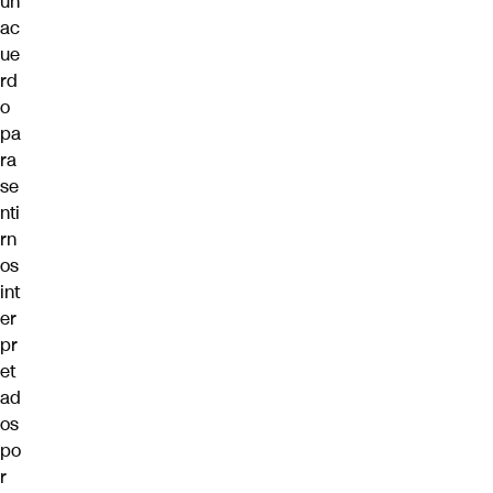
un
ac
ue
rd
o
pa
ra
se
nti
rn
os
int
er
pr
et
ad
os
po
r