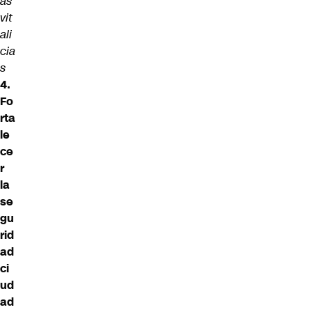
as
vit
ali
cia
s
4.
Fo
rta
le
ce
r
la
se
gu
rid
ad
ci
ud
ad