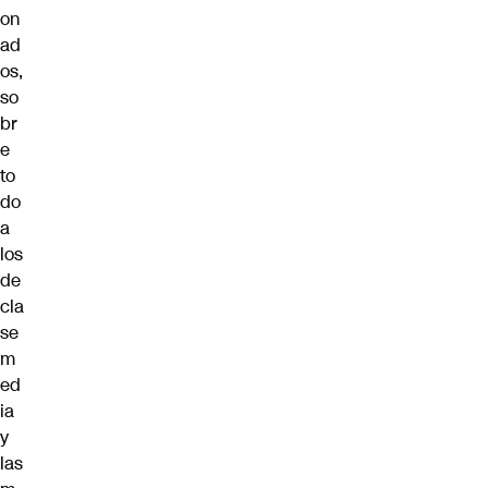
on
ad
os,
so
br
e
to
do
a
los
de
cla
se
m
ed
ia
y
las