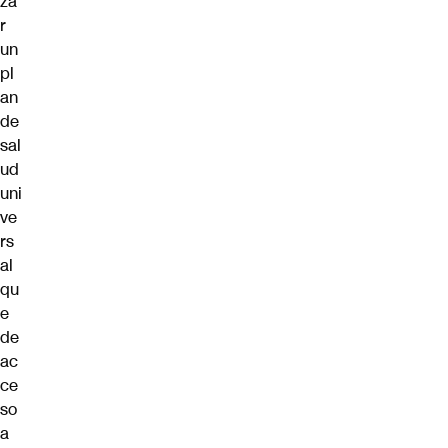
za
r
un
pl
an
de
sal
ud
uni
ve
rs
al
qu
e
de
ac
ce
so
a