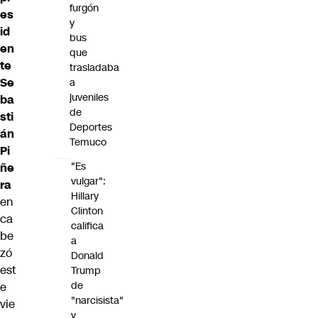
furgón
es
y
id
bus
en
que
te
trasladaba
Se
a
juveniles
ba
de
sti
Deportes
án
Temuco
Pi
"Es
ñe
vulgar":
ra
Hillary
en
Clinton
ca
califica
be
a
zó
Donald
est
Trump
de
e
"narcisista"
vie
y