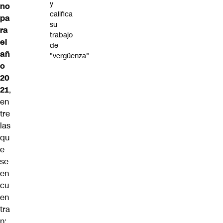
y
no
califica
pa
su
ra
trabajo
el
de
añ
"vergüenza"
o
20
21
,
en
tre
las
qu
e
se
en
cu
en
tra
n: