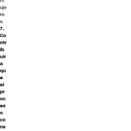
m
uje
re
s.
7.
Co
ntr
ib
uir
a
qu
e
el
pr
oc
es
o
co
ns