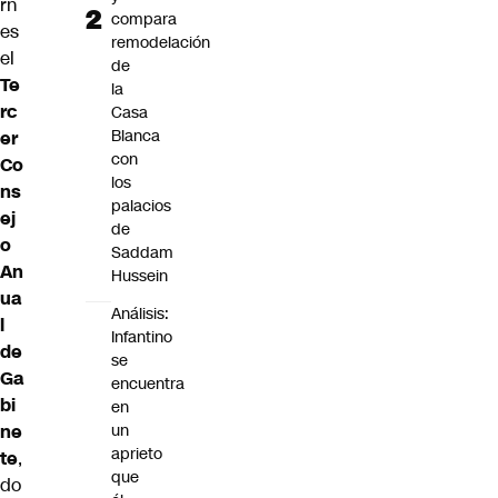
rn
compara
es
remodelación
el
de
Te
la
rc
Casa
Blanca
er
con
Co
los
ns
palacios
ej
de
o
Saddam
An
Hussein
ua
Análisis:
l
Infantino
de
se
Ga
encuentra
bi
en
ne
un
aprieto
te
,
que
do