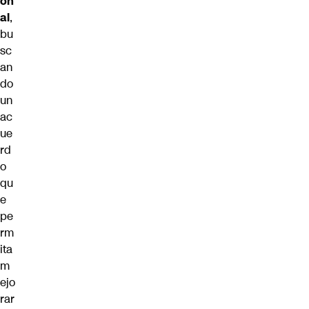
on
al
,
bu
sc
an
do
un
ac
ue
rd
o
qu
e
pe
rm
ita
m
ejo
rar