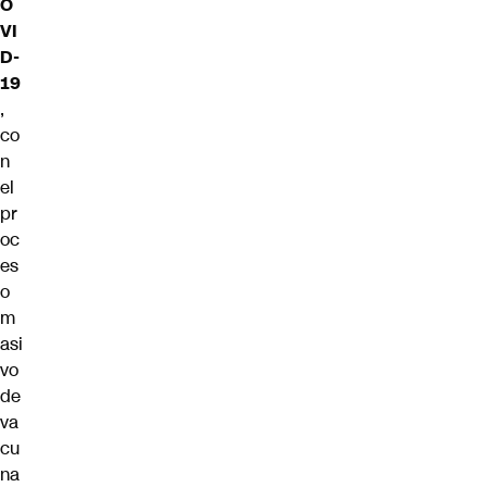
O
VI
D-
19
,
co
n
el
pr
oc
es
o
m
asi
vo
de
va
cu
na