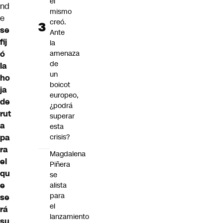
él
nd
mismo
e
creó.
se
Ante
fij
la
ó
amenaza
de
la
un
ho
boicot
ja
europeo,
de
¿podrá
rut
superar
a
esta
pa
crisis?
ra
Magdalena
el
Piñera
qu
se
e
alista
para
se
el
rá
lanzamiento
su