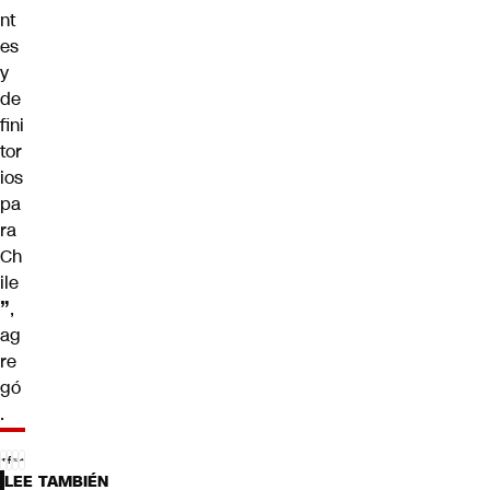
nt
es
y
de
fini
tor
ios
pa
ra
Ch
ile
”
,
ag
re
gó
.
LEE TAMBIÉN