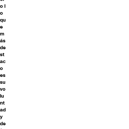
o l
o
qu
e
m
ás
de
st
ac
o
es
su
vo
lu
nt
ad
y
de