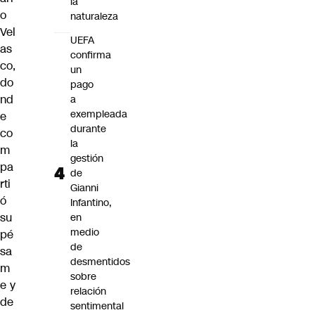
la
o
naturaleza
Vel
UEFA
as
confirma
co
,
un
do
pago
nd
a
exempleada
e
durante
co
la
m
gestión
pa
de
rti
Gianni
ó
Infantino,
su
en
medio
pé
de
sa
desmentidos
m
sobre
e y
relación
de
sentimental