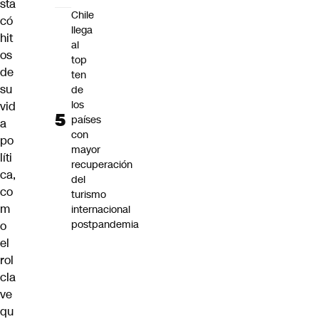
sta
Chile
có
llega
hit
al
os
top
de
ten
su
de
los
vid
países
a
con
po
mayor
líti
recuperación
ca,
del
co
turismo
m
internacional
postpandemia
o
el
rol
cla
ve
qu