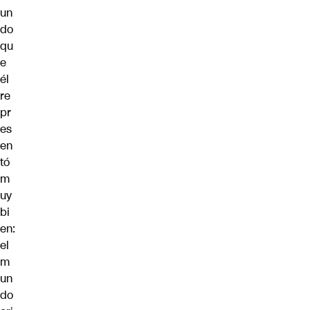
un
do
qu
e
él
re
pr
es
en
tó
m
uy
bi
en:
el
m
un
do