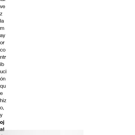
ve
z
la
m
ay
or
co
ntr
ib
uci
ón
qu
e
hiz
o,
y
oj
al