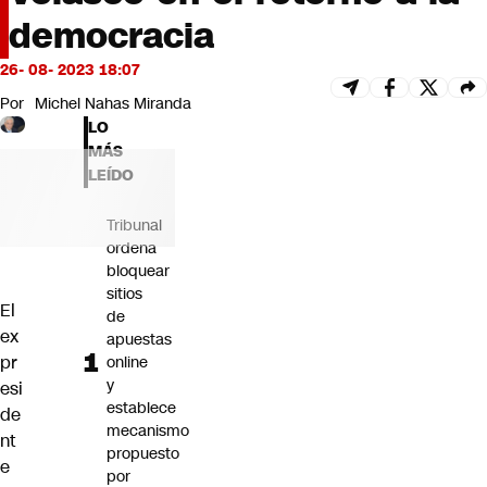
Futuro 360
democracia
Opinión
26- 08- 2023 18:07
Por
Michel Nahas Miranda
LO
MÁS
LEÍDO
Tribunal
ordena
bloquear
sitios
El
de
ex
apuestas
pr
online
y
esi
establece
de
mecanismo
nt
propuesto
e
por