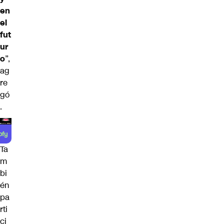
en
el
fut
ur
o
”,
ag
re
gó
.
Ta
m
bi
én
pa
rti
ci