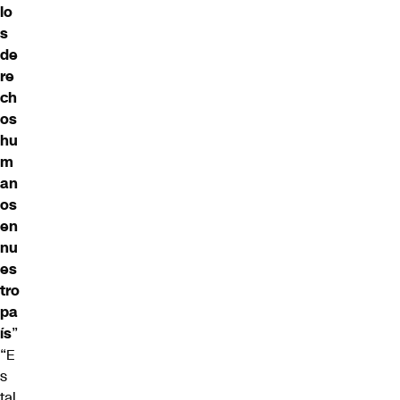
lo
s
de
re
ch
os
hu
m
an
os
en
nu
es
tro
pa
ís
”
“E
s
tal