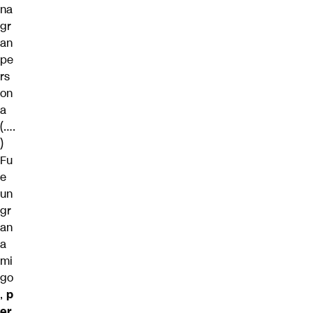
na
gr
an
pe
rs
on
a
(….
)
Fu
e
un
gr
an
a
mi
go
,
p
er