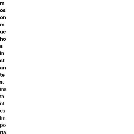
m
os
en
m
uc
ho
s
in
st
an
te
s
.
Ins
ta
nt
es
im
po
rta