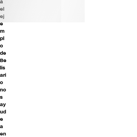
á
el
ej
e
m
pl
o
de
Be
lis
ari
o
no
s
ay
ud
e
a
en