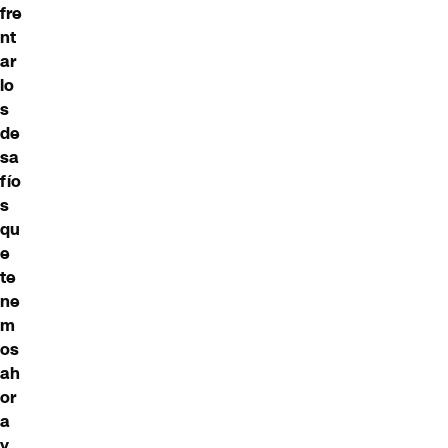
fre
nt
ar
lo
s
de
sa
fío
s
qu
e
te
ne
m
os
ah
or
a
y