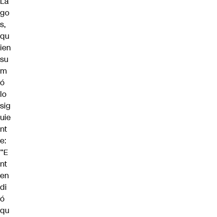
La
go
s,
qu
ien
su
m
ó
lo
sig
uie
nt
e:
“E
nt
en
di
ó
qu