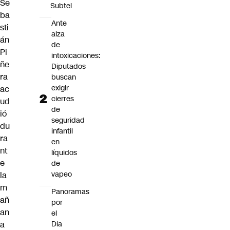
Se
Subtel
ba
Ante
sti
alza
án
de
Pi
intoxicaciones:
ñe
Diputados
ra
buscan
exigir
ac
cierres
ud
de
ió
seguridad
du
infantil
ra
en
nt
líquidos
e
de
vapeo
la
m
Panoramas
añ
por
an
el
Día
a