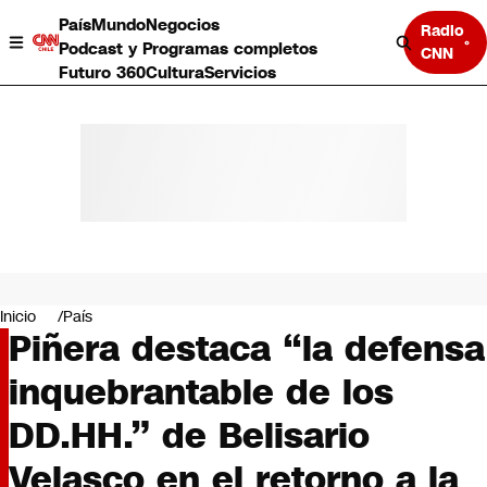
País
Mundo
Negocios
Radio
Podcast y Programas completos
CNN
Futuro 360
Cultura
Servicios
País
Mundo
Negocios
Inicio
País
Piñera destaca “la defensa
Deportes
Programas completos
inquebrantable de los
Cultura
Servicios
DD.HH.” de Belisario
Bits
CNN Data
Velasco en el retorno a la
CNN tiempo