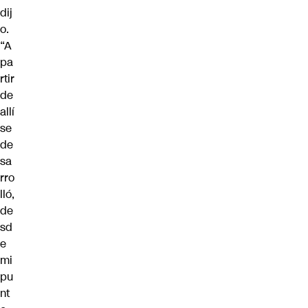
dij
o.
“A
pa
rtir
de
allí
se
de
sa
rro
lló,
de
sd
e
mi
pu
nt