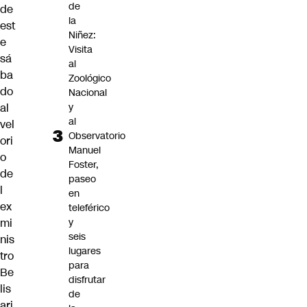
de
de
la
est
Niñez:
e
Visita
sá
al
ba
Zoológico
do
Nacional
y
al
al
vel
Observatorio
ori
Manuel
o
Foster,
de
paseo
l
en
ex
teleférico
y
mi
seis
nis
lugares
tro
para
Be
disfrutar
lis
de
ari