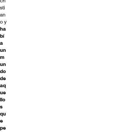
cri
sti
an
o y
ha
bí
a
un
m
un
do
de
aq
ue
llo
s
qu
e
pe