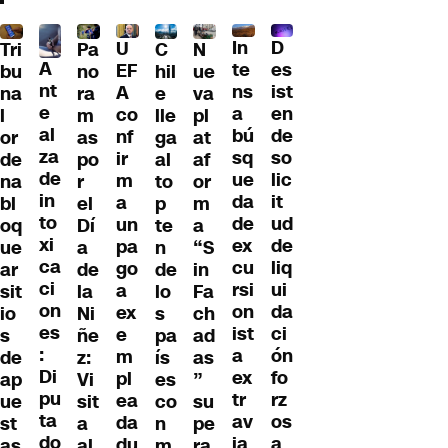
D
In
U
Tri
Pa
C
N
A
es
te
EF
bu
no
hil
ue
nt
ist
ns
A
na
ra
e
va
e
en
a
co
l
m
lle
pl
al
de
bú
nf
or
as
ga
at
za
so
sq
ir
de
po
al
af
de
lic
ue
m
na
r
to
or
in
it
da
a
bl
el
p
m
to
ud
de
un
oq
Dí
te
a
xi
de
ex
pa
ue
a
n
“S
ca
liq
cu
go
ar
de
de
in
ci
ui
rsi
a
sit
la
lo
Fa
on
da
on
ex
io
Ni
s
ch
es
ci
ist
e
s
ñe
pa
ad
:
ón
a
m
de
z:
ís
as
Di
fo
ex
pl
ap
Vi
es
”
pu
rz
tr
ea
ue
sit
co
su
ta
os
av
da
st
a
n
pe
do
a
ia
du
as
al
m
ra