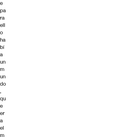
e
pa
ra
ell
o
ha
bí
a
un
m
un
do
,
qu
e
er
a
el
m