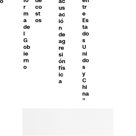
fo
de
en
o
ac
r
co
tr
us
m
st
e
ac
a
os
Es
ió
de
ta
n
l
do
de
G
s
ag
ob
U
re
ie
ni
si
rn
do
ón
o
s
fís
y
ic
C
a
hi
na
”