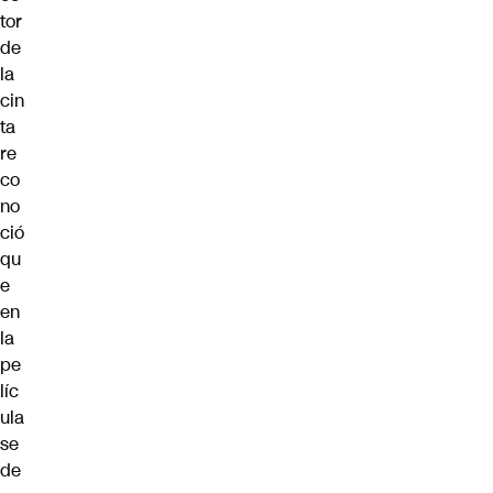
tor
de
la
cin
ta
re
co
no
ció
qu
e
en
la
pe
líc
ula
se
de