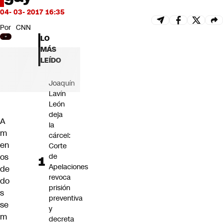
Futuro 360
04- 03- 2017 16:35
Opinión
Por
CNN
LO
MÁS
LEÍDO
Joaquín
Lavín
León
deja
A
la
m
cárcel:
en
Corte
os
de
Apelaciones
de
revoca
do
prisión
s
preventiva
se
y
m
decreta