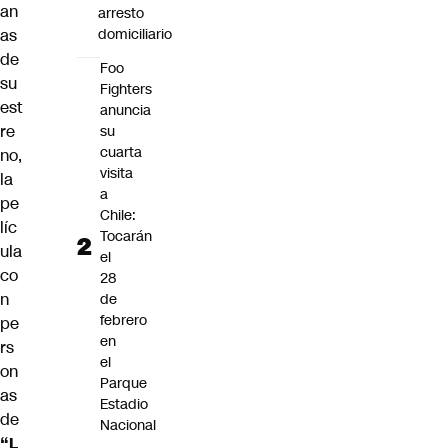
an
arresto
as
domiciliario
de
Foo
su
Fighters
est
anuncia
re
su
cuarta
no,
visita
la
a
pe
Chile:
líc
Tocarán
ula
el
co
28
n
de
febrero
pe
en
rs
el
on
Parque
as
Estadio
de
Nacional
“L