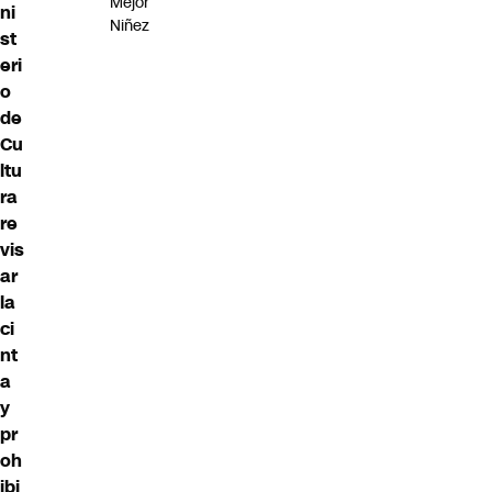
Mejor
ni
Niñez
st
eri
o
de
Cu
ltu
ra
re
vis
ar
la
ci
nt
a
y
pr
oh
ibi