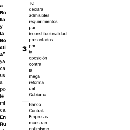
TC
a
declara
Be
admisibles
lla
requerimientos
y
por
la
inconstitucionalidad
presentados
Be
por
sti
la
a”
oposición
ya
contra
ca
la
us
mega
a
reforma
del
po
Gobierno
lé
mi
Banco
ca.
Central:
En
Empresas
muestran
Ru
optimismo