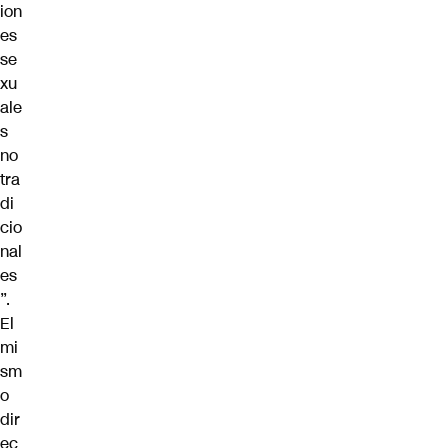
ion
es
se
xu
ale
s
no
tra
di
cio
nal
es
”.
El
mi
sm
o
dir
ec