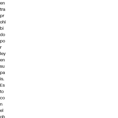
en
tra
pr
ohi
bi
do
po
r
ley
en
su
pa
ís.
Es
to
co
n
el
ob