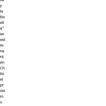
y
la
Be
sti
a”
se
est
re
na
rá
en
Ch
ile
el
pr
óxi
m
o