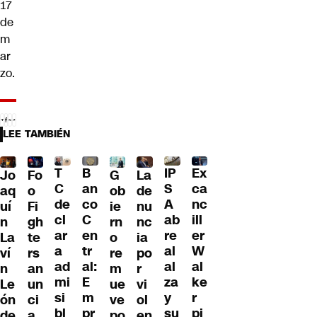
17
de
m
ar
zo.
LEE TAMBIÉN
T
B
IP
Ex
Jo
G
La
Fo
C
an
S
ca
aq
ob
de
o
de
co
A
nc
uí
ie
nu
Fi
cl
C
ab
ill
n
rn
nc
gh
ar
en
re
er
La
o
ia
te
a
tr
al
W
ví
re
po
rs
ad
al:
al
al
n
m
r
an
mi
E
za
ke
Le
ue
vi
un
si
m
y
r
ón
ve
ol
ci
bl
pr
su
pi
de
po
en
a