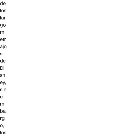
de
los
lar
go
m
etr
aje
s
de
Di
sn
ey,
sin
e
m
ba
rg
o,
los