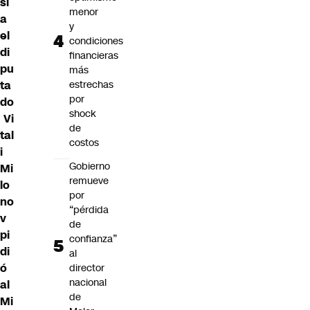
si
menor
a
y
el
condiciones
di
financieras
pu
más
ta
estrechas
por
do
shock
Vi
de
tal
costos
i
Gobierno
Mi
remueve
lo
por
no
“pérdida
v
de
pi
confianza”
di
al
ó
director
nacional
al
de
Mi