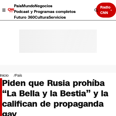
País
Mundo
Negocios
Radio
Podcast y Programas completos
CNN
Futuro 360
Cultura
Servicios
País
Mundo
Negocios
Inicio
País
Piden que Rusia prohíba
Deportes
Programas completos
“La Bella y la Bestia” y la
Cultura
Servicios
califican de propaganda
Bits
CNN Data
gay
CNN tiempo