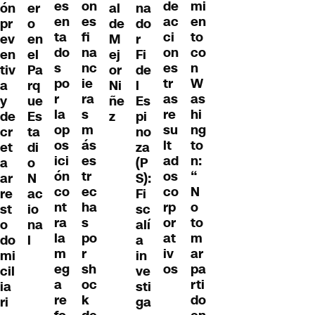
es
on
de
mi
ón
al
na
er
en
es
ac
en
pr
de
do
o
ta
fi
ci
to
ev
M
r
en
do
na
on
co
en
ej
Fi
el
s
nc
es
n
tiv
or
de
Pa
po
ie
tr
W
a
Ni
l
rq
r
ra
as
as
y
ñe
Es
ue
la
s
re
hi
de
z
pi
Es
op
m
su
ng
cr
no
ta
os
ás
lt
to
et
za
di
ici
es
ad
n:
a
(P
o
ón
tr
os
“
ar
S):
N
co
ec
co
N
re
Fi
ac
nt
ha
rp
o
st
sc
io
ra
s
or
to
o
alí
na
la
po
at
m
do
a
l
m
r
iv
ar
mi
in
eg
sh
os
pa
cil
ve
a
oc
rti
ia
sti
re
k
do
ri
ga