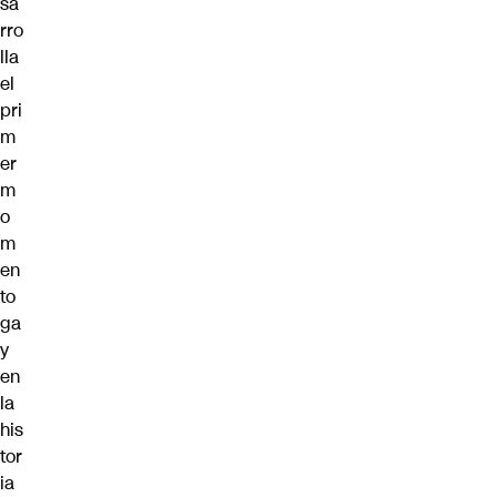
sa
rro
lla
el
pri
m
er
m
o
m
en
to
ga
y
en
la
his
tor
ia