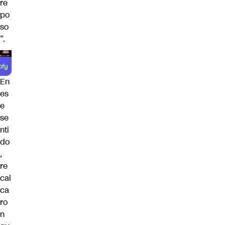
re
po
so
”.
En
es
e
se
nti
do
,
re
cal
ca
ro
n