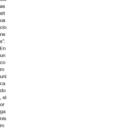
as
sit
ua
cio
ne
s”.
En
un
co
m
uni
ca
do
, el
or
ga
nis
m