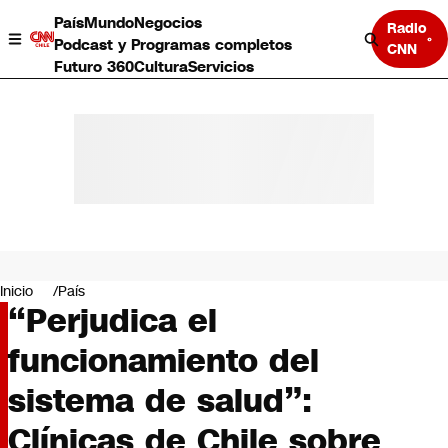
País
Mundo
Negocios
Radio
Podcast y Programas completos
CNN
Futuro 360
Cultura
Servicios
País
Mundo
Negocios
Inicio
País
“Perjudica el
Deportes
Programas completos
funcionamiento del
Cultura
Servicios
sistema de salud”:
Bits
CNN Data
Clínicas de Chile sobre
CNN tiempo