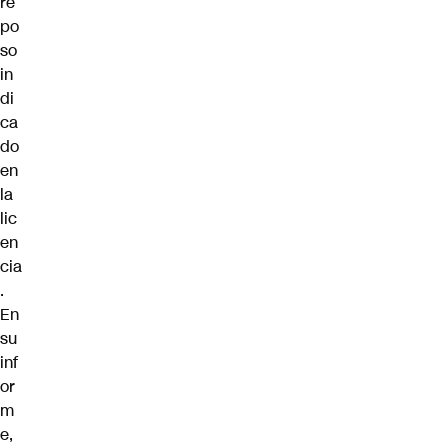
re
po
so
in
di
ca
do
en
la
lic
en
cia
.
En
su
inf
or
m
e,