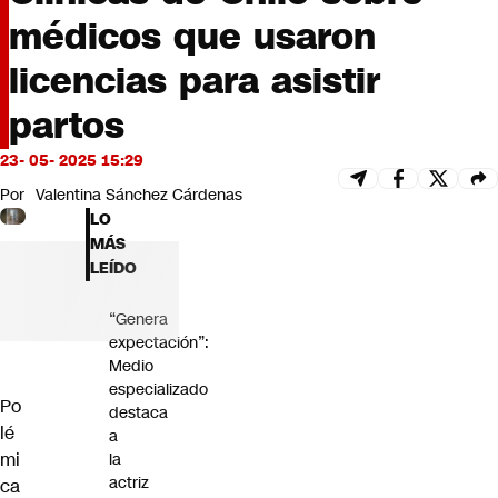
Futuro 360
médicos que usaron
Opinión
licencias para asistir
partos
23- 05- 2025 15:29
Por
Valentina Sánchez Cárdenas
LO
MÁS
LEÍDO
“Genera
expectación”:
Medio
especializado
Po
destaca
lé
a
mi
la
actriz
ca