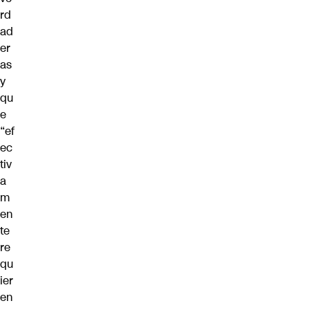
rd
ad
er
as
y
qu
e
“ef
ec
tiv
a
m
en
te
re
qu
ier
en