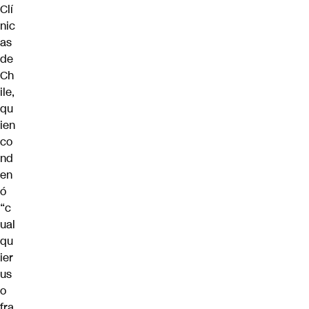
Clí
nic
as
de
Ch
ile,
qu
ien
co
nd
en
ó
“c
ual
qu
ier
us
o
fra