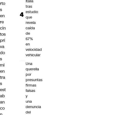
Italia
rto
tras
s
estudio
en
que
re
revela
cin
caída
de
tos
67%
pri
en
va
velocidad
do
vehicular
s
Una
mi
querella
en
por
tra
presuntas
s
firmas
est
falsas
ab
y
una
an
denuncia
co
del
n