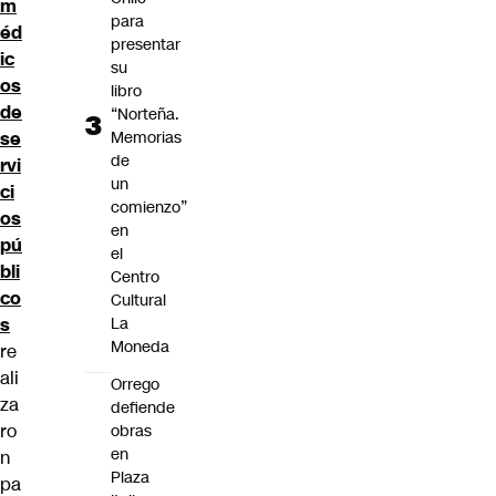
m
para
éd
presentar
ic
su
os
libro
de
“Norteña.
Memorias
se
de
rvi
un
ci
comienzo”
os
en
pú
el
bli
Centro
co
Cultural
La
s
Moneda
re
ali
Orrego
za
defiende
ro
obras
en
n
Plaza
pa