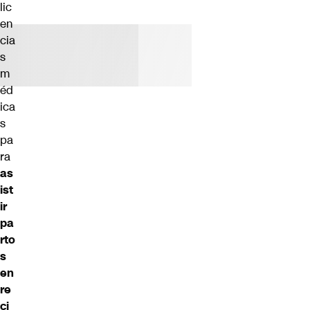
lic
en
cia
s
m
éd
ica
s
pa
ra
as
ist
ir
pa
rto
s
en
re
ci