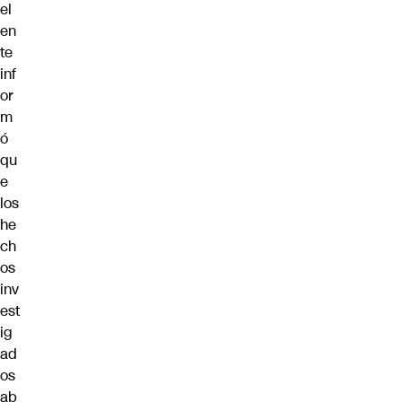
el
en
te
inf
or
m
ó
qu
e
los
he
ch
os
inv
est
ig
ad
os
ab