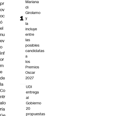
Mariana
pr
di
ov
Girolamo
oc
y
ó
la
el
incluye
nu
entre
las
ev
posibles
o
candidatas
inf
a
or
los
m
Premios
e
Oscar
de
2027
la
UDI
Co
entrega
ntr
al
alo
Gobierno
20
ría
propuestas
Ge