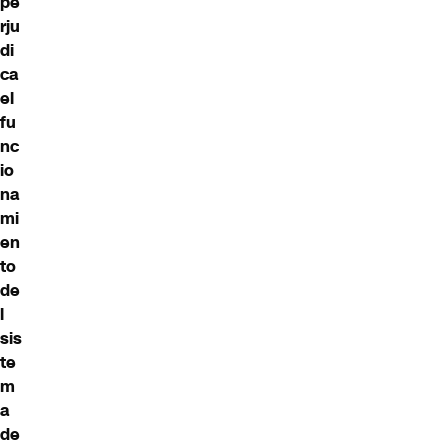
pe
rju
di
ca
el
fu
nc
io
na
mi
en
to
de
l
sis
te
m
a
de