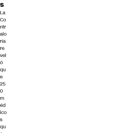
s
La
Co
ntr
alo
ría
re
vel
ó
qu
e
25
0
m
éd
ico
s
qu