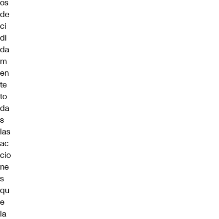
os
de
ci
di
da
m
en
te
to
da
s
las
ac
cio
ne
s
qu
e
la