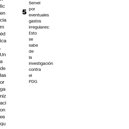
Servel
lic
por
en
eventuales
cia
gastos
m
irregulares:
Esto
éd
se
ica
sabe
.
de
Un
la
a
investigación
de
contra
las
el
PDG
or
ga
niz
aci
on
es
qu