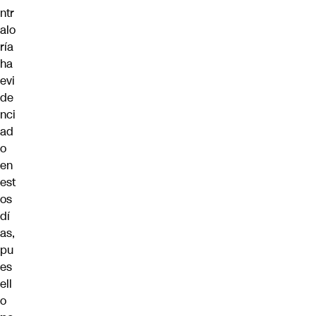
ntr
alo
ría
ha
evi
de
nci
ad
o
en
est
os
dí
as,
pu
es
ell
o