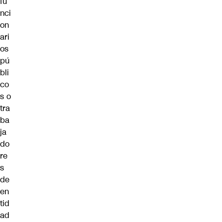
fu
nci
on
ari
os
pú
bli
co
s o
tra
ba
ja
do
re
s
de
en
tid
ad