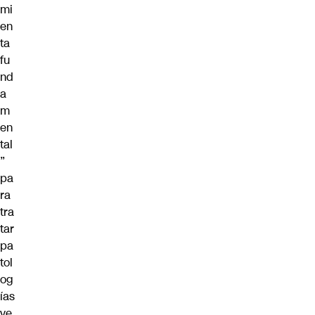
mi
en
ta
fu
nd
a
m
en
tal
”
pa
ra
tra
tar
pa
tol
og
ías
ve