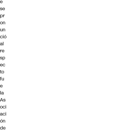
e
se
pr
on
un
ció
al
re
sp
ec
to
fu
e
la
As
oci
aci
ón
de