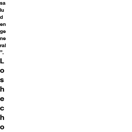
sa
lu
d
en
ge
ne
ral
”.
L
o
s
h
e
c
h
o