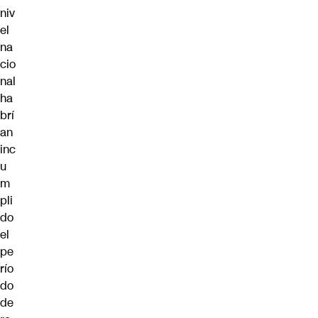
niv
el
na
cio
nal
ha
brí
an
inc
u
m
pli
do
el
pe
río
do
de