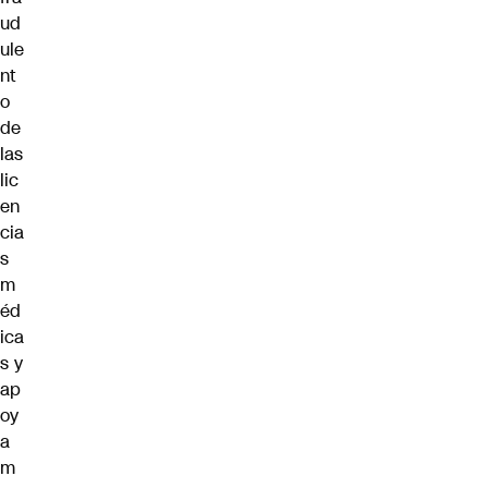
ud
ule
nt
o
de
las
lic
en
cia
s
m
éd
ica
s y
ap
oy
a
m