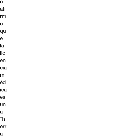
o
afi
rm
ó
qu
e
la
lic
en
cia
m
éd
ica
es
un
a
“h
err
a