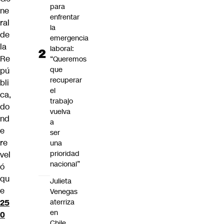
para
ne
enfrentar
ral
la
de
emergencia
la
laboral:
Re
“Queremos
que
pú
recuperar
bli
el
ca,
trabajo
do
vuelva
nd
a
e
ser
re
una
prioridad
vel
nacional”
ó
qu
Julieta
e
Venegas
aterriza
25
en
0
Chile