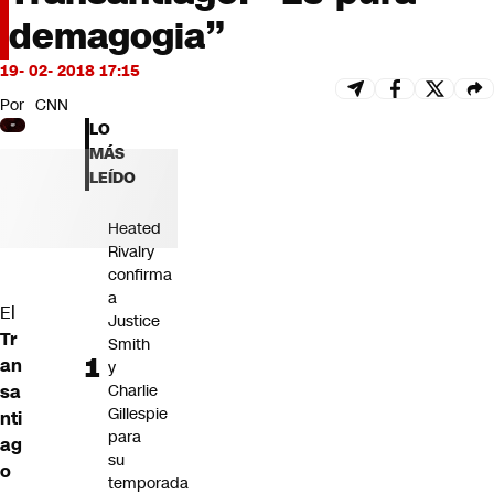
Futuro 360
demagogia”
Opinión
19- 02- 2018 17:15
Por
CNN
LO
MÁS
LEÍDO
Heated
Rivalry
confirma
a
El
Justice
Tr
Smith
an
y
sa
Charlie
Gillespie
nti
para
ag
su
o
temporada