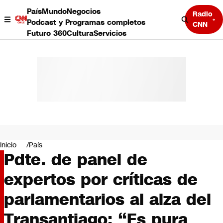
País
Mundo
Negocios
Radio
Podcast y Programas completos
CNN
Futuro 360
Cultura
Servicios
País
Mundo
Negocios
Inicio
País
Pdte. de panel de
Deportes
Programas completos
expertos por críticas de
Cultura
Servicios
parlamentarios al alza del
Bits
CNN Data
Transantiago: “Es pura
CNN tiempo