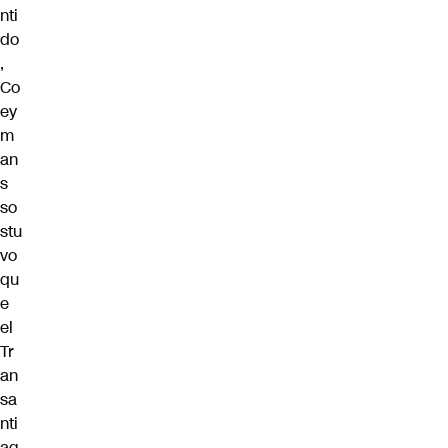
nti
do
,
Co
ey
m
an
s
so
stu
vo
qu
e
el
Tr
an
sa
nti
ag