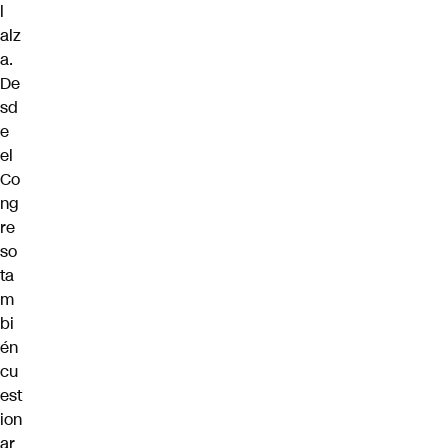
l
alz
a.
De
sd
e
el
Co
ng
re
so
ta
m
bi
én
cu
est
ion
ar