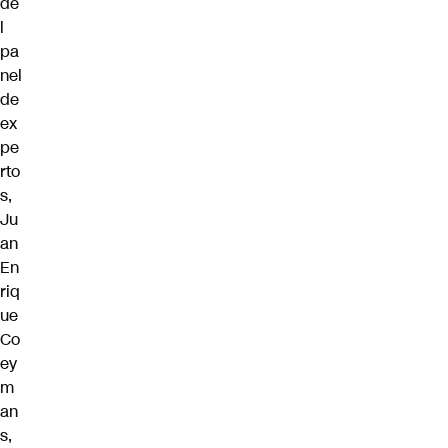
de
l
pa
nel
de
ex
pe
rto
s,
Ju
an
En
riq
ue
Co
ey
m
an
s,