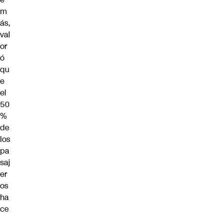
m
ás,
val
or
ó
qu
e
el
50
%
de
los
pa
saj
er
os
ha
ce