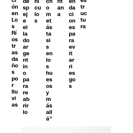
ci
es
de
ch
nt
en
hí
ón
tr
sp
o
an
da
cu
en
uc
ej
m
a
ci
lo
Lo
tu
e
et
on
s
s
ra
el
ás
es
Rí
la
ta
pa
os
do
si
ra
tr
ar
s
ev
as
ge
en
it
da
nt
lo
ar
ño
in
s
ri
s
o
hu
es
po
pa
es
go
r
ra
os
s
llu
re
y
vi
ab
m
as
rir
ás
lo
all
á”