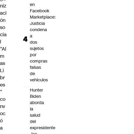
en
niz
Facebook
aci
Marketplace:
ón
Justicia
so
condena
cia
a
l
dos
“Al
sujetos
por
m
compras
as
falsas
Li
de
br
vehículos
es
Hunter
”
Biden
co
aborda
nv
la
oc
salud
ó
del
a
expresidente