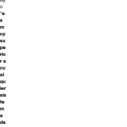
o
“
e
s
m
uy
su
pe
rio
r a
cu
al
qu
ier
sis
te
m
a
de