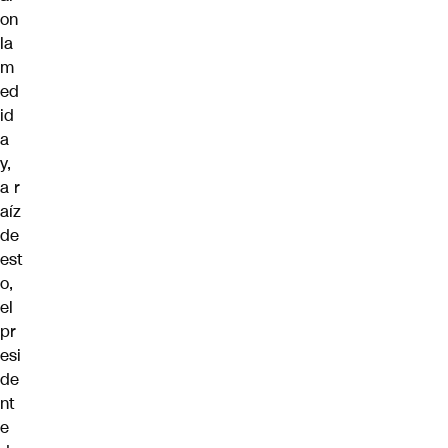
on
la
m
ed
id
a
y,
a r
aíz
de
est
o,
el
pr
esi
de
nt
e