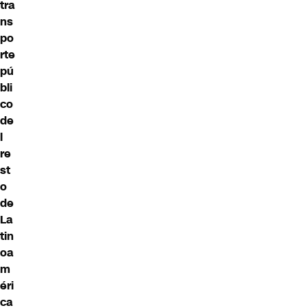
tra
ns
po
rte
pú
bli
co
de
l
re
st
o
de
La
tin
oa
m
éri
ca