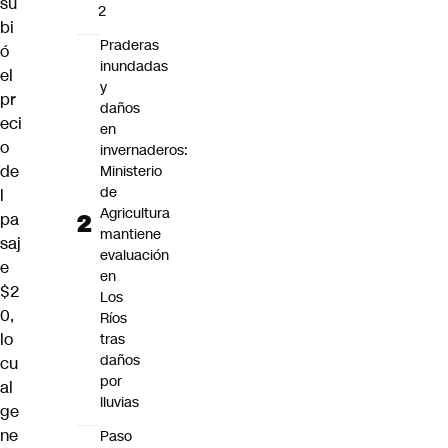
su
2
bi
Praderas
ó
inundadas
el
y
pr
daños
eci
en
o
invernaderos:
de
Ministerio
de
l
Agricultura
pa
mantiene
saj
evaluación
e
en
$2
Los
0
,
Ríos
lo
tras
daños
cu
por
al
lluvias
ge
ne
Paso