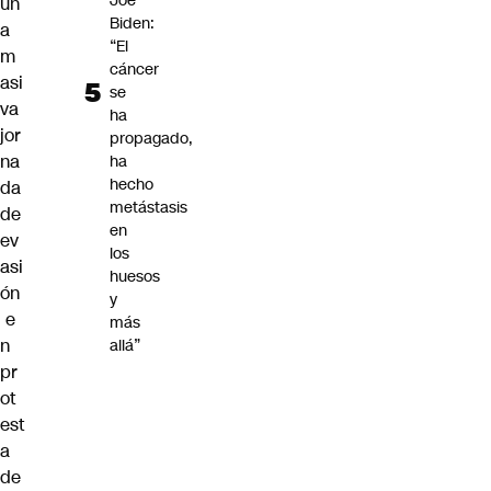
Joe
un
Biden:
a
“El
m
cáncer
asi
se
va
ha
jor
propagado,
na
ha
hecho
da
metástasis
de
en
ev
los
asi
huesos
ón
y
e
más
n
allá”
pr
ot
est
a
de