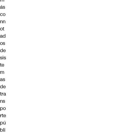
ás
co
nn
ot
ad
os
de
sis
te
m
as
de
tra
ns
po
rte
pú
bli