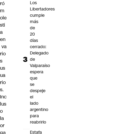
Los
ró
Libertadores
m
cumple
ole
más
sti
de
a
20
en
días
va
cerrado:
Delegado
rio
de
s
Valparaíso
us
espera
ua
que
rio
se
s.
despeje
Inc
el
lado
lus
argentino
o
para
la
reabrirlo
or
ga
Estafa