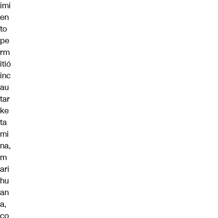
imi
en
to
pe
rm
itió
inc
au
tar
ke
ta
mi
na,
m
ari
hu
an
a,
co