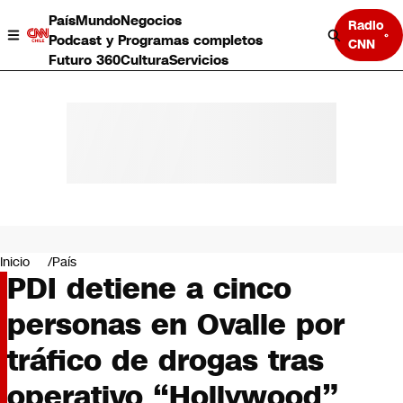
País
Mundo
Negocios
Radio
Podcast y Programas completos
CNN
Futuro 360
Cultura
Servicios
País
Mundo
Negocios
Inicio
País
PDI detiene a cinco
Deportes
Programas completos
personas en Ovalle por
Cultura
Servicios
tráfico de drogas tras
Bits
CNN Data
operativo “Hollywood”
CNN tiempo