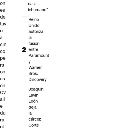
on
casi
es
inhumano”
de
Reino
tuv
Unido
o
autoriza
a
la
fusión
cin
entre
co
Paramount
pe
y
rs
Warner
on
Bros.
as
Discovery
en
Joaquín
Ov
Lavín
all
León
e
deja
du
la
cárcel:
ra
Corte
nt