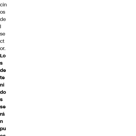
cin
os
de
l
se
ct
or.
Lo
s
de
te
ni
do
s
se
rá
n
pu
es