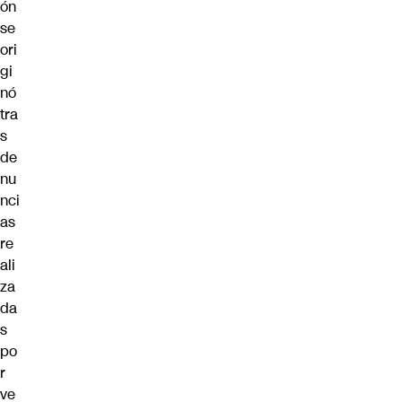
ón
se
ori
gi
nó
tra
s
de
nu
nci
as
re
ali
za
da
s
po
r
ve