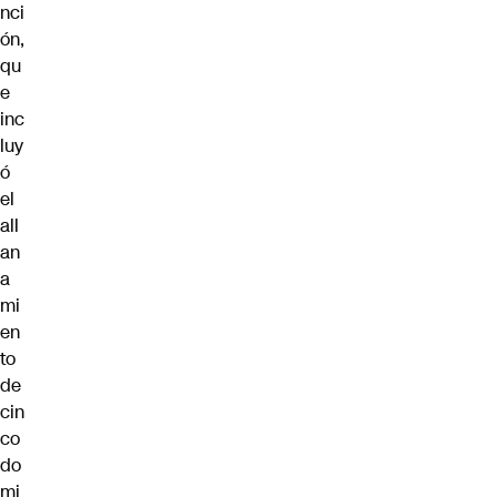
nci
ón,
qu
e
inc
luy
ó
el
all
an
a
mi
en
to
de
cin
co
do
mi