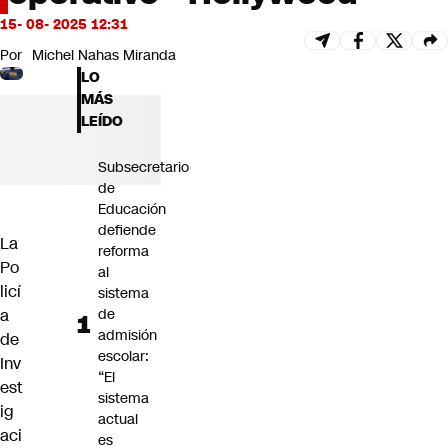
Futuro 360
15- 08- 2025 12:31
Opinión
Por
Michel Nahas Miranda
LO
MÁS
LEÍDO
Subsecretario
de
Educación
defiende
La
reforma
Po
al
licí
sistema
a
de
admisión
de
escolar:
Inv
“El
est
sistema
ig
actual
aci
es