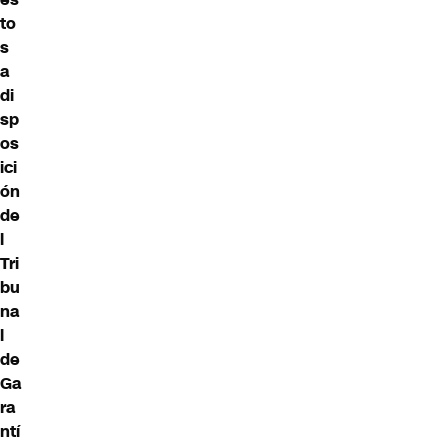
to
s
a
di
sp
os
ici
ón
de
l
Tri
bu
na
l
de
Ga
ra
ntí