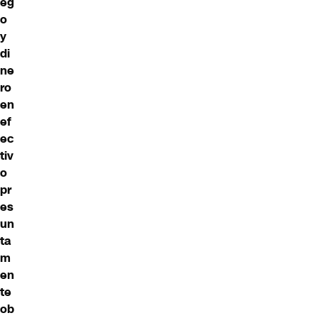
eg
o
y
di
ne
ro
en
ef
ec
tiv
o
pr
es
un
ta
m
en
te
ob