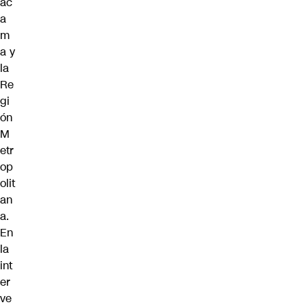
ac
a
m
a y
la
Re
gi
ón
M
etr
op
olit
an
a.
En
la
int
er
ve