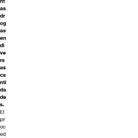
nt
as
dr
og
as
en
di
ve
rs
as
ca
nti
da
de
s.
El
pr
oc
ed