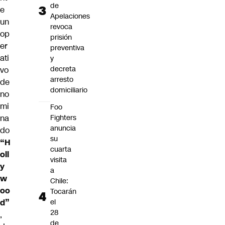
de
e
Apelaciones
un
revoca
op
prisión
er
preventiva
ati
y
decreta
vo
arresto
de
domiciliario
no
mi
Foo
na
Fighters
anuncia
do
su
“H
cuarta
oll
visita
y
a
w
Chile:
oo
Tocarán
d”
el
28
,
de