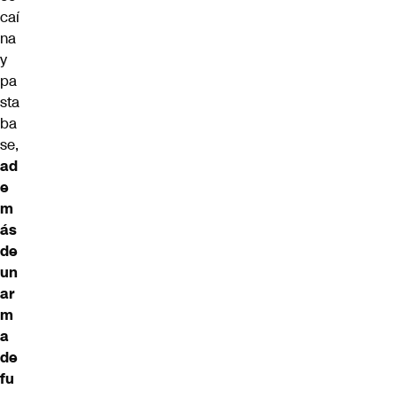
caí
na
y
pa
sta
ba
se,
ad
e
m
ás
de
un
ar
m
a
de
fu