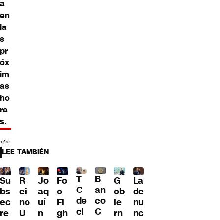
a
en
la
s
pr
óx
im
as
ho
ra
s.
LEE TAMBIÉN
T
B
Su
R
Jo
G
La
Fo
C
an
bs
ei
aq
ob
de
o
de
co
ec
no
uí
ie
nu
Fi
cl
C
re
U
n
rn
nc
gh