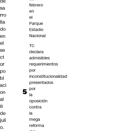
de
febrero
sa
en
rro
el
lla
Parque
do
Estadio
en
Nacional
el
TC
se
declara
ct
admisibles
or
requerimientos
por
po
inconstitucionalidad
bl
presentados
aci
por
on
la
al
oposición
8
contra
de
la
mega
juli
reforma
o.