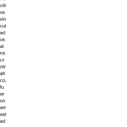
cili
os
vin
cul
ad
os
al
mi
cr
otr
áfi
co,
fu
er
on
arr
est
ad