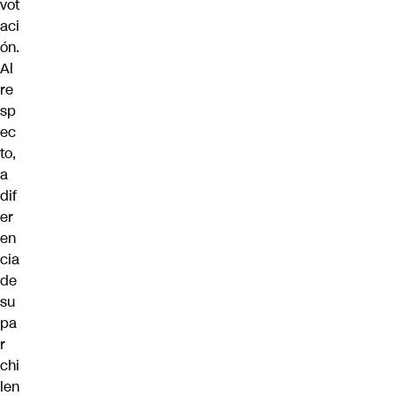
vot
aci
ón.
Al
re
sp
ec
to,
a
dif
er
en
cia
de
su
pa
r
chi
len