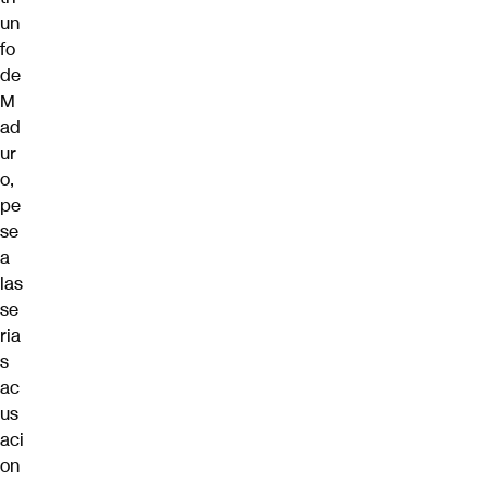
un
fo
de
M
ad
ur
o,
pe
se
a
las
se
ria
s
ac
us
aci
on