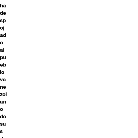
ha
de
sp
oj
ad
o
al
pu
eb
lo
ve
ne
zol
an
o
de
su
s