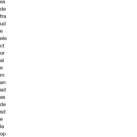
es
de
fra
ud
e
ele
ct
or
al
e
m
an
ad
as
de
sd
e
la
op