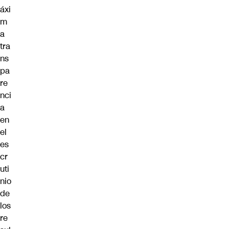
áxi
m
a
tra
ns
pa
re
nci
a
en
el
es
cr
uti
nio
de
los
re