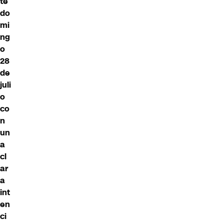
te
do
mi
ng
o
28
de
juli
o
co
n
un
a
cl
ar
a
int
en
ci