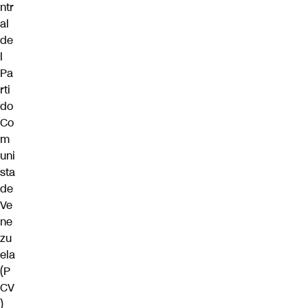
ntr
al
de
l
Pa
rti
do
Co
m
uni
sta
de
Ve
ne
zu
ela
(P
CV
)