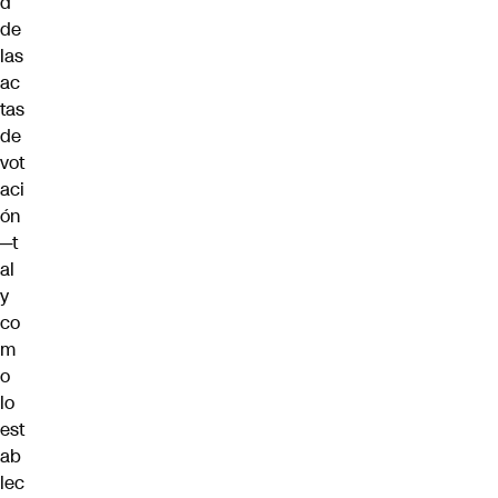
d
de
las
ac
tas
de
vot
aci
ón
─t
al
y
co
m
o
lo
est
ab
lec