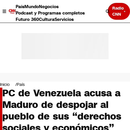
País
Mundo
Negocios
Radio
Podcast y Programas completos
CNN
Futuro 360
Cultura
Servicios
País
Mundo
Negocios
Inicio
País
PC de Venezuela acusa a
Deportes
Programas completos
Maduro de despojar al
Cultura
Servicios
pueblo de sus “derechos
Bits
CNN Data
sociales y económicos”
CNN tiempo