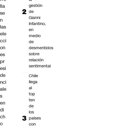
gestión
lla
de
se
Gianni
n
Infantino,
las
en
ele
medio
cci
de
on
desmentidos
sobre
es
relación
pr
sentimental
esi
de
Chile
llega
nci
al
ale
top
s
ten
en
de
di
los
ch
países
o
con