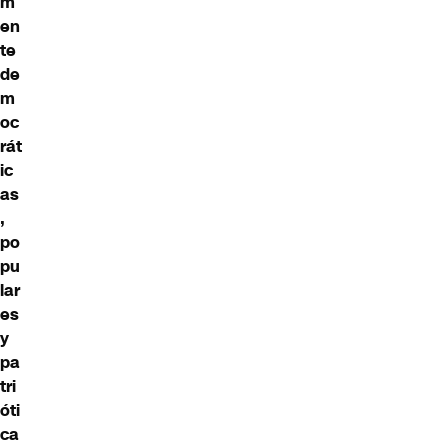
m
en
te
de
m
oc
rát
ic
as
,
po
pu
lar
es
y
pa
tri
óti
ca