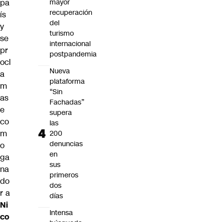
mayor
pa
recuperación
ís
del
y
turismo
se
internacional
pr
postpandemia
ocl
Nueva
a
plataforma
m
“Sin
as
Fachadas”
e
supera
co
las
m
200
denuncias
o
en
ga
sus
na
primeros
do
dos
r a
días
Ni
Intensa
co