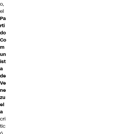
o
,
el
Pa
rti
do
Co
m
un
ist
a
de
Ve
ne
zu
el
a
cri
tic
ó