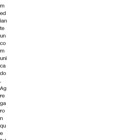
m
ed
ian
te
un
co
m
uni
ca
do
.
Ag
re
ga
ro
n
qu
e