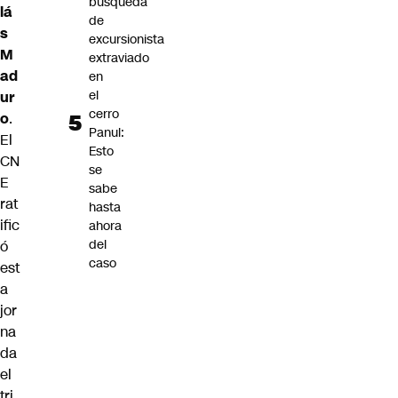
búsqueda
lá
de
s
excursionista
M
extraviado
ad
en
el
ur
cerro
o
.
Panul:
El
Esto
CN
se
E
sabe
rat
hasta
ific
ahora
del
ó
caso
est
a
jor
na
da
el
tri