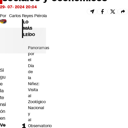
Futuro 360
29- 07- 2024 20:04
Opinión
Por
Carlos Reyes Piérola
LO
MÁS
LEÍDO
Panoramas
por
el
Día
Si
de
gu
la
e
Niñez:
Visita
la
al
te
Zoológico
nsi
Nacional
ón
y
en
al
Ve
Observatorio