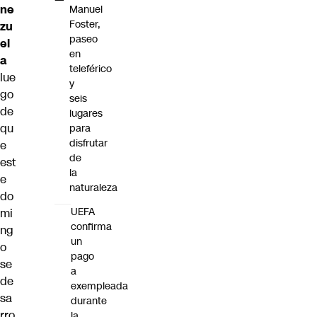
ne
Manuel
Foster,
zu
paseo
el
en
a
teleférico
lue
y
go
seis
de
lugares
qu
para
disfrutar
e
de
est
la
e
naturaleza
do
UEFA
mi
confirma
ng
un
o
pago
se
a
de
exempleada
sa
durante
rro
la