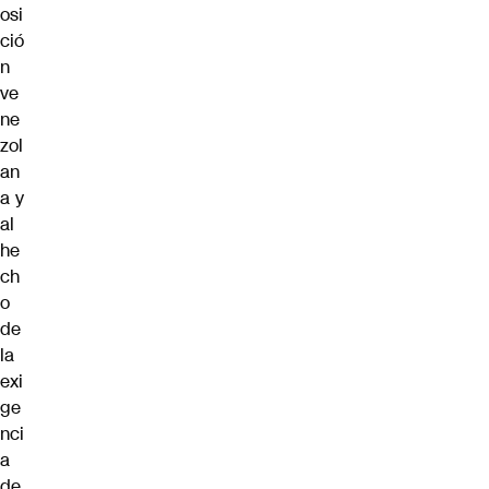
osi
ció
n
ve
ne
zol
an
a y
al
he
ch
o
de
la
exi
ge
nci
a
de