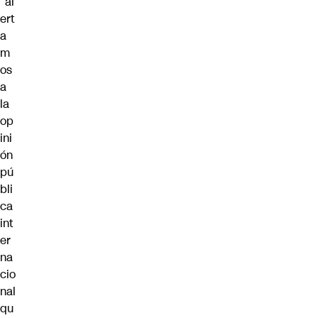
“al
ert
a
m
os
a
la
op
ini
ón
pú
bli
ca
int
er
na
cio
nal
qu