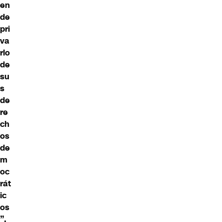
en
de
pri
va
rlo
de
su
s
de
re
ch
os
de
m
oc
rát
ic
os
”.