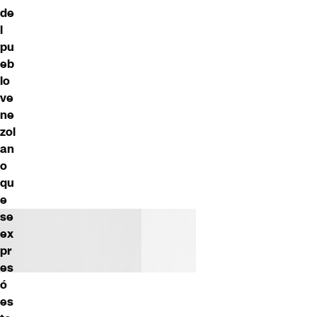
de
l
pu
eb
lo
ve
ne
zol
an
o
qu
e
se
ex
pr
es
ó
es