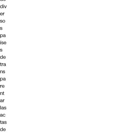
div
er
so
s
pa
íse
s
de
tra
ns
pa
re
nt
ar
las
ac
tas
de