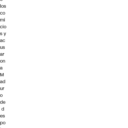
los
co
mi
cio
s y
ac
us
ar
on
a
M
ad
ur
o
de
d
es
po