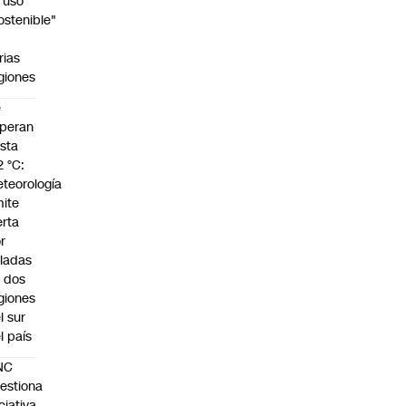
 uso
ostenible"
n
rias
giones
e
peran
sta
2 °C:
teorología
ite
erta
r
ladas
 dos
giones
l sur
l país
NC
estiona
iciativa