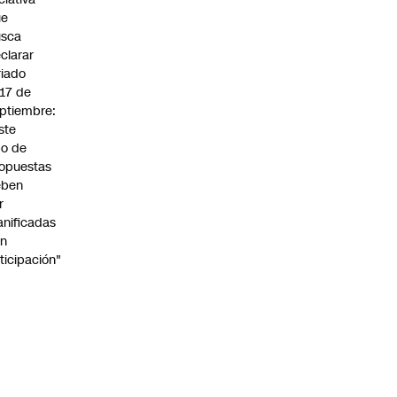
ue
usca
clarar
riado
 17 de
ptiembre:
ste
po de
opuestas
eben
r
anificadas
on
ticipación"