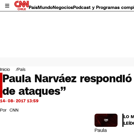
País
Mundo
Negocios
Podcast y Programas comp
País
Mundo
Inicio
País
Negocios
Paula Narváez respondió 
Deportes
de ataques”
Programas completos
Cultura
Servicios
14- 08- 2017 13:59
Bits
Por
CNN
CNN Data
LO 
CNN tiempo
LEÍD
Futuro 360
Paula
Opinión