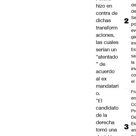
de
hizo en
de
contra de
Se
dichas
po
transform
ev
aciones,
ga
las cuales
ir
serían un
Es
sa
“atentado
la
” de
in
acuerdo
co
al ex
el
mandatari
Fr
o.
e
“El
Co
candidato
Pr
de la
De
derecha
Es
tomó una
an