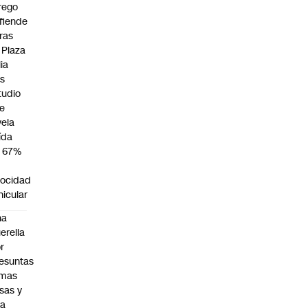
rego
fiende
ras
 Plaza
lia
as
tudio
e
vela
ída
 67%
locidad
hicular
na
erella
r
esuntas
rmas
lsas y
na