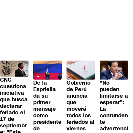
CNC
De la
Gobierno
"No
cuestiona
Espriella
de Perú
pueden
iniciativa
da su
anuncia
limitarse a
que busca
primer
que
esperar":
declarar
mensaje
moverá
La
feriado el
como
todos los
contunden
17 de
presidente
feriados al
te
septiembr
de
viernes
advertenci
e: "Este