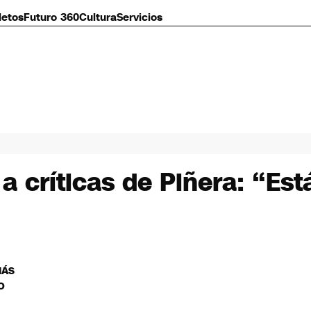
letos
Futuro 360
Cultura
Servicios
a críticas de Piñera: “E
MÁS
O