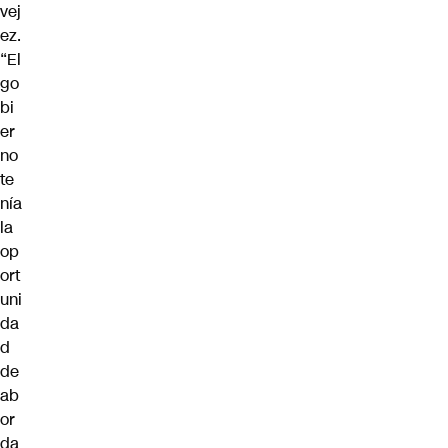
vej
ez
.
“El
go
bi
er
no
te
nía
la
op
ort
uni
da
d
de
ab
or
da