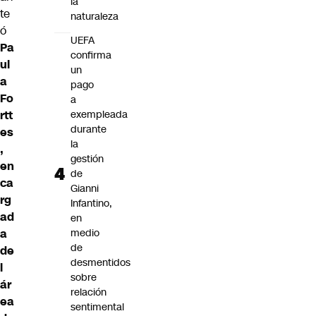
la
te
naturaleza
ó
UEFA
Pa
confirma
ul
un
a
pago
Fo
a
rtt
exempleada
durante
es
la
,
gestión
en
de
ca
Gianni
rg
Infantino,
ad
en
a
medio
de
de
desmentidos
l
sobre
ár
relación
ea
sentimental