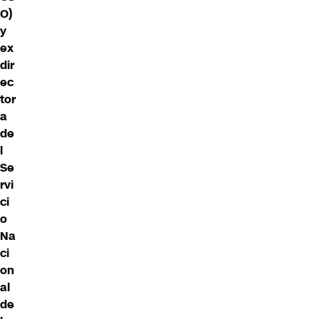
O)
y
ex
dir
ec
tor
a
de
l
Se
rvi
ci
o
Na
ci
on
al
de