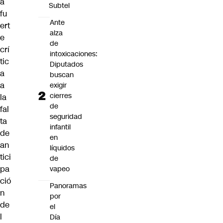
a
Subtel
fu
Ante
ert
alza
e
de
crí
intoxicaciones:
tic
Diputados
a
buscan
a
exigir
cierres
la
de
fal
seguridad
ta
infantil
de
en
an
líquidos
tici
de
pa
vapeo
ció
Panoramas
n
por
de
el
l
Día