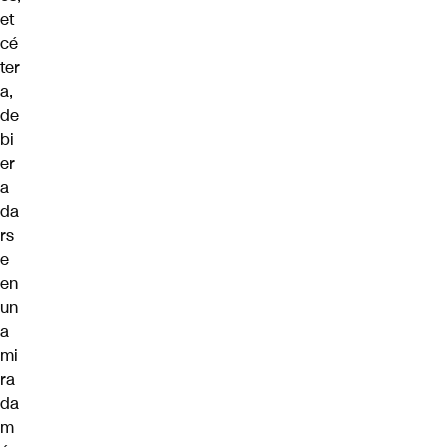
et
cé
ter
a,
de
bi
er
a
da
rs
e
en
un
a
mi
ra
da
m