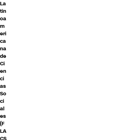
La
tin
oa
m
eri
ca
na
de
Ci
en
ci
as
So
ci
al
es
(F
LA
CS