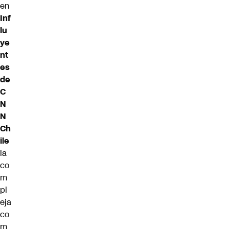
en
Inf
lu
ye
nt
es
de
C
N
N
Ch
ile
la
co
m
pl
eja
co
m