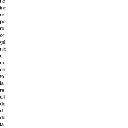
no
inc
or
po
re
or
gá
nic
a
m
en
te
la
re
ali
da
d
de
la