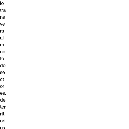
lo
tra
ns
ve
rs
al
m
en
te
de
se
ct
or
es,
de
ter
rit
ori
os,