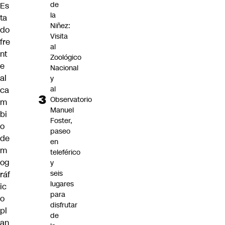
de
Es
la
ta
Niñez:
do
Visita
fre
al
nt
Zoológico
e
Nacional
al
y
al
ca
Observatorio
m
Manuel
bi
Foster,
o
paseo
de
en
m
teleférico
og
y
seis
ráf
lugares
ic
para
o
disfrutar
pl
de
an