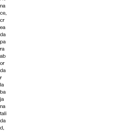
na
ce,
cr
ea
da
pa
ra
ab
or
da
r
la
ba
ja
na
tali
da
d,