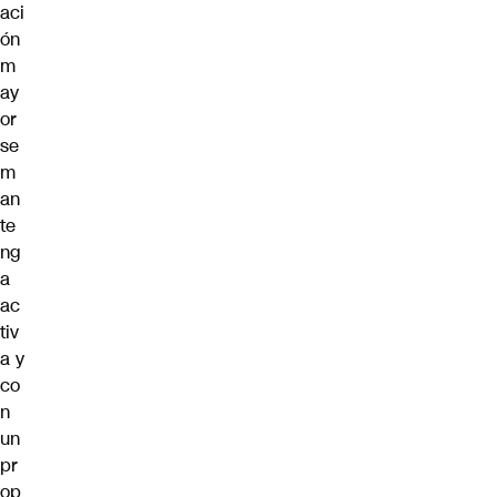
aci
ón
m
ay
or
se
m
an
te
ng
a
ac
tiv
a y
co
n
un
pr
op