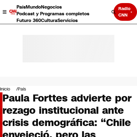
País
Mundo
Negocios
Radio
Podcast y Programas completos
CNN
Futuro 360
Cultura
Servicios
País
Mundo
Negocios
Inicio
País
Paula Forttes advierte por
Deportes
Programas completos
rezago institucional ante
Cultura
Servicios
crisis demográfica: “Chile
Bits
CNN Data
envejeció, pero las
CNN tiempo