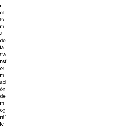
r
el
te
m
a
de
la
tra
nsf
or
m
aci
ón
de
m
og
ráf
ic