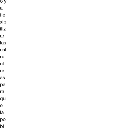
o y
a
fle
xib
iliz
ar
las
est
ru
ct
ur
as
pa
ra
qu
e
la
po
bl