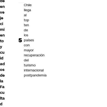
de
Chile
en
llega
ve
al
je
top
ci
ten
mi
de
en
los
países
to
con
y
mayor
cu
recuperación
id
del
ad
turismo
os
internacional
de
postpandemia
la
Fa
cu
lta
d