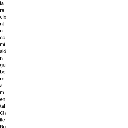
la
re
cie
nt
e
co
mi
sió
n
gu
be
rn
a
m
en
tal
Ch
ile
Re