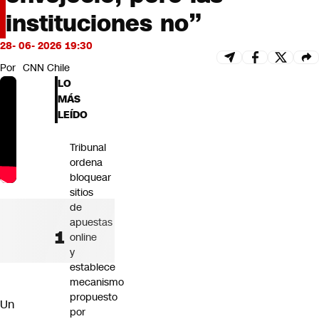
Futuro 360
instituciones no”
Opinión
28- 06- 2026 19:30
Por
CNN Chile
LO
MÁS
LEÍDO
Tribunal
ordena
bloquear
sitios
de
apuestas
online
y
establece
mecanismo
propuesto
Un
por