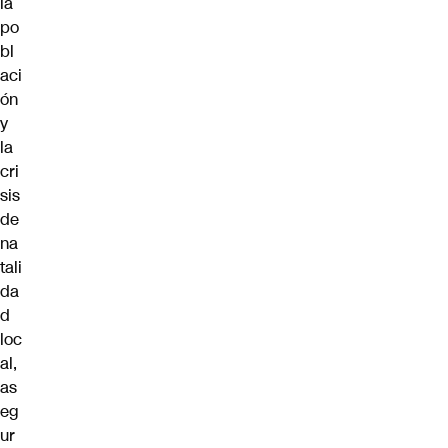
la
po
bl
aci
ón
y
la
cri
sis
de
na
tali
da
d
loc
al,
as
eg
ur