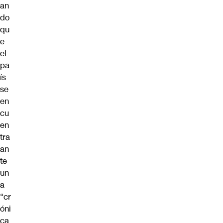
an
do
qu
e
el
pa
ís
se
en
cu
en
tra
an
te
un
a
“cr
óni
ca