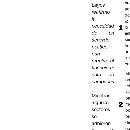
nu
Lagos
ad
reafirmó
de
la
6: 
necesidad
lo
de un
es
acuerdo
se
ho
político
an
para
qu
regular el
Yo
financiami
Mi
ento de
or
campañas
re
.
lo
Mientras
p
algunos
m
sectores
po
se
pr
d
adhieren
oc