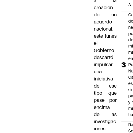
a la
A
creación
de un
Co
de
acuerdo
ne
nacional,
po
este lunes
de
el
mi
Gobierno
mi
descartó
e
impulsar
Pu
Na
una
C
iniciativa
es
de ese
si
tipo que
p
pase por
y 
encima
m
de las
ti
investigac
Ra
iones
So