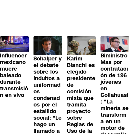
Influencer
Biministro
Schalper y
Karim
mexicano
Mas por
el debate
Bianchi es
muere
contrataci
sobre los
elegido
baleado
ón de 196
indultos a
presidente
durante
jóvenes
uniformad
de
transmisió
en
os
comisión
n en vivo
Collahuasi
condenad
mixta que
: "La
os por el
tramita
minería se
estallido
proyecto
transform
social: "Le
sobre
a en un
hago un
Reglas de
motor de
llamado a
Uso de la