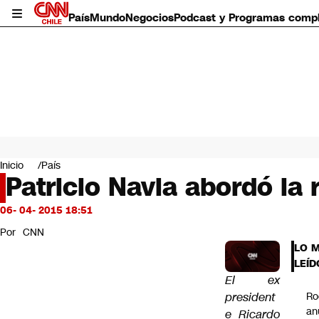
País
Mundo
Negocios
Podcast y Programas comp
País
Mundo
Inicio
País
Negocios
Patricio Navia abordó la 
Deportes
Programas completos
06- 04- 2015 18:51
Cultura
Por
CNN
Servicios
LO 
Bits
LEÍD
CNN Data
El ex
CNN tiempo
president
Ro
Futuro 360
an
e Ricardo
Opinión