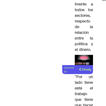
lmente a
todos los
sectores,
respecto
de la
relación
entre la
política y
el dinero.
Lea el
powered
artículo
by
“Por un
lado tiene
está el
trabajo
que tiene
que hacer