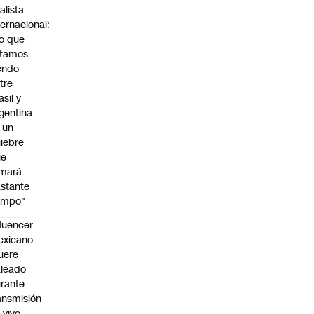
alista
ternacional:
o que
stamos
endo
tre
asil y
gentina
 un
iebre
ue
omará
stante
empo"
fluencer
exicano
uere
leado
rante
ansmisión
 vivo