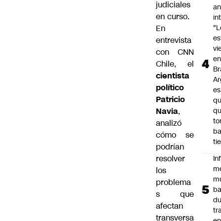
judiciales
an
en curso.
in
En
"L
e
entrevista
vi
con CNN
en
Chile, el
Br
cientista
Ar
político
es
Patricio
qu
Navia
,
q
t
analizó
ba
cómo se
ti
podrían
resolver
In
m
los
m
problema
ba
s que
du
afectan
tr
transversa
en