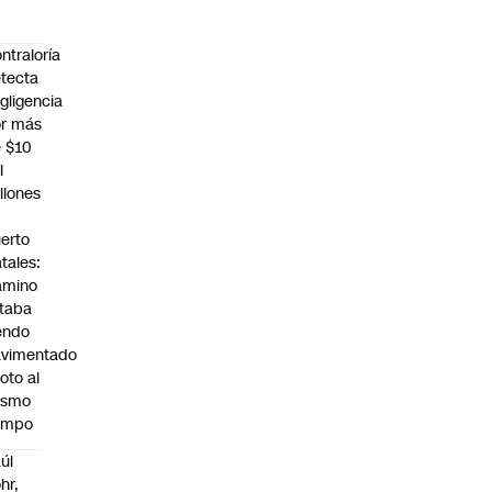
ntraloría
tecta
gligencia
r más
 $10
l
llones
n
erto
tales:
amino
taba
endo
avimentado
roto al
ismo
empo
úl
hr,