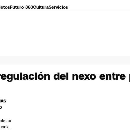
letos
Futuro 360
Cultura
Servicios
regulación del nexo entre 
MÁS
O
ckstar
uncia