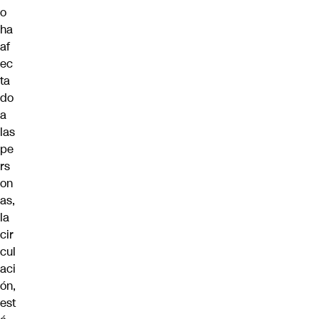
o
ha
af
ec
ta
do
a
las
pe
rs
on
as,
la
cir
cul
aci
ón,
est