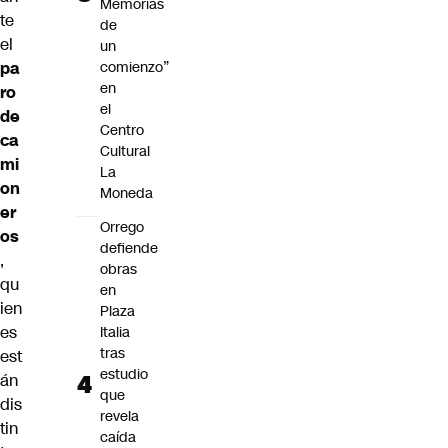
Memorias
te
de
el
un
pa
comienzo”
en
ro
el
de
Centro
ca
Cultural
mi
La
on
Moneda
er
Orrego
os
defiende
,
obras
qu
en
ien
Plaza
es
Italia
tras
est
estudio
án
que
dis
revela
tin
caída