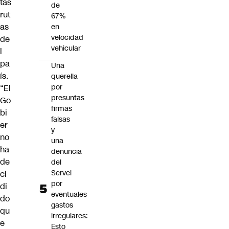
tas
de
rut
67%
as
en
velocidad
de
vehicular
l
pa
Una
ís.
querella
por
“El
presuntas
Go
firmas
bi
falsas
er
y
no
una
ha
denuncia
de
del
Servel
ci
por
di
eventuales
do
gastos
qu
irregulares:
e
Esto