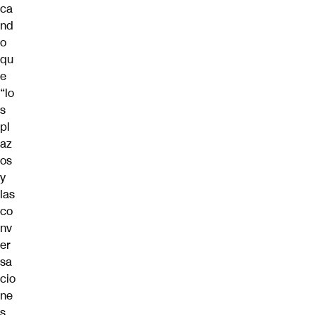
ca
nd
o
qu
e
“lo
s
pl
az
os
y
las
co
nv
er
sa
cio
ne
s