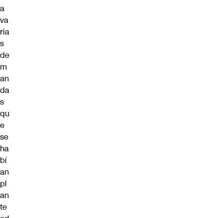
a
va
ria
s
de
m
an
da
s
qu
e
se
ha
bí
an
pl
an
te