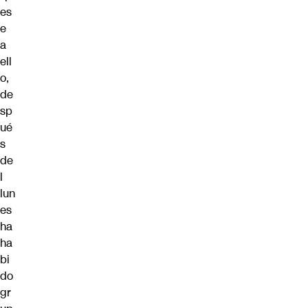
es
e
a
ell
o,
de
sp
ué
s
de
l
lun
es
ha
ha
bi
do
gr