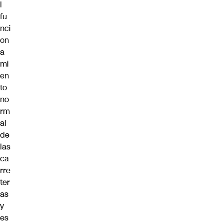
l
fu
nci
on
a
mi
en
to
no
rm
al
de
las
ca
rre
ter
as
y
es