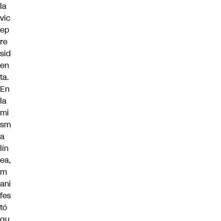
la
vic
ep
re
sid
en
ta.
En
la
mi
sm
a
lín
ea,
m
ani
fes
tó
qu