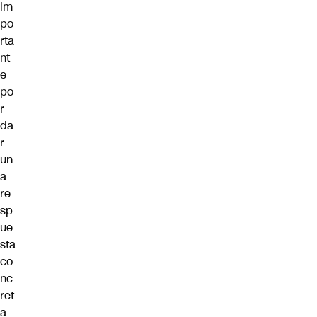
im
po
rta
nt
e
po
r
da
r
un
a
re
sp
ue
sta
co
nc
ret
a