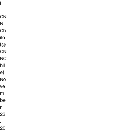
j
—
CN
N
Ch
ile
(@
CN
NC
hil
e)
No
ve
m
be
r
23
,
20