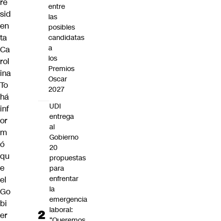
re
entre
sid
las
en
posibles
ta
candidatas
a
Ca
los
rol
Premios
ina
Oscar
To
2027
há
UDI
inf
entrega
or
al
m
Gobierno
ó
20
qu
propuestas
e
para
enfrentar
el
la
Go
emergencia
bi
laboral:
er
“Queremos