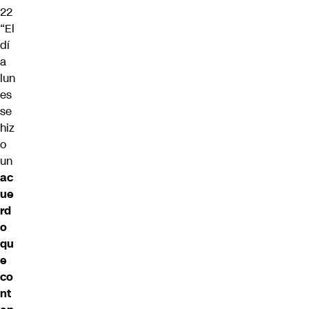
22
“El
dí
a
lun
es
se
hiz
o
un
ac
ue
rd
o
qu
e
co
nt