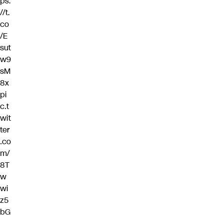
ps:
//t.
co
/E
sut
w9
sM
8x
pi
c.t
wit
ter
.co
m/
8T
w
wi
z5
bG