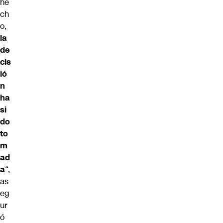
he
ch
o,
la
de
cis
ió
n
ha
si
do
to
m
ad
a
“,
as
eg
ur
ó