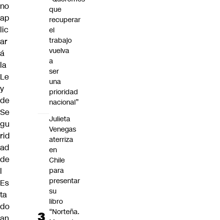
no
que
ap
recuperar
lic
el
trabajo
ar
vuelva
á
a
la
ser
Le
una
y
prioridad
de
nacional”
Se
Julieta
gu
Venegas
rid
aterriza
ad
en
de
Chile
l
para
presentar
Es
su
ta
libro
do
“Norteña.
an