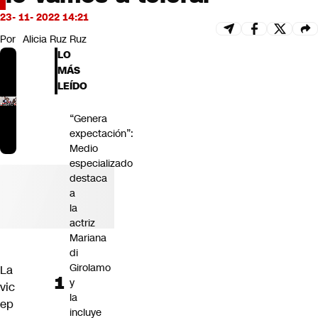
Futuro 360
23- 11- 2022 14:21
Opinión
Por
Alicia Ruz Ruz
LO
MÁS
LEÍDO
“Genera
expectación”:
Medio
especializado
destaca
a
la
actriz
Mariana
di
Girolamo
La
y
vic
la
ep
incluye