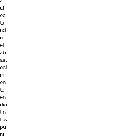
á
af
ec
ta
nd
o
el
ab
ast
eci
mi
en
to
en
dis
tin
tos
pu
nt