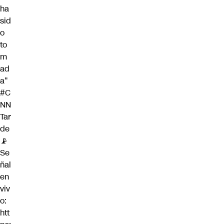
ha
sid
o
to
m
ad
a"
#C
NN
Tar
de
📡
Se
ñal
en
viv
o:
htt