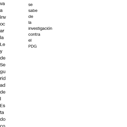
va
se
a
sabe
de
inv
la
oc
investigación
ar
contra
la
el
Le
PDG
y
de
Se
gu
rid
ad
de
l
Es
ta
do
co