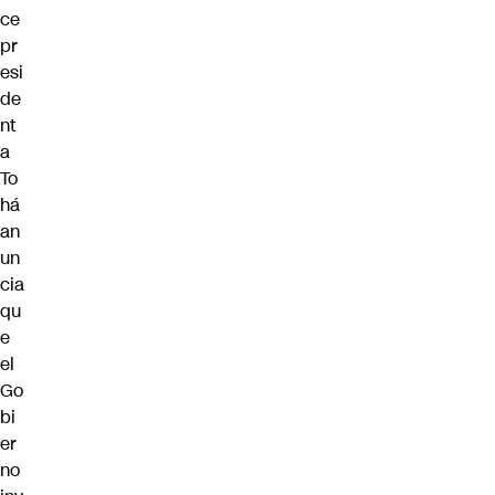
ce
pr
esi
de
nt
a
To
há
an
un
cia
qu
e
el
Go
bi
er
no