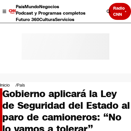
País
Mundo
Negocios
Radio
Podcast y Programas completos
CNN
Futuro 360
Cultura
Servicios
País
Mundo
Negocios
Inicio
País
Gobierno aplicará la Ley
Deportes
Programas completos
de Seguridad del Estado al
Cultura
Servicios
paro de camioneros: “No
Bits
CNN Data
lo vamos a tolerar”
CNN tiempo