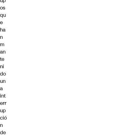
up
os
qu
e
ha
n
m
an
te
ni
do
un
a
int
err
up
ció
n
de