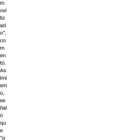
m
ovi
liz
ad
o”,
co
m
en
tó.
As
imi
sm
o,
se
ñal
ó
qu
e
“p