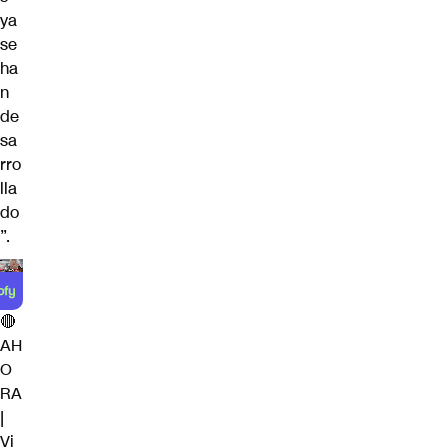
ya
se
ha
n
de
sa
rro
lla
do
”.
🔴
AH
O
RA
|
Vi