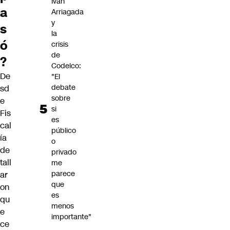
Iván
a
Arriagada
y
s
la
ó
crisis
de
?
Codelco:
De
"El
debate
sd
sobre
e
si
Fis
es
cal
público
ía
o
de
privado
tall
me
parece
ar
que
on
es
qu
menos
e
importante"
ce