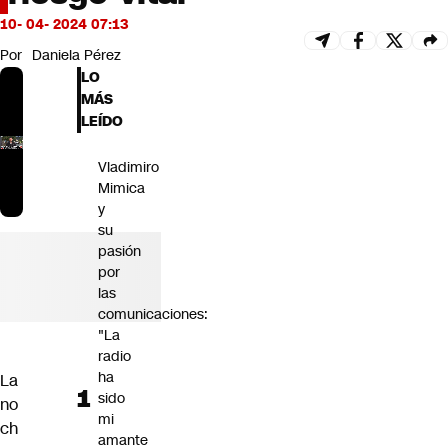
Futuro 360
10- 04- 2024 07:13
Opinión
Por
Daniela Pérez
LO
MÁS
LEÍDO
Vladimiro
Mimica
y
su
pasión
por
las
comunicaciones:
"La
radio
ha
La
sido
no
mi
ch
amante