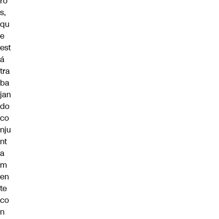
ro
s
,
qu
e
est
á
tra
ba
jan
do
co
nju
nt
a
m
en
te
co
n