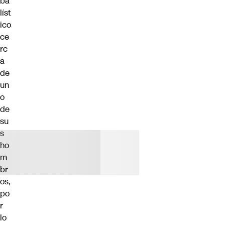
ba
líst
ico
ce
rc
a
de
un
o
de
su
s
ho
m
br
os,
po
r
lo