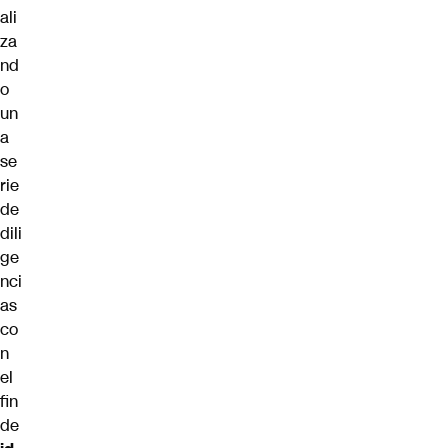
ali
za
nd
o
un
a
se
rie
de
dili
ge
nci
as
co
n
el
fin
de