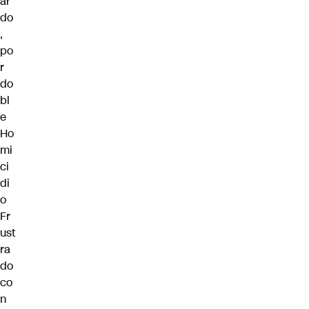
ar
do
,
po
r
do
bl
e
Ho
mi
ci
di
o
Fr
ust
ra
do
co
n