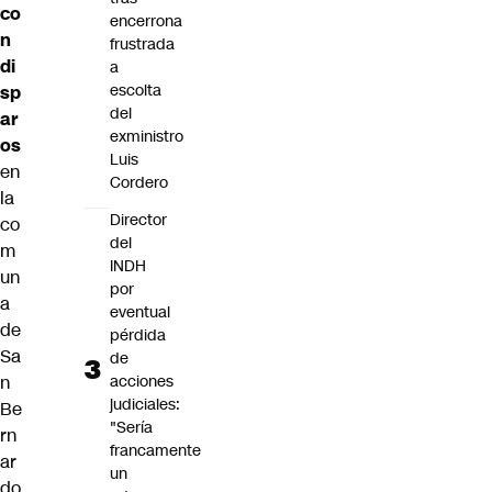
co
encerrona
n
frustrada
di
a
escolta
sp
del
ar
exministro
os
Luis
en
Cordero
la
Director
co
del
m
INDH
un
por
a
eventual
de
pérdida
Sa
de
n
acciones
judiciales:
Be
"Sería
rn
francamente
ar
un
do