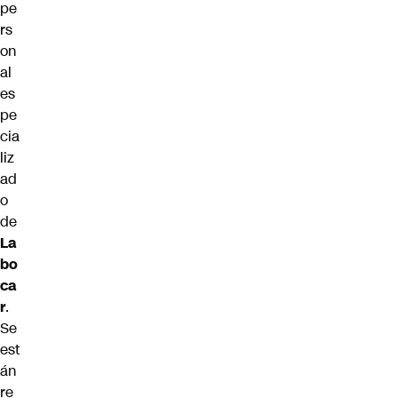
pe
rs
on
al
es
pe
cia
liz
ad
o
de
La
bo
ca
r
.
Se
est
án
re