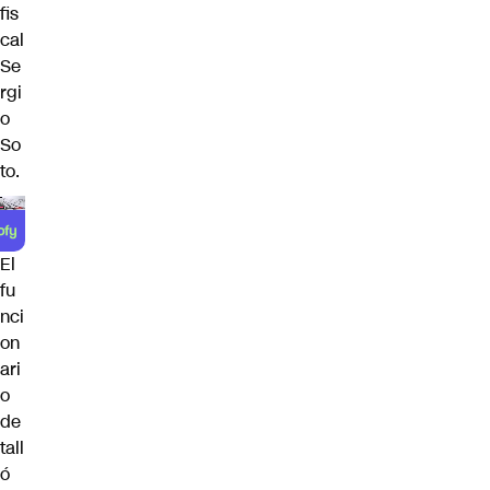
fis
cal
Se
rgi
o
So
to.
El
fu
nci
on
ari
o
de
tall
ó