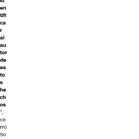
id
en
tifi
ca
r
al
au
tor
de
es
to
s
he
ch
os
“,
ce
rró
So