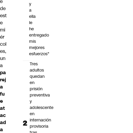
e
y
de
a
est
ella
e
le
he
mi
entregado
ér
mis
col
mejores
es,
esfuerzos"
un
Tres
a
adultos
pa
quedan
rej
en
a
prisión
fu
preventiva
e
y
adolescente
at
en
ac
internación
ad
provisoria
a
tras