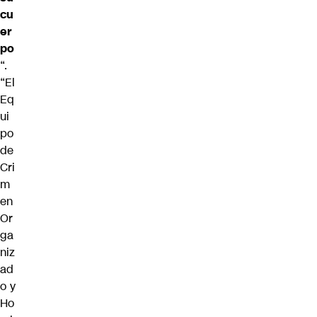
cu
er
po
“.
“El
Eq
ui
po
de
Cri
m
en
Or
ga
niz
ad
o y
Ho