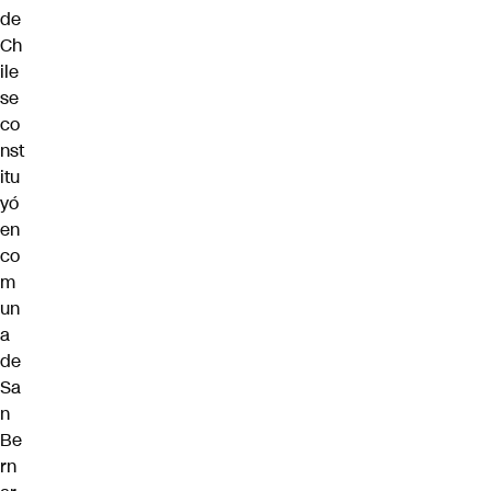
de
Ch
ile
se
co
nst
itu
yó
en
co
m
un
a
de
Sa
n
Be
rn