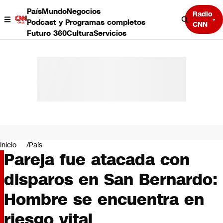
País
Mundo
Negocios
Radio
Podcast y Programas completos
CNN
Futuro 360
Cultura
Servicios
País
Mundo
Negocios
Inicio
País
Pareja fue atacada con
Deportes
Programas completos
disparos en San Bernardo:
Cultura
Servicios
Hombre se encuentra en
Bits
CNN Data
riesgo vital
CNN tiempo