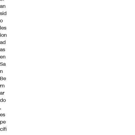
an
sid
o
les
ion
ad
as
en
Sa
n
Be
rn
ar
do
,
es
pe
cífi