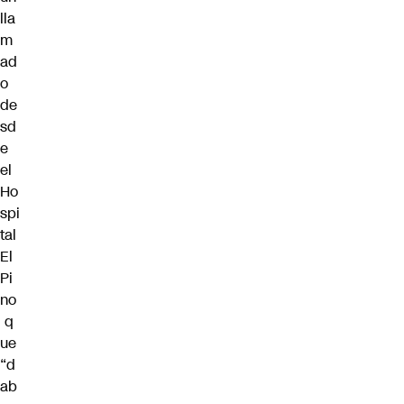
lla
m
ad
o
de
sd
e
el
Ho
spi
tal
El
Pi
no
q
ue
“d
ab