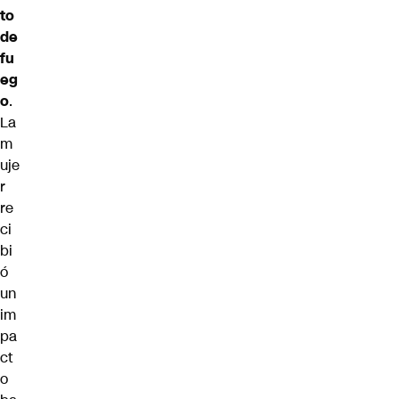
to
de
fu
eg
o
.
La
m
uje
r
re
ci
bi
ó
un
im
pa
ct
o