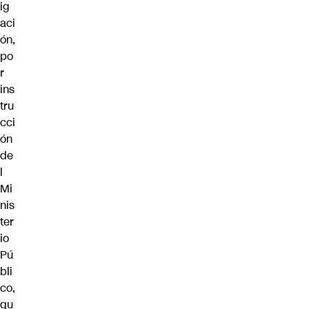
ig
aci
ón,
po
r
ins
tru
cci
ón
de
l
Mi
nis
ter
io
Pú
bli
co,
qu