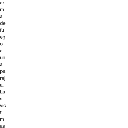
ar
m
a
de
fu
eg
o
a
un
a
pa
rej
a.
La
s
víc
ti
m
as