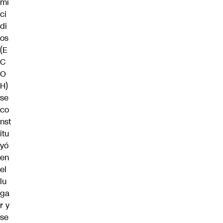
mi
ci
di
os
(
E
C
O
H
)
se
co
nst
itu
yó
en
el
lu
ga
r y
se