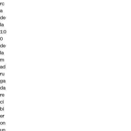
rc
a
de
la
1:0
0
de
la
m
ad
ru
ga
da
re
ci
bi
er
on
un