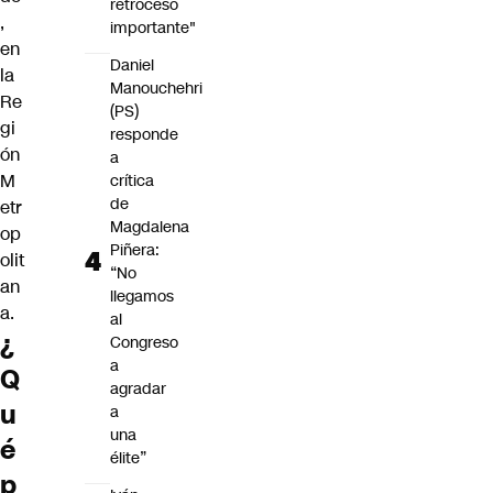
retroceso
,
importante"
en
Daniel
la
Manouchehri
Re
(PS)
gi
responde
ón
a
M
crítica
de
etr
Magdalena
op
Piñera:
olit
“No
an
llegamos
a.
al
¿
Congreso
a
Q
agradar
u
a
una
é
élite”
p