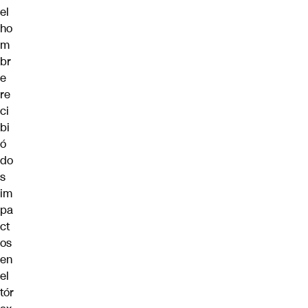
el
ho
m
br
e
re
ci
bi
ó
do
s
im
pa
ct
os
en
el
tór