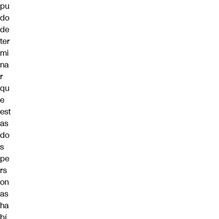
pu
do
de
ter
mi
na
r
qu
e
est
as
do
s
pe
rs
on
as
ha
bí