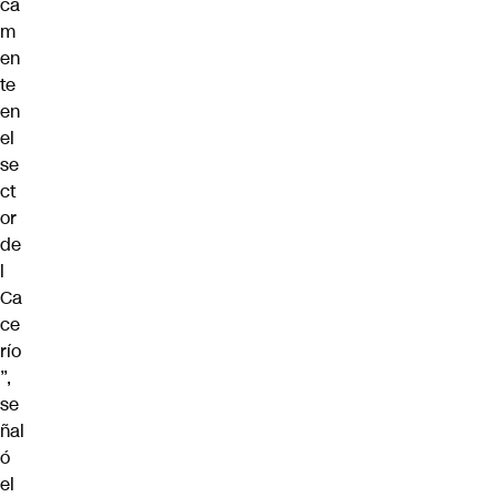
ca
m
en
te
en
el
se
ct
or
de
l
Ca
ce
río
”,
se
ñal
ó
el