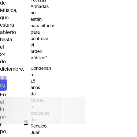
Fuerzas
de
Armadas
Música,
no
que
están
estará
capacitadas
abierto
para
controlar
hasta
el
el
orden
24
público”
de
Condenan
diciembre.
a
15
años
de
En
cárcel
el
a
lu
exalcalde
ga
de
r
Renaico,
po
Juan