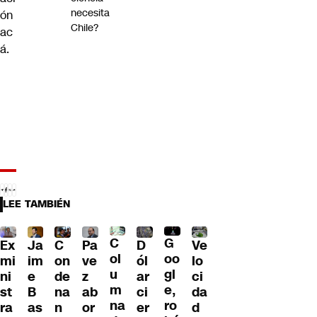
necesita
ón
Chile?
ac
á
.
LEE TAMBIÉN
C
G
Ex
Ja
C
Pa
D
Ve
ol
oo
mi
im
on
ve
ól
lo
u
gl
ni
e
de
z
ar
ci
m
e,
st
B
na
ab
ci
da
na
ro
ra
as
n
or
er
d