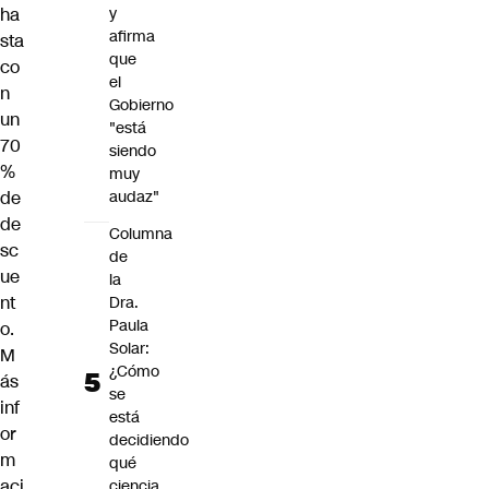
y
ha
afirma
sta
que
co
el
n
Gobierno
un
"está
70
siendo
%
muy
audaz"
de
de
Columna
sc
de
ue
la
nt
Dra.
Paula
o.
Solar:
M
¿Cómo
ás
se
inf
está
or
decidiendo
m
qué
aci
ciencia