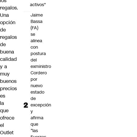
los
activos"
regalos.
Una
Jaime
Bassa
opción
(FA)
de
se
regalos
alinea
de
con
buena
postura
calidad
del
y a
exministro
Cordero
muy
por
buenos
nuevo
precios
estado
es
de
la
excepción
que
y
ofrece
afirma
que
el
“las
Outlet