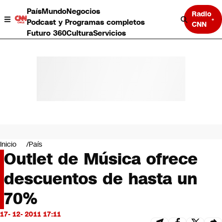
País
Mundo
Negocios
Radio
Podcast y Programas completos
CNN
Futuro 360
Cultura
Servicios
País
Mundo
Negocios
Inicio
País
Outlet de Música ofrece
Deportes
Programas completos
descuentos de hasta un
Cultura
Servicios
70%
Bits
CNN Data
17- 12- 2011 17:11
CNN tiempo