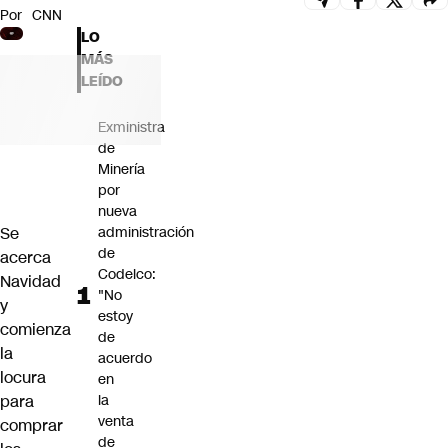
Por
CNN
Futuro 360
LO
Opinión
MÁS
LEÍDO
Exministra
de
Minería
por
nueva
Se
administración
de
acerca
Codelco:
Navidad
"No
y
estoy
comienza
de
la
acuerdo
locura
en
para
la
venta
comprar
de