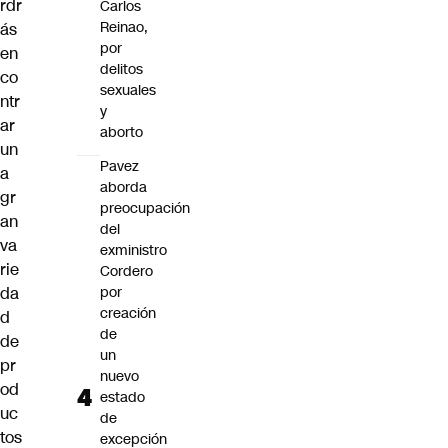
rdr
Carlos
Reinao,
ás
por
en
delitos
co
sexuales
ntr
y
ar
aborto
un
Pavez
a
aborda
gr
preocupación
an
del
va
exministro
rie
Cordero
por
da
creación
d
de
de
un
pr
nuevo
od
estado
uc
de
tos
excepción