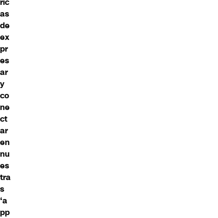
ric
as
de
ex
pr
es
ar
y
co
ne
ct
ar
en
nu
es
tra
s
‘a
pp