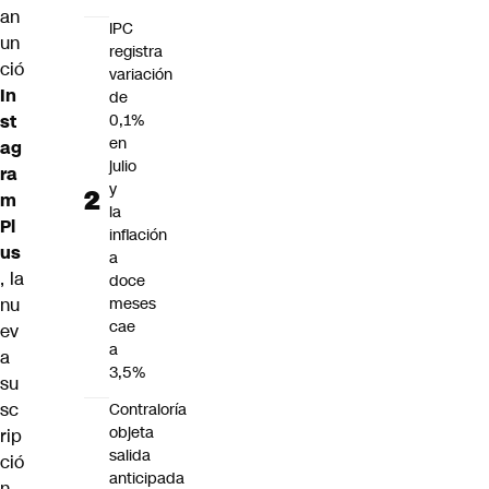
an
IPC
un
registra
ció
variación
In
de
st
0,1%
en
ag
julio
ra
y
m
la
Pl
inflación
us
a
, la
doce
nu
meses
cae
ev
a
a
3,5%
su
sc
Contraloría
objeta
rip
salida
ció
anticipada
n