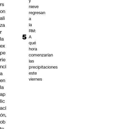
y
rs
nieve
on
regresan
ali
a
za
la
RM:
r
A
la
qué
ex
hora
pe
comenzarían
rie
las
nci
precipitaciones
a
este
viernes
en
la
ap
lic
aci
ón,
ob
te