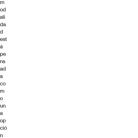
m
od
ali
da
d
est
á
pe
ns
ad
a
co
m
o
un
a
op
ció
n