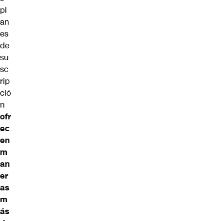
pl
an
es
de
su
sc
rip
ció
n
ofr
ec
en
m
an
er
as
m
ás