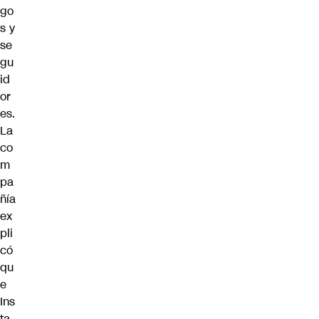
go
s y
se
gu
id
or
es.
La
co
m
pa
ñía
ex
pli
có
qu
e
Ins
ta