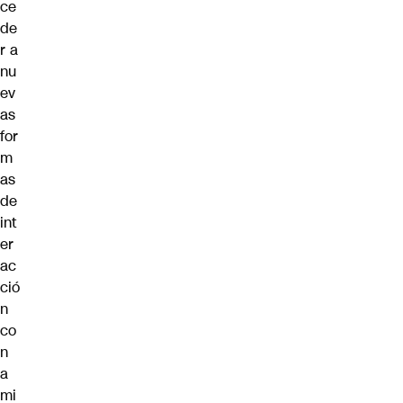
ce
de
r a
nu
ev
as
for
m
as
de
int
er
ac
ció
n
co
n
a
mi