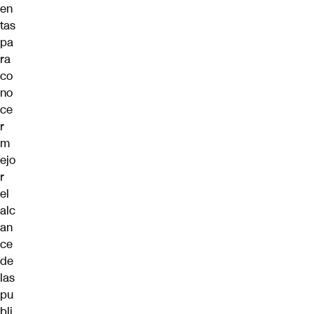
en
tas
pa
ra
co
no
ce
r
m
ejo
r
el
alc
an
ce
de
las
pu
bli