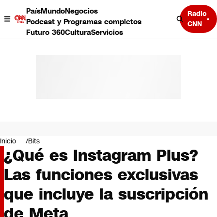
País
Mundo
Negocios
Radio
Podcast y Programas completos
CNN
Futuro 360
Cultura
Servicios
País
Mundo
Negocios
Inicio
Bits
¿Qué es Instagram Plus?
Deportes
Programas completos
Las funciones exclusivas
Cultura
Servicios
que incluye la suscripción
Bits
CNN Data
de Meta
CNN tiempo