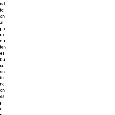
ad
ici
on
al
pa
ra
qu
ien
es
bu
sc
an
fu
nci
on
es
pr
e
mi