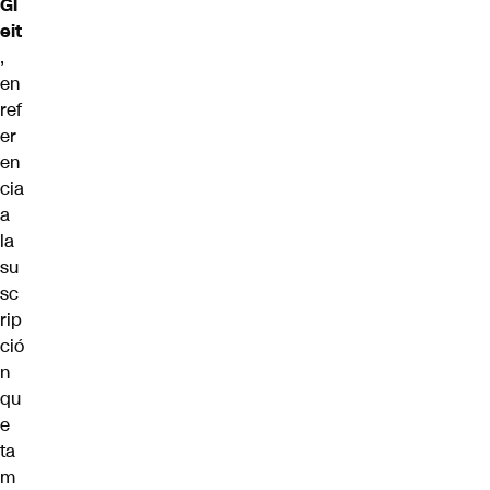
Gl
eit
,
en
ref
er
en
cia
a
la
su
sc
rip
ció
n
qu
e
ta
m