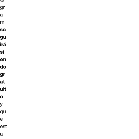
gr
a
m
se
gu
irá
si
en
do
gr
at
uit
o
y
qu
e
est
a