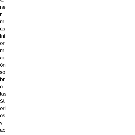
ne
r
m
ás
inf
or
m
aci
ón
so
br
e
las
St
ori
es
y
ac