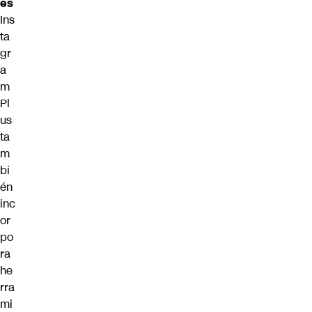
es
Ins
ta
gr
a
m
Pl
us
ta
m
bi
én
inc
or
po
ra
he
rra
mi