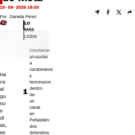
Futuro 360
15- 06- 2026 19:00
Opinión
Por
Daniela Pérez
LO
MÁS
LEÍDO
Intentaron
atropellar
a
carabineros
Ha
y
ce
terminaron
dentro
al
de
gu
un
no
canal
s
en
dí
Peñalolén:
as,
dos
se
detenidos