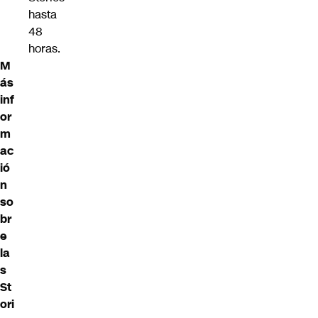
hasta
48
horas.
M
ás
inf
or
m
ac
ió
n
so
br
e
la
s
St
ori