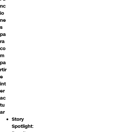
nc
io
ne
s
pa
ra
co
m
pa
rtir
e
int
er
ac
tu
ar
Story
Spotlight
: