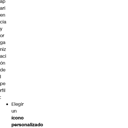
ap
ari
en
cia
y
or
ga
niz
aci
ón
de
l
pe
rfil
:
Elegir
un
ícono
personalizado