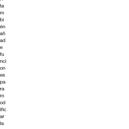
ta
m
bi
én
añ
ad
e
fu
nci
on
es
pa
ra
m
od
ific
ar
la