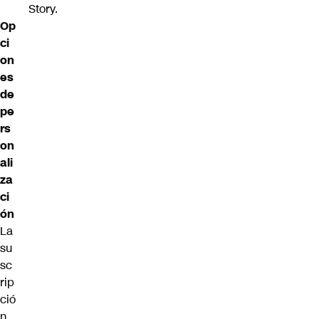
Story.
Op
ci
on
es
de
pe
rs
on
ali
za
ci
ón
La
su
sc
rip
ció
n