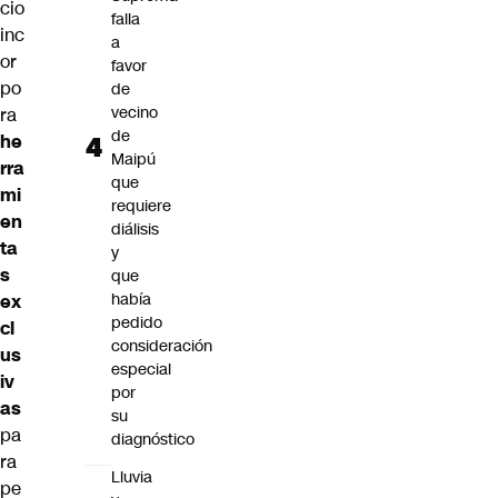
cio
falla
inc
a
or
favor
po
de
vecino
ra
de
he
Maipú
rra
que
mi
requiere
en
diálisis
ta
y
s
que
había
ex
pedido
cl
consideración
us
especial
iv
por
as
su
pa
diagnóstico
ra
Lluvia
pe