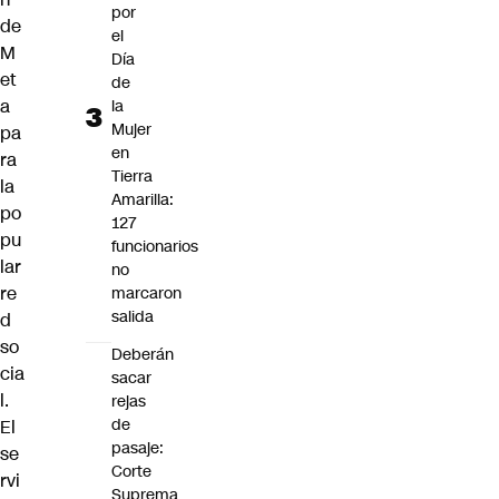
por
de
el
M
Día
et
de
a
la
Mujer
pa
en
ra
Tierra
la
Amarilla:
po
127
pu
funcionarios
lar
no
re
marcaron
salida
d
so
Deberán
cia
sacar
l.
rejas
de
El
pasaje:
se
Corte
rvi
Suprema