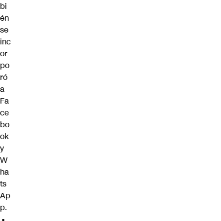
bi
én
se
inc
or
po
ró
a
Fa
ce
bo
ok
y
W
ha
ts
Ap
p
.