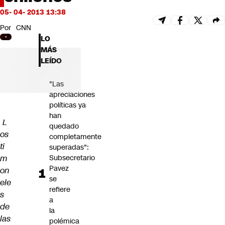
Futuro 360
05- 04- 2013 13:38
Opinión
Por
CNN
LO
MÁS
LEÍDO
"Las
apreciaciones
políticas ya
han
L
quedado
os
completamente
ti
superadas":
m
Subsecretario
Pavez
on
se
ele
refiere
s
a
de
la
las
polémica