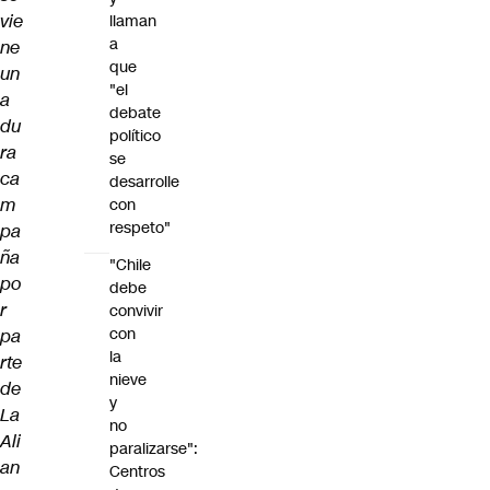
vie
llaman
a
ne
que
un
"el
a
debate
du
político
ra
se
ca
desarrolle
m
con
respeto"
pa
ña
"Chile
po
debe
r
convivir
con
pa
la
rte
nieve
de
y
La
no
Ali
paralizarse":
an
Centros