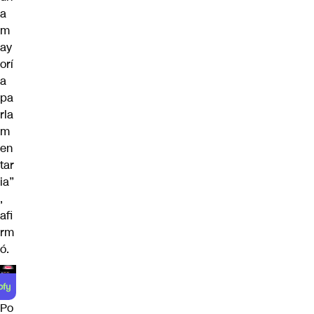
a
m
ay
orí
a
pa
rla
m
en
tar
ia”
,
afi
rm
ó.
Po