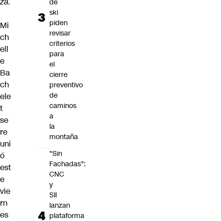
za.
de
ski
piden
Mi
revisar
ch
criterios
ell
para
e
el
Ba
cierre
ch
preventivo
de
ele
caminos
t
a
se
la
re
montaña
uni
"Sin
ó
Fachadas":
est
CNC
e
y
vie
SII
rn
lanzan
es
plataforma