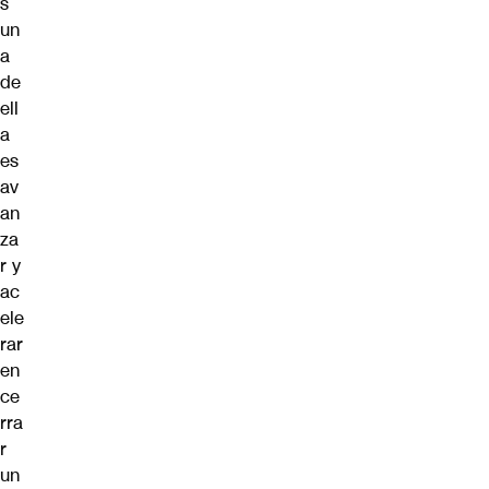
s
un
a
de
ell
a
es
av
an
za
r y
ac
ele
rar
en
ce
rra
r
un