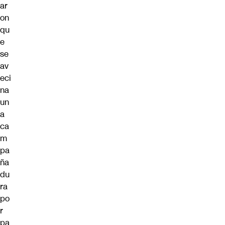
ar
on
qu
e
se
av
eci
na
un
a
ca
m
pa
ña
du
ra
po
r
pa