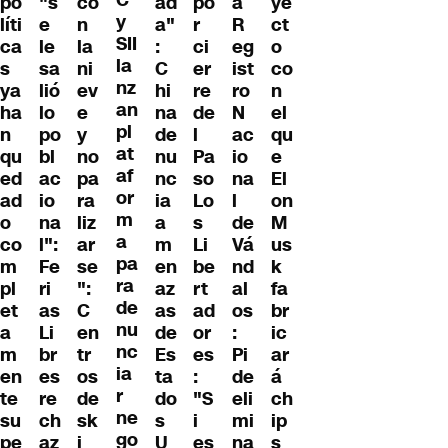
C
po
"s
co
ad
po
a
ye
y
líti
e
n
a"
r
R
ct
SII
ca
le
la
:
ci
eg
o
la
s
sa
ni
C
er
ist
co
nz
ya
lió
ev
hi
re
ro
n
an
ha
lo
e
na
de
N
el
pl
n
po
y
de
l
ac
qu
at
qu
bl
no
nu
Pa
io
e
af
ed
ac
pa
nc
so
na
El
or
ad
io
ra
ia
Lo
l
on
m
o
na
liz
a
s
de
M
a
co
l":
ar
m
Li
Vá
us
pa
m
Fe
se
en
be
nd
k
ra
pl
ri
":
az
rt
al
fa
de
et
as
C
as
ad
os
br
nu
a
Li
en
de
or
:
ic
nc
m
br
tr
Es
es
Pi
ar
ia
en
es
os
ta
:
de
á
r
te
re
de
do
"S
eli
ch
ne
su
ch
sk
s
i
mi
ip
go
pe
az
i
U
es
na
s