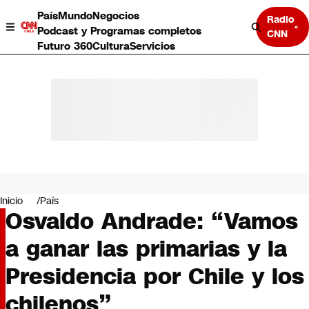
País
Mundo
Negocios
Radio
Podcast y Programas completos
CNN
Futuro 360
Cultura
Servicios
País
Mundo
Negocios
Inicio
País
Osvaldo Andrade: “Vamos
Deportes
Programas completos
a ganar las primarias y la
Cultura
Servicios
Presidencia por Chile y los
Bits
CNN Data
chilenos”
CNN tiempo