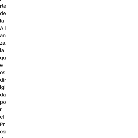
rte
de
la
Ali
an
za,
la
qu
e
es
dir
igi
da
po
r
el
Pr
esi