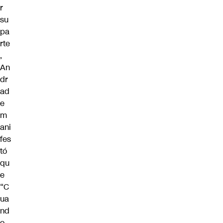
r
su
pa
rte
,
An
dr
ad
e
m
ani
fes
tó
qu
e
“C
ua
nd
o