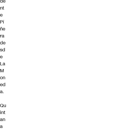
de
nt
e
Pí
ñe
ra
de
sd
e
La
M
on
ed
a.
Qu
int
an
a