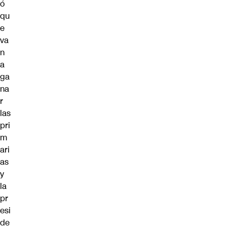
ó
qu
e
va
n
a
ga
na
r
las
pri
m
ari
as
y
la
pr
esi
de