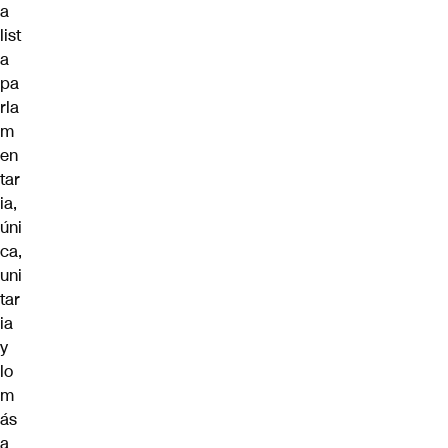
a
list
a
pa
rla
m
en
tar
ia,
úni
ca,
uni
tar
ia
y
lo
m
ás
a