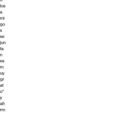
los
a
mi
go
s
se
jun
ta
n
es
m
uy
gr
at
o”
y
afi
rm