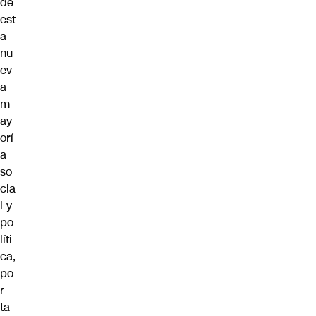
de
est
a
nu
ev
a
m
ay
orí
a
so
cia
l y
po
líti
ca,
po
r
ta