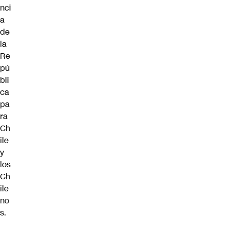
nci
a
de
la
Re
pú
bli
ca
pa
ra
Ch
ile
y
los
Ch
ile
no
s.