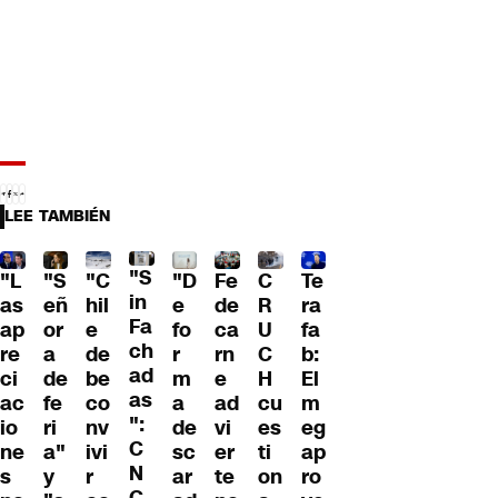
LEE TAMBIÉN
"S
"L
"S
"C
"D
Fe
C
Te
in
as
eñ
hil
e
de
R
ra
Fa
ap
or
e
fo
ca
U
fa
ch
re
a
de
r
rn
C
b:
ad
ci
de
be
m
e
H
El
as
ac
fe
co
a
ad
cu
m
":
io
ri
nv
de
vi
es
eg
C
ne
a"
ivi
sc
er
ti
ap
N
s
y
r
ar
te
on
ro