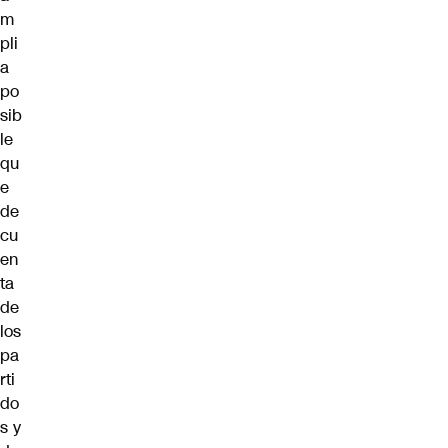
m
pli
a
po
sib
le
qu
e
de
cu
en
ta
de
los
pa
rti
do
s y