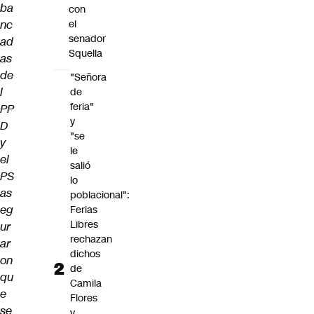
ba
con
nc
el
senador
ad
Squella
as
de
"Señora
l
de
feria"
PP
y
D
"se
y
le
el
salió
PS
lo
as
poblacional":
eg
Ferias
Libres
ur
rechazan
ar
dichos
on
de
qu
Camila
e
Flores
se
y