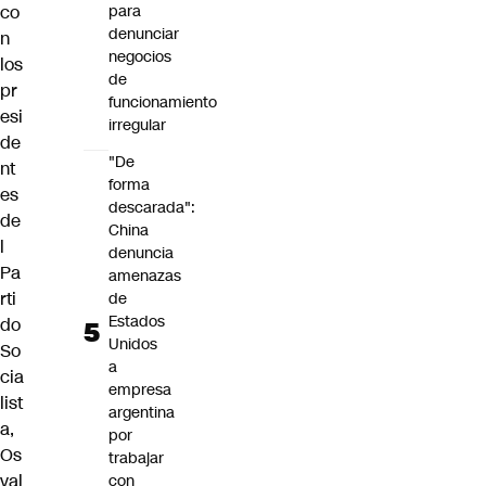
co
para
denunciar
n
negocios
los
de
pr
funcionamiento
esi
irregular
de
"De
nt
forma
es
descarada":
de
China
l
denuncia
Pa
amenazas
rti
de
Estados
do
Unidos
So
a
cia
empresa
list
argentina
a,
por
Os
trabajar
val
con