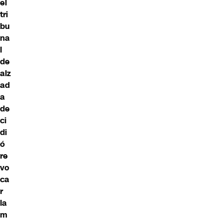
el
tri
bu
na
l
de
alz
ad
a
de
ci
di
ó
re
vo
ca
r
la
m