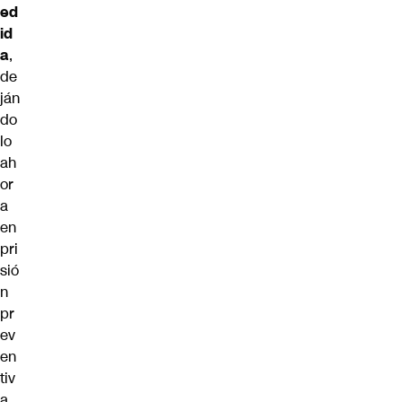
ed
id
a
,
de
ján
do
lo
ah
or
a
en
pri
sió
n
pr
ev
en
tiv
a,