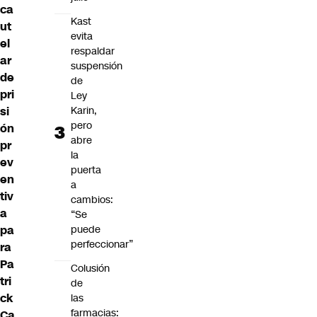
ca
Kast
ut
evita
el
respaldar
ar
suspensión
de
de
pri
Ley
Karin,
si
pero
ón
abre
pr
la
ev
puerta
en
a
tiv
cambios:
a
“Se
puede
pa
perfeccionar”
ra
Pa
Colusión
tri
de
ck
las
farmacias:
Ca