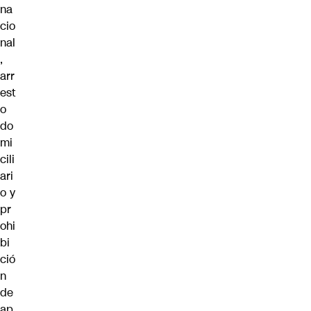
na
cio
nal
,
arr
est
o
do
mi
cili
ari
o y
pr
ohi
bi
ció
n
de
ap