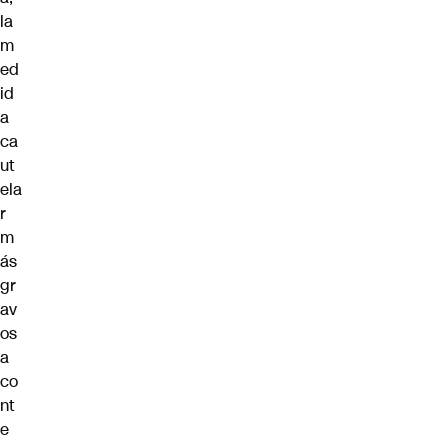
la
m
ed
id
a
ca
ut
ela
r
m
ás
gr
av
os
a
co
nt
e