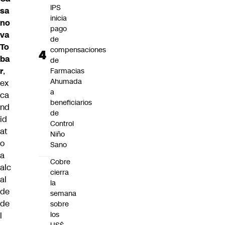
IPS
sa
inicia
no
pago
va
de
To
compensaciones
ba
de
r
,
Farmacias
Ahumada
ex
a
ca
beneficiarios
nd
de
id
Control
at
Niño
o
Sano
a
Cobre
alc
cierra
al
la
de
semana
de
sobre
los
l