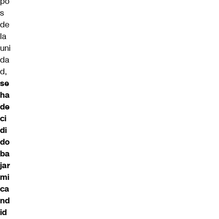
po
s
de
la
uni
da
d,
se
ha
de
ci
di
do
ba
jar
mi
ca
nd
id