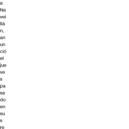
a
Na
vei
llá
n,
an
un
ció
el
jue
ve
s
pa
sa
do
en
su
s
re