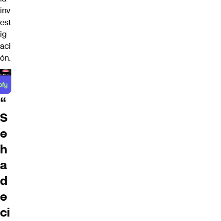
inv
est
ig
aci
ón.
“
S
e
h
a
d
e
ci