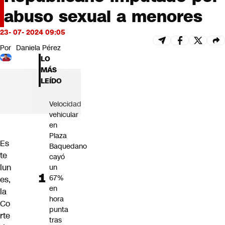
Futuro 360
abuso sexual a menores
Opinión
23- 07- 2024 09:05
Por
Daniela Pérez
LO
MÁS
LEÍDO
Velocidad
vehicular
en
Plaza
Es
Baquedano
te
cayó
lun
un
67%
es,
en
la
hora
Co
punta
rte
tras