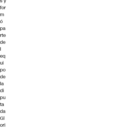
s
y
for
m
ó
pa
rte
de
l
eq
ui
po
de
la
di
pu
ta
da
Gl
ori