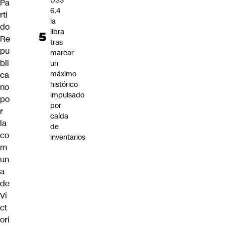
US$
Pa
6,4
rti
la
do
libra
Re
tras
pu
marcar
bli
un
máximo
ca
histórico
no
impulsado
po
por
r
caída
la
de
co
inventarios
m
un
a
de
Vi
ct
ori