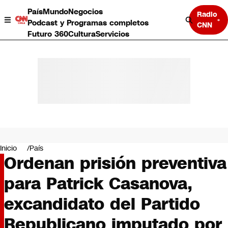
País
Mundo
Negocios
Radio
Podcast y Programas completos
CNN
Futuro 360
Cultura
Servicios
País
Mundo
Negocios
Inicio
País
Ordenan prisión preventiva
Deportes
Programas completos
para Patrick Casanova,
Cultura
Servicios
excandidato del Partido
Bits
CNN Data
Republicano imputado por
CNN tiempo