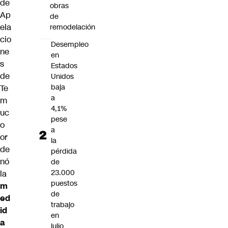
de
obras
Ap
de
ela
remodelación
cio
Desempleo
ne
en
s
Estados
de
Unidos
baja
Te
a
m
4,1%
uc
pese
o
a
or
la
de
pérdida
nó
de
23.000
la
puestos
m
de
ed
trabajo
id
en
a
julio