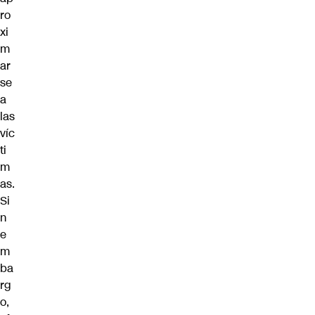
ro
xi
m
ar
se
a
las
víc
ti
m
as.
Si
n
e
m
ba
rg
o,