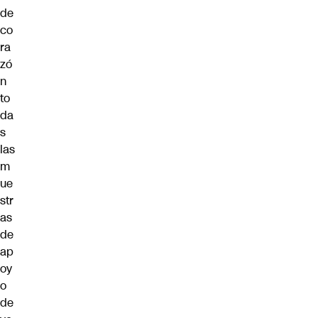
de
co
ra
zó
n
to
da
s
las
m
ue
str
as
de
ap
oy
o
de