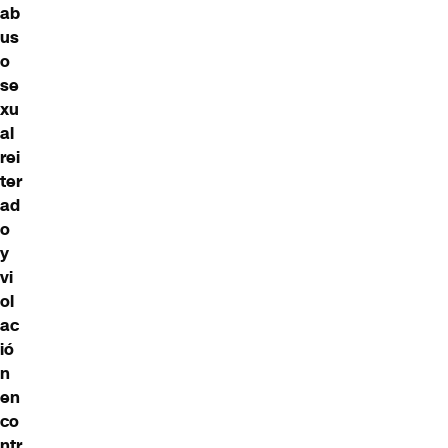
ab
us
o
se
xu
al
rei
ter
ad
o
y
vi
ol
ac
ió
n
en
co
ntr