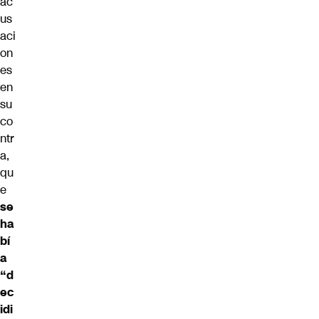
ac
us
aci
on
es
en
su
co
ntr
a,
qu
e
se
ha
bí
a
“d
ec
idi