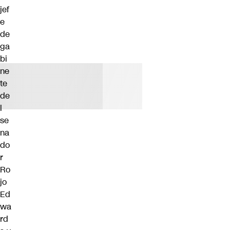
jef
e
de
ga
bi
ne
te
de
l
se
na
do
r
Ro
jo
Ed
wa
rd