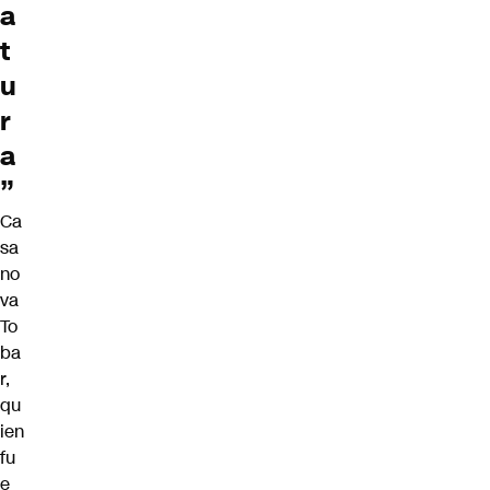
a
t
u
r
a
”
Ca
sa
no
va
To
ba
r,
qu
ien
fu
e