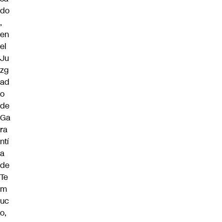
do
,
en
el
Ju
zg
ad
o
de
Ga
ra
ntí
a
de
Te
m
uc
o,