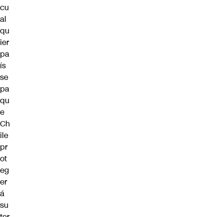
cu
al
qu
ier
pa
ís
se
pa
qu
e
Ch
ile
pr
ot
eg
er
á
su
ter