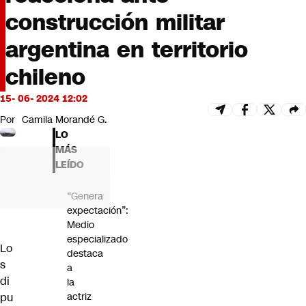
Futuro 360
construcción militar
Opinión
argentina en territorio
chileno
15- 06- 2024 12:02
Por
Camila Morandé G.
LO
MÁS
LEÍDO
“Genera
expectación”:
Medio
especializado
Lo
destaca
s
a
di
la
pu
actriz