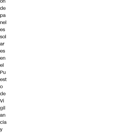
ón
de
pa
nel
es
sol
ar
es
en
el
Pu
est
o
de
Vi
gil
an
cia
y