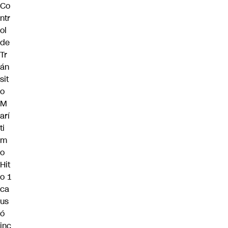
Co
ntr
ol
de
Tr
án
sit
o
M
arí
ti
m
o
Hit
o 1
ca
us
ó
inc