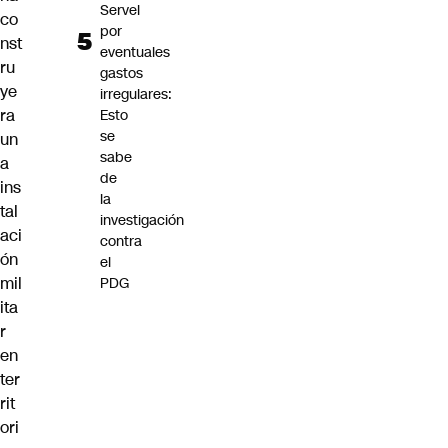
Servel
co
por
nst
eventuales
ru
gastos
ye
irregulares:
ra
Esto
se
un
sabe
a
de
ins
la
tal
investigación
aci
contra
ón
el
mil
PDG
ita
r
en
ter
rit
ori