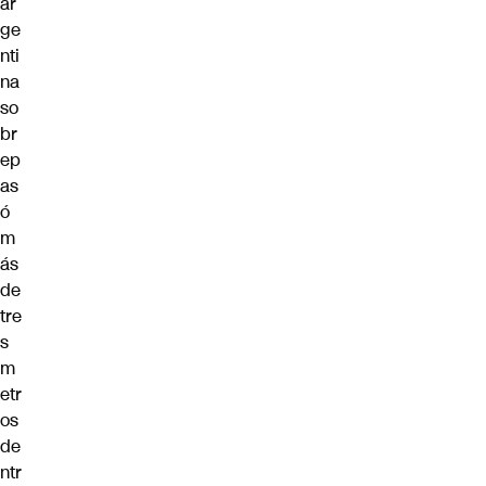
ar
ge
nti
na
so
br
ep
as
ó
m
ás
de
tre
s
m
etr
os
de
ntr