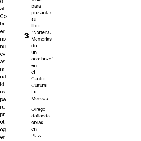
o
para
al
presentar
Go
su
bi
libro
er
“Norteña.
no
Memorias
de
nu
un
ev
comienzo”
as
en
m
el
ed
Centro
id
Cultural
as
La
Moneda
pa
ra
Orrego
pr
defiende
ot
obras
eg
en
Plaza
er