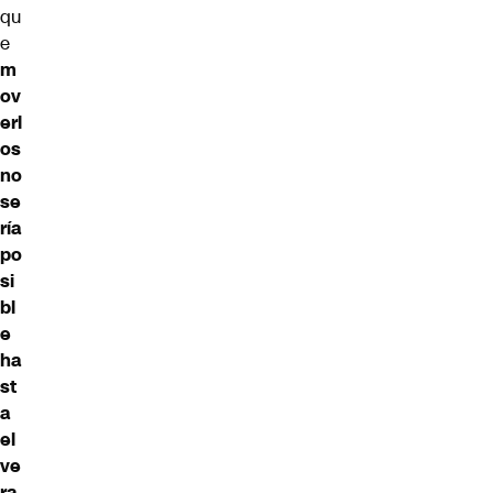
qu
e
m
ov
erl
os
no
se
ría
po
si
bl
e
ha
st
a
el
ve
ra