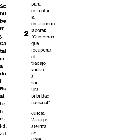
para
Sc
enfrentar
hu
la
be
emergencia
rt
laboral:
y
“Queremos
Ca
que
recuperar
tal
el
in
trabajo
a
vuelva
de
a
l
ser
Re
una
al
prioridad
nacional”
ha
n
Julieta
sol
Venegas
icit
aterriza
en
ad
Chile