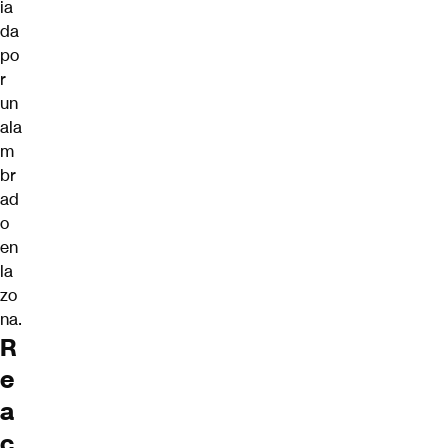
ia
da
po
r
un
ala
m
br
ad
o
en
la
zo
na.
R
e
a
c