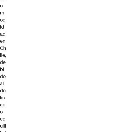
o
m
od
id
ad
en
Ch
ile,
de
bi
do
al
de
lic
ad
o
eq
uili