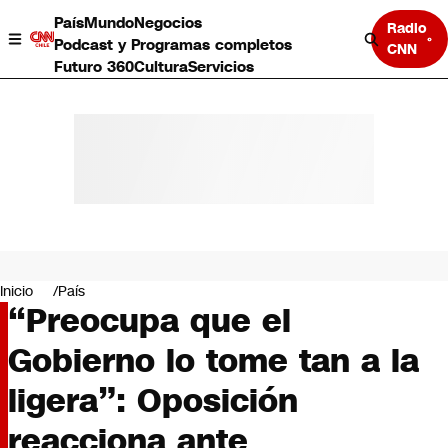
País
Mundo
Negocios
Radio
Podcast y Programas completos
CNN
Futuro 360
Cultura
Servicios
País
Mundo
Negocios
Inicio
País
“Preocupa que el
Deportes
Programas completos
Gobierno lo tome tan a la
Cultura
Servicios
ligera”: Oposición
Bits
CNN Data
reacciona ante
CNN tiempo