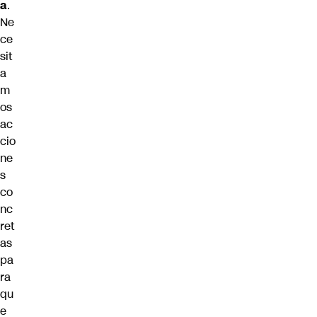
a
.
Ne
ce
sit
a
m
os
ac
cio
ne
s
co
nc
ret
as
pa
ra
qu
e