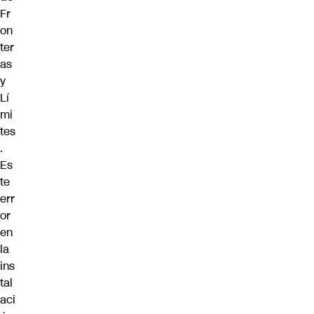
Fr
on
ter
as
y
Lí
mi
tes
.
Es
te
err
or
en
la
ins
tal
aci