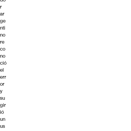
r
ar
ge
nti
no
re
co
no
ció
el
err
or
y
su
gir
ió
un
us