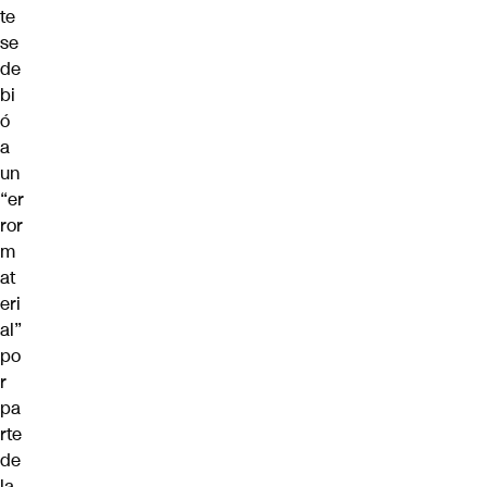
te
se
de
bi
ó
a
un
“er
ror
m
at
eri
al”
po
r
pa
rte
de
la