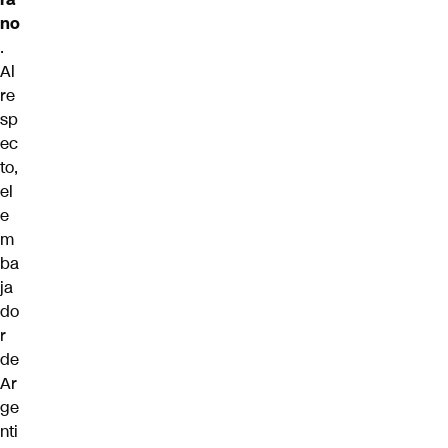
no
.
Al
re
sp
ec
to,
el
e
m
ba
ja
do
r
de
Ar
ge
nti