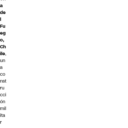
a
de
l
Fu
eg
o,
Ch
ile
,
un
a
co
nst
ru
cci
ón
mil
ita
r