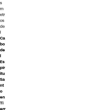
s
m
etr
os
de
l
Ca
bo
de
l
Es
pír
itu
Sa
nt
o
en
Ti
err