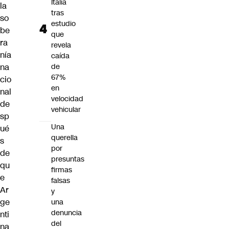
Italia
la
tras
so
estudio
be
que
ra
revela
nía
caída
na
de
67%
cio
en
nal
velocidad
de
vehicular
sp
Una
ué
querella
s
por
de
presuntas
qu
firmas
e
falsas
Ar
y
ge
una
denuncia
nti
del
na