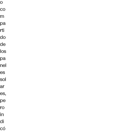
o
co
m
pa
rti
do
de
los
pa
nel
es
sol
ar
es,
pe
ro
in
di
có