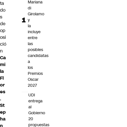
Mariana
ta
di
do
Girolamo
s
y
de
la
op
incluye
osi
entre
ció
las
posibles
n
candidatas
Ca
a
mi
los
la
Premios
Fl
Oscar
or
2027
es
UDI
,
entrega
St
al
ep
Gobierno
ha
20
propuestas
n