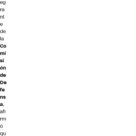
eg
ra
nt
e
de
la
Co
mi
si
ón
de
De
fe
ns
a
,
afi
rm
ó
qu