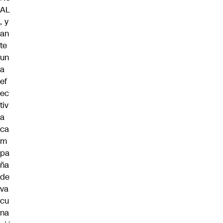
AL
, y
an
te
un
a
ef
ec
tiv
a
ca
m
pa
ña
de
va
cu
na