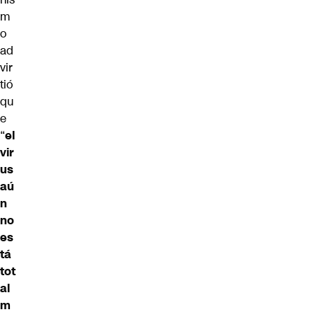
m
o
ad
vir
tió
qu
e
“
el
vir
us
aú
n
no
es
tá
tot
al
m