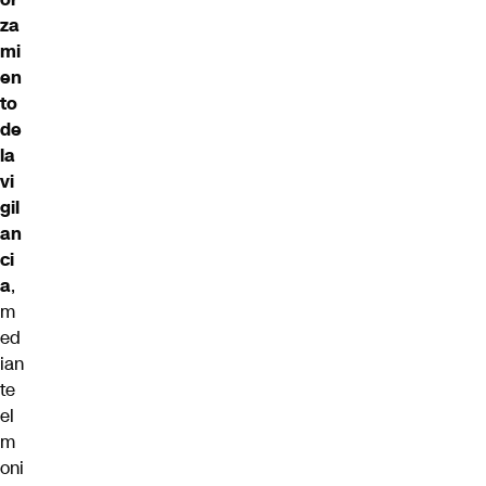
za
mi
en
to
de
la
vi
gil
an
ci
a
,
m
ed
ian
te
el
m
oni