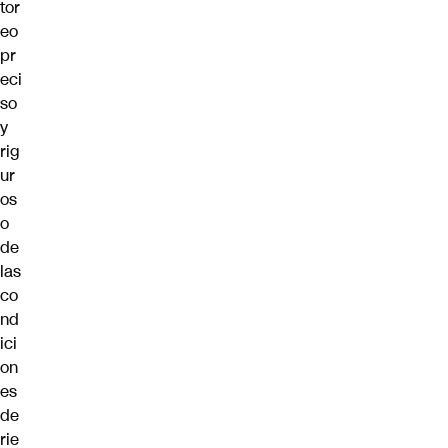
tor
eo
pr
eci
so
y
rig
ur
os
o
de
las
co
nd
ici
on
es
de
rie