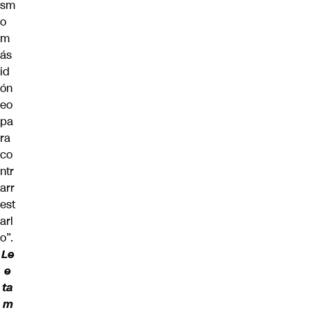
sm
o
m
ás
id
ón
eo
pa
ra
co
ntr
arr
est
arl
o”.
Le
e
ta
m