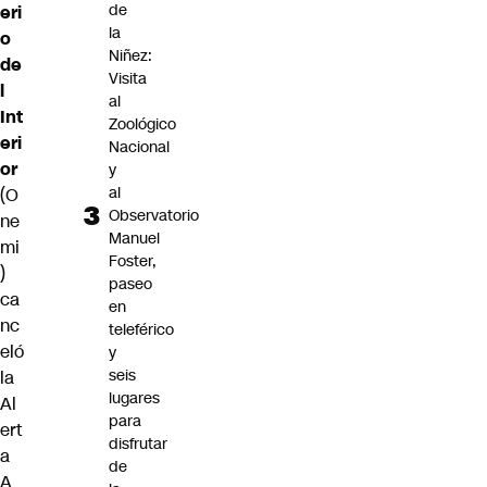
de
eri
la
o
Niñez:
de
Visita
l
al
Int
Zoológico
eri
Nacional
or
y
al
(O
Observatorio
ne
Manuel
mi
Foster,
)
paseo
ca
en
nc
teleférico
eló
y
seis
la
lugares
Al
para
ert
disfrutar
a
de
A