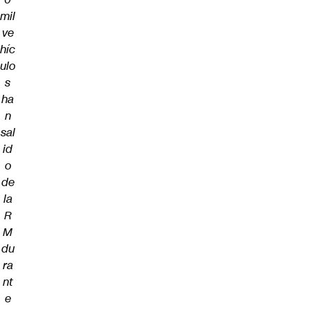
mil
ve
híc
ulo
s
ha
n
sal
id
o
de
la
R
M
du
ra
nt
e