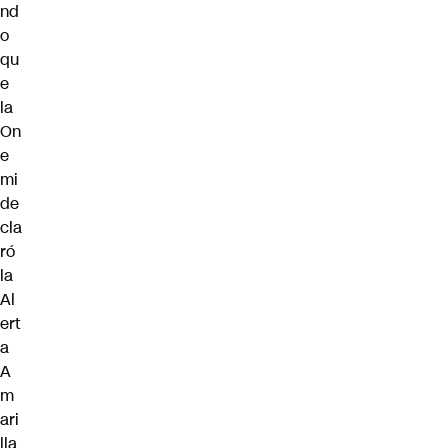
nd
o
qu
e
la
On
e
mi
de
cla
ró
la
Al
ert
a
A
m
ari
lla