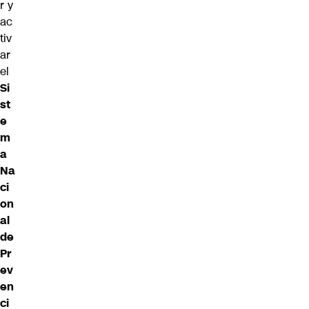
r y
ac
tiv
ar
el
Si
st
e
m
a
Na
ci
on
al
de
Pr
ev
en
ci