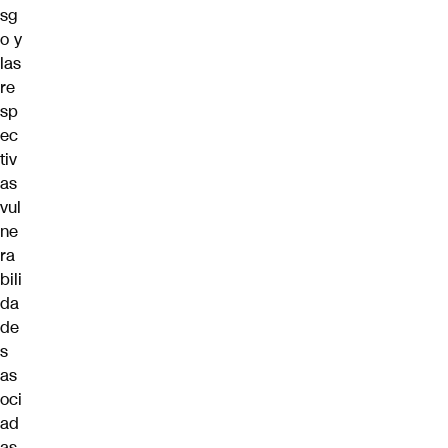
sg
o y
las
re
sp
ec
tiv
as
vul
ne
ra
bili
da
de
s
as
oci
ad
as