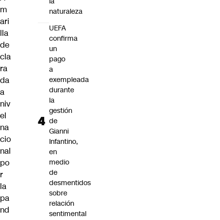
la
m
naturaleza
ari
UEFA
lla
confirma
de
un
cla
pago
ra
a
da
exempleada
durante
a
la
niv
gestión
el
de
na
Gianni
cio
Infantino,
nal
en
po
medio
de
r
desmentidos
la
sobre
pa
relación
nd
sentimental