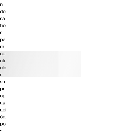
n
de
sa
fío
s
pa
ra
co
ntr
ola
r
su
pr
op
ag
aci
ón,
po
r