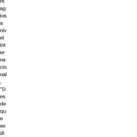
nt
ag
ios
a
niv
el
int
er
na
cio
nal
.
“D
es
de
qu
e
se
di