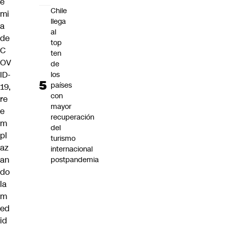
e
Chile
mi
llega
a
al
de
top
C
ten
OV
de
ID-
los
países
19,
con
re
mayor
e
recuperación
m
del
pl
turismo
az
internacional
an
postpandemia
do
la
m
ed
id