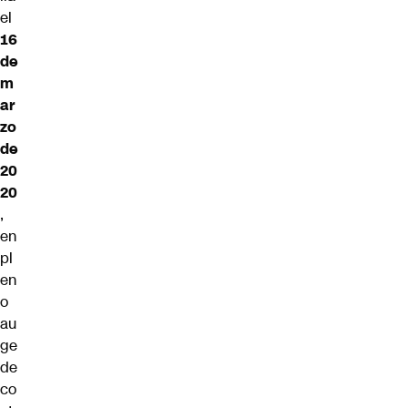
el
16
de
m
ar
zo
de
20
20
,
en
pl
en
o
au
ge
de
co