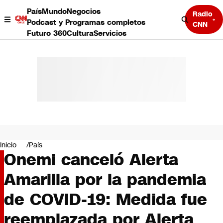
País
Mundo
Negocios
Radio
Podcast y Programas completos
CNN
Futuro 360
Cultura
Servicios
País
Mundo
Negocios
Inicio
País
Onemi canceló Alerta
Deportes
Programas completos
Amarilla por la pandemia
Cultura
Servicios
de COVID-19: Medida fue
Bits
CNN Data
reemplazada por Alerta
CNN tiempo