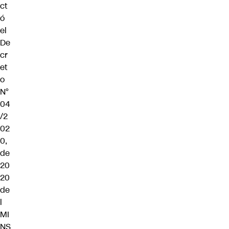
ct
ó
el
De
cr
et
o
N°
04
/2
02
0,
de
20
20
de
l
MI
NS