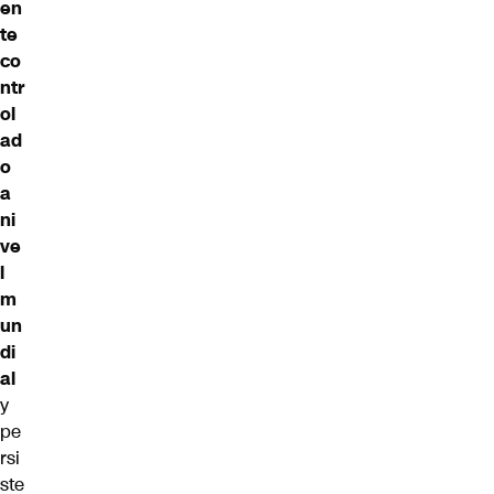
en
te
co
ntr
ol
ad
o
a
ni
ve
l
m
un
di
al
y
pe
rsi
ste