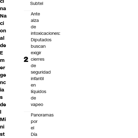
ci
Subtel
na
Ante
Na
alza
ci
de
on
intoxicaciones:
al
Diputados
de
buscan
E
exigir
cierres
m
de
er
seguridad
ge
infantil
nc
en
ia
líquidos
s
de
de
vapeo
l
Panoramas
Mi
por
ni
el
st
Día