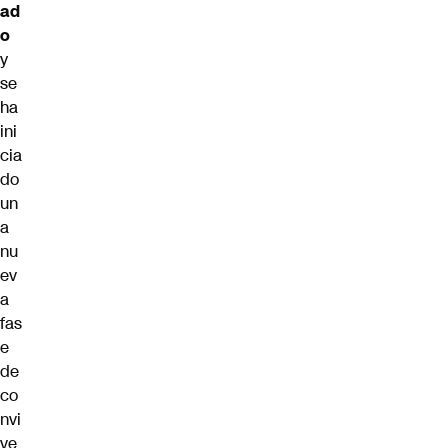
ad
o
y
se
ha
ini
cia
do
un
a
nu
ev
a
fas
e
de
co
nvi
ve