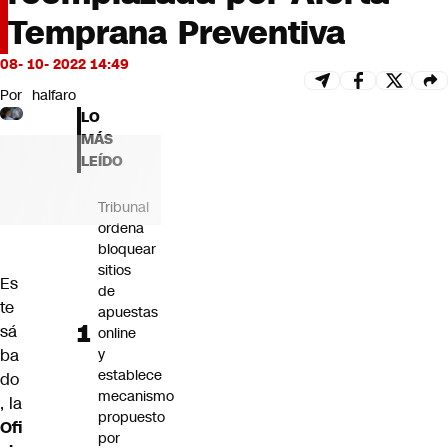
Futuro 360
Temprana Preventiva
Opinión
08- 10- 2022 14:49
Por
halfaro
LO
MÁS
LEÍDO
Tribunal
ordena
bloquear
sitios
Es
de
te
apuestas
sá
online
ba
y
establece
do
mecanismo
, la
propuesto
Ofi
por