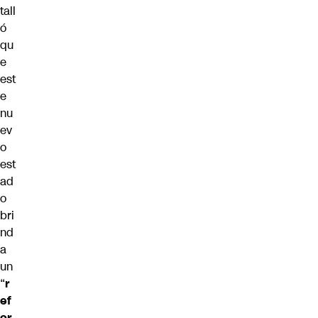
tall
ó
qu
e
est
e
nu
ev
o
est
ad
o
bri
nd
a
un
“
r
ef
or