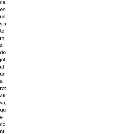
ca
en
un
sis
te
m
a
de
jef
at
ur
a
rot
ati
va,
qu
e
co
nt