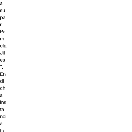
a
su
pa
r
Pa
m
ela
Jil
es
”.
En
di
ch
a
ins
ta
nci
a
fu