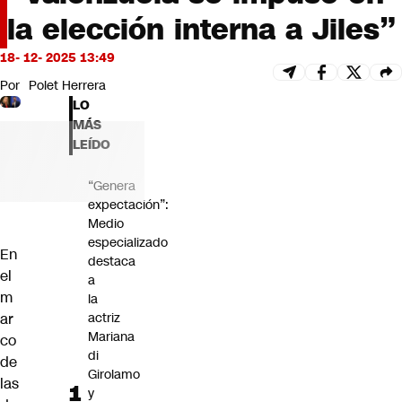
Futuro 360
la elección interna a Jiles”
Opinión
18- 12- 2025 13:49
Por
Polet Herrera
LO
MÁS
LEÍDO
“Genera
expectación”:
Medio
especializado
En
destaca
el
a
m
la
ar
actriz
Mariana
co
di
de
Girolamo
las
y