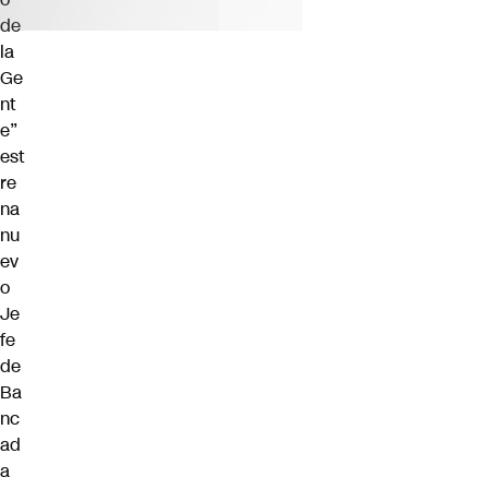
de
la
Ge
nt
e”
est
re
na
nu
ev
o
Je
fe
de
Ba
nc
ad
a