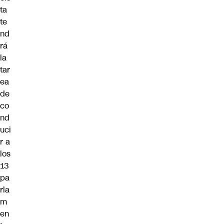
ta
te
nd
rá
la
tar
ea
de
co
nd
uci
r a
los
13
pa
rla
m
en