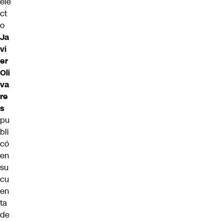
ele
ct
o
Ja
vi
er
Oli
va
re
s
pu
bli
có
en
su
cu
en
ta
de