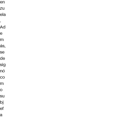
en
zu
ela
.
Ad
e
m
ás,
se
de
sig
nó
co
m
o
su
bj
ef
a