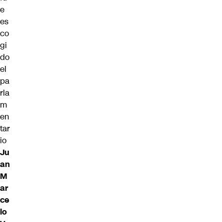
e
es
co
gi
do
el
pa
rla
m
en
tar
io
Ju
an
M
ar
ce
lo