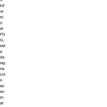
inf
or
m
ó
el
PD
G,
est
a
de
sig
na
ció
n
se
en
m
ar