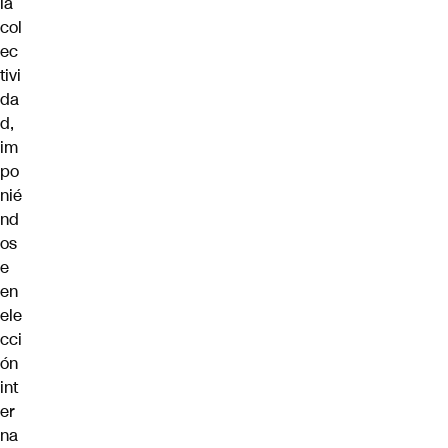
la
col
ec
tivi
da
d,
im
po
nié
nd
os
e
en
ele
cci
ón
int
er
na