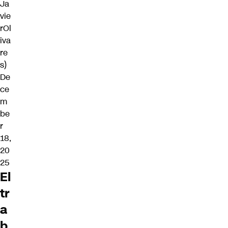
Ja
vie
rOl
iva
re
s)
De
ce
m
be
r
18,
20
25
El
tr
a
b