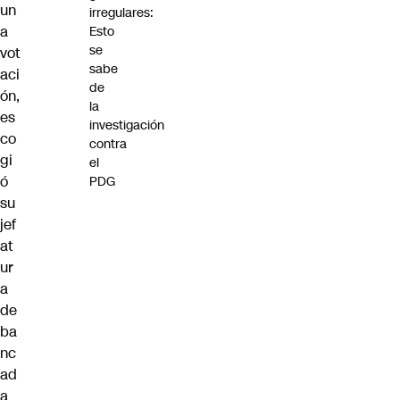
un
irregulares:
a
Esto
se
vot
sabe
aci
de
ón,
la
es
investigación
co
contra
gi
el
ó
PDG
su
jef
at
ur
a
de
ba
nc
ad
a