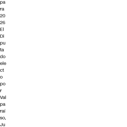
pa
ra
20
26
El
Di
pu
ta
do
ele
ct
o
po
r
Val
pa
raí
so,
Ju