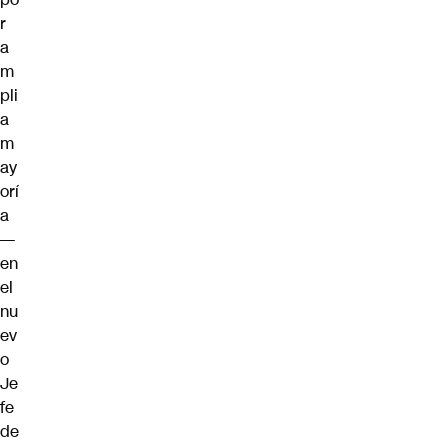
r
a
m
pli
a
m
ay
orí
a
—
en
el
nu
ev
o
Je
fe
de