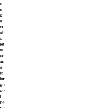
e
m
pl
a
cu
atr
o
jef
at
ur
as
a
lo
lar
go
de
l
pe
río