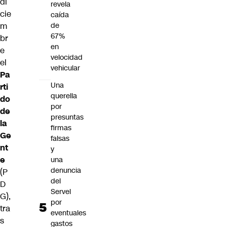
di
revela
cie
caída
m
de
67%
br
en
e
velocidad
el
vehicular
Pa
Una
rti
querella
do
por
de
presuntas
la
firmas
Ge
falsas
nt
y
e
una
denuncia
(P
del
D
Servel
G),
por
tra
eventuales
s
gastos