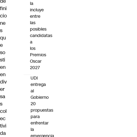
de
la
fini
incluye
cio
entre
ne
las
posibles
s
candidatas
qu
a
e
los
so
Premios
sti
Oscar
en
2027
en
UDI
div
entrega
er
al
sa
Gobierno
s
20
propuestas
col
para
ec
enfrentar
tivi
la
da
emergencia