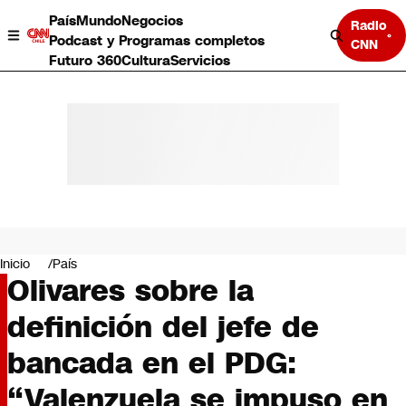
País
Mundo
Negocios
Radio
Podcast y Programas completos
CNN
Futuro 360
Cultura
Servicios
País
Mundo
Negocios
Inicio
País
Olivares sobre la
Deportes
Programas completos
definición del jefe de
Cultura
Servicios
bancada en el PDG:
Bits
CNN Data
“Valenzuela se impuso en
CNN tiempo