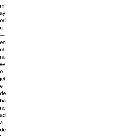
m
ay
orí
a
—
en
el
nu
ev
o
jef
e
de
ba
nc
ad
a
de