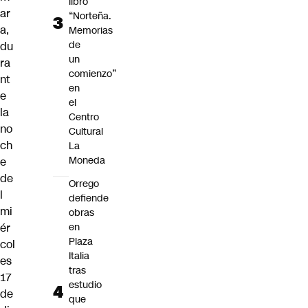
libro
ar
“Norteña.
a,
Memorias
de
du
un
ra
comienzo”
nt
en
e
el
la
Centro
no
Cultural
ch
La
Moneda
e
de
Orrego
l
defiende
mi
obras
ér
en
Plaza
col
Italia
es
tras
17
estudio
de
que