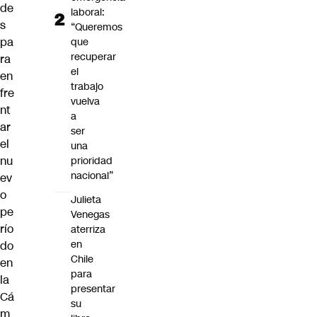
de
laboral:
s
“Queremos
pa
que
recuperar
ra
el
en
trabajo
fre
vuelva
nt
a
ar
ser
el
una
nu
prioridad
nacional”
ev
o
Julieta
pe
Venegas
río
aterriza
en
do
Chile
en
para
la
presentar
Cá
su
m