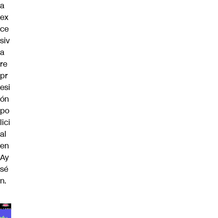
a
ex
ce
siv
a
re
pr
esi
ón
po
lici
al
en
Ay
sé
n.