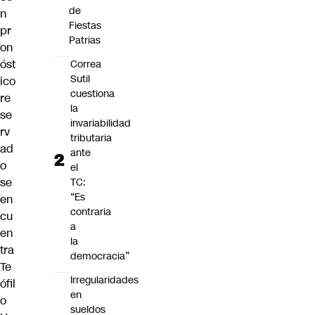
de
n
Fiestas
pr
Patrias
on
óst
Correa
Sutil
ico
cuestiona
re
la
se
invariabilidad
rv
tributaria
ad
ante
o
el
se
TC:
“Es
en
contraria
cu
a
en
la
tra
democracia”
Te
Irregularidades
ófil
en
o
sueldos