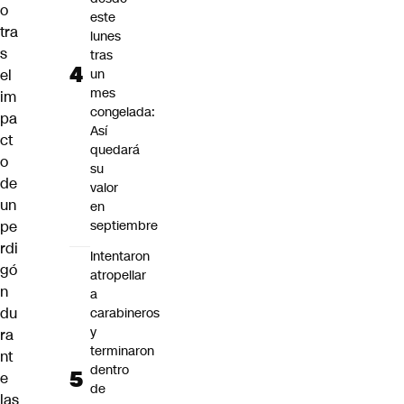
o
este
tra
lunes
s
tras
el
un
mes
im
congelada:
pa
Así
ct
quedará
o
su
de
valor
un
en
pe
septiembre
rdi
Intentaron
gó
atropellar
n
a
du
carabineros
y
ra
terminaron
nt
dentro
e
de
las