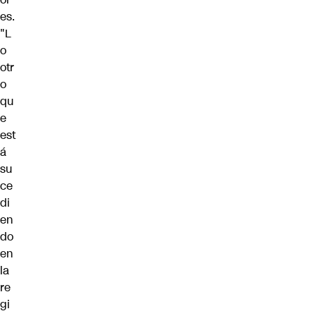
es.
"L
o
otr
o
qu
e
est
á
su
ce
di
en
do
en
la
re
gi