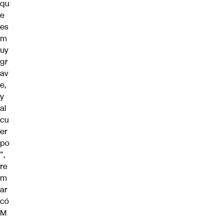
qu
e
es
m
uy
gr
av
e,
y
al
cu
er
po
",
re
m
ar
có
M