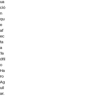
ua
ció
n
qu
e
af
ec
ta
a
Te
ófil
o
Ha
ro
Ag
uil
ar.