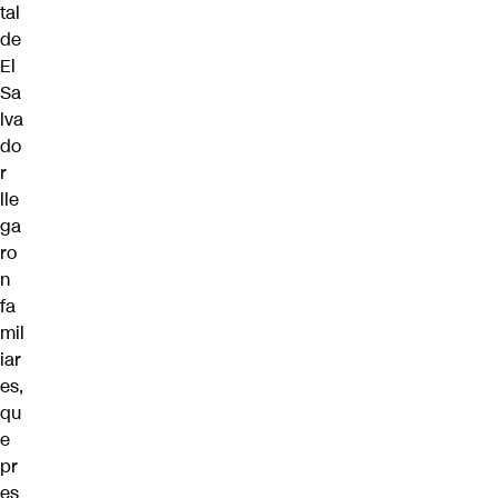
tal
de
El
Sa
lva
do
r
lle
ga
ro
n
fa
mil
iar
es,
qu
e
pr
es