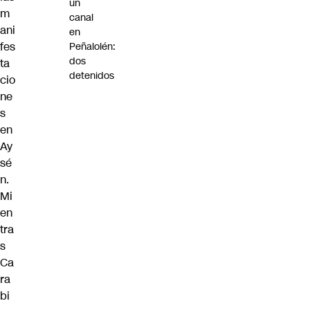
un
m
canal
ani
en
fes
Peñalolén:
dos
ta
detenidos
cio
ne
s
en
Ay
sé
n.
Mi
en
tra
s
Ca
ra
bi