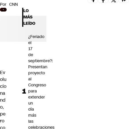
Por
CNN
Futuro 360
LO
Opinión
MÁS
LEÍDO
¿Feriado
el
17
de
septiembre?:
Presentan
Ev
proyecto
olu
al
Congreso
cio
para
na
extender
nd
un
o,
día
pe
más
ro
las
co
celebraciones