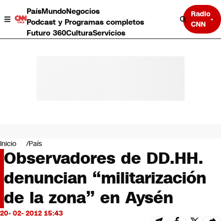
País
Mundo
Negocios
Radio
Podcast y Programas completos
CNN
Futuro 360
Cultura
Servicios
País
Mundo
Negocios
Inicio
País
Observadores de DD.HH.
Deportes
Programas completos
denuncian “militarización
Cultura
Servicios
de la zona” en Aysén
Bits
CNN Data
20- 02- 2012 15:43
CNN tiempo