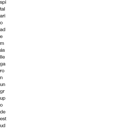
spi
tal
ari
o
ad
e
m
ás
lle
ga
ro
n
un
gr
up
o
de
est
ud