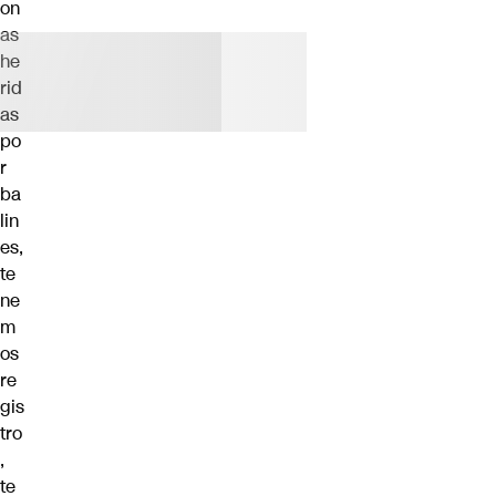
on
as
he
rid
as
po
r
ba
lin
es,
te
ne
m
os
re
gis
tro
,
te