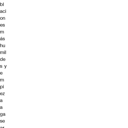
bl
aci
on
es
m
ás
hu
mil
de
s y
e
m
pi
ez
a
a
ga
se
ar