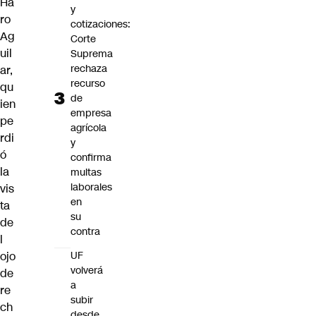
Ha
y
ro
cotizaciones:
Ag
Corte
uil
Suprema
rechaza
ar,
recurso
qu
de
ien
empresa
pe
agrícola
rdi
y
ó
confirma
la
multas
laborales
vis
en
ta
su
de
contra
l
ojo
UF
volverá
de
a
re
subir
ch
desde