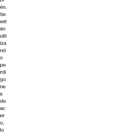
én.
Se
est
án
util
iza
nd
o
pe
rdi
go
ne
s
de
ac
er
o,
lo