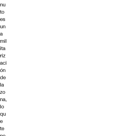
nu
to
es
un
a
mil
ita
riz
aci
ón
de
la
zo
na,
lo
qu
e
te
ne