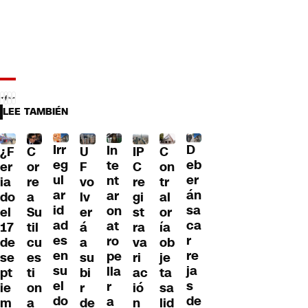
LEE TAMBIÉN
Irr
D
In
¿F
C
U
IP
C
eg
eb
te
er
or
F
C
on
ul
er
nt
ia
re
vo
re
tr
ar
án
ar
do
a
lv
gi
al
id
sa
on
el
Su
er
st
or
ad
ca
at
17
til
á
ra
ía
es
r
ro
de
cu
a
va
ob
en
re
pe
se
es
su
ri
je
su
ja
lla
pt
ti
bi
ac
ta
el
s
r
ie
on
r
ió
sa
do
de
a
m
a
de
n
lid