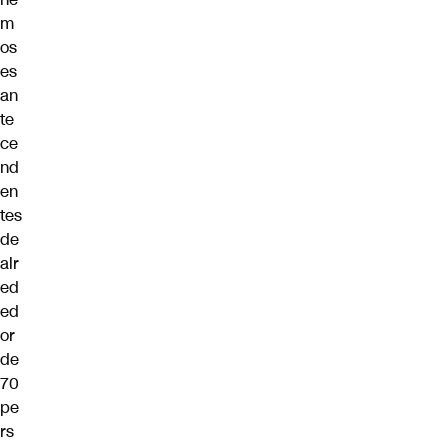
m
os
es
an
te
ce
nd
en
tes
de
alr
ed
ed
or
de
70
pe
rs