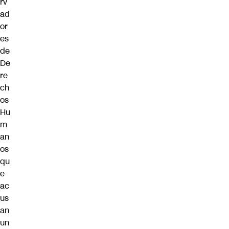
rv
ad
or
es
de
De
re
ch
os
Hu
m
an
os
qu
e
ac
us
an
un