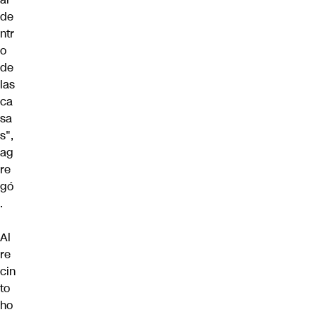
de
ntr
o
de
las
ca
sa
s",
ag
re
gó
.
Al
re
cin
to
ho