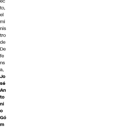
ec
to,
el
mi
nis
tro
de
De
fe
ns
a,
Jo
sé
An
to
ni
o
Gó
m