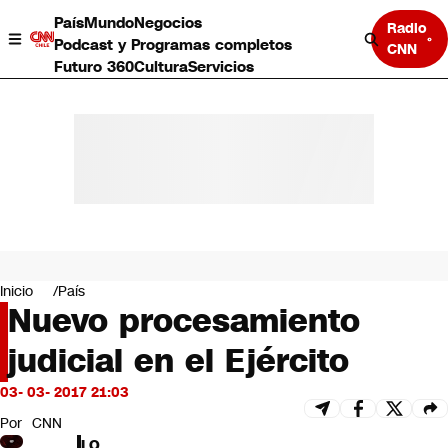
País
Mundo
Negocios
Radio
Podcast y Programas completos
CNN
Futuro 360
Cultura
Servicios
País
Mundo
Negocios
Inicio
País
Nuevo procesamiento
Deportes
Programas completos
judicial en el Ejército
Cultura
Servicios
03- 03- 2017 21:03
Bits
CNN Data
Por
CNN
CNN tiempo
LO