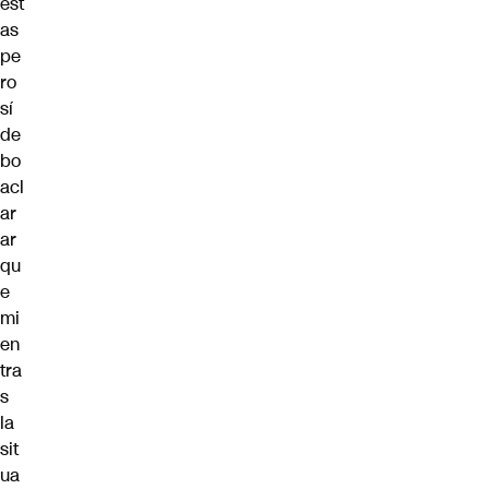
est
as
pe
ro
sí
de
bo
acl
ar
ar
qu
e
mi
en
tra
s
la
sit
ua