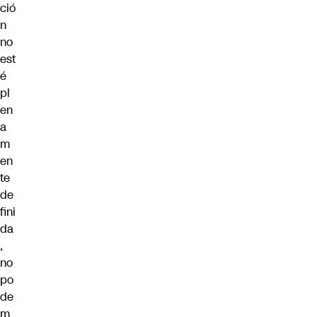
ció
n
no
est
é
pl
en
a
m
en
te
de
fini
da
,
no
po
de
m