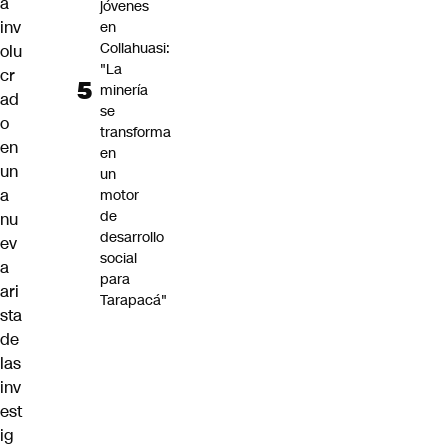
a
jóvenes
inv
en
Collahuasi:
olu
"La
cr
minería
ad
se
o
transforma
en
en
un
un
a
motor
de
nu
desarrollo
ev
social
a
para
ari
Tarapacá"
sta
de
las
inv
est
ig