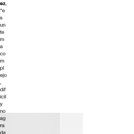
ez
,
“e
s
un
te
m
a
co
m
pl
ejo
,
dif
ícil
y
no
ag
ra
da