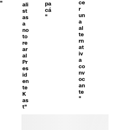
ce
"
pa
ali
r
cá
st
un
"
as
a
a
al
no
te
to
rn
re
at
ar
iv
al
a
Pr
co
es
nv
id
oc
en
an
te
te
K
"
as
t"