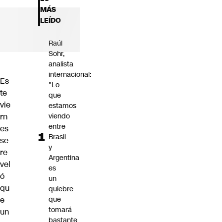
Futuro 360
MÁS
Opinión
LEÍDO
Raúl
Sohr,
analista
internacional:
Es
"Lo
te
que
vie
estamos
rn
viendo
entre
es
Brasil
se
y
re
Argentina
vel
es
ó
un
qu
quiebre
e
que
tomará
un
bastante