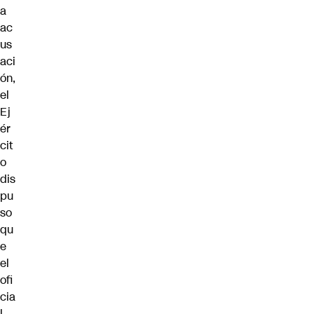
a
ac
us
aci
ón,
el
Ej
ér
cit
o
dis
pu
so
qu
e
el
ofi
cia
l