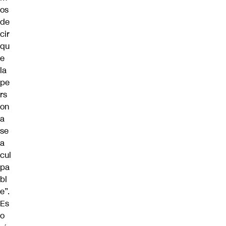
os
de
cir
qu
e
la
pe
rs
on
a
se
a
cul
pa
bl
e”.
Es
o