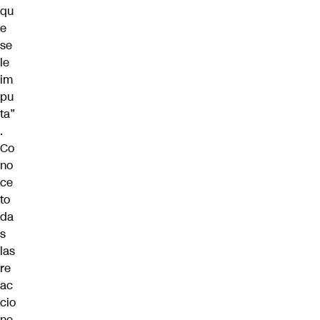
qu
e
se
le
im
pu
ta”
.
Co
no
ce
to
da
s
las
re
ac
cio
ne