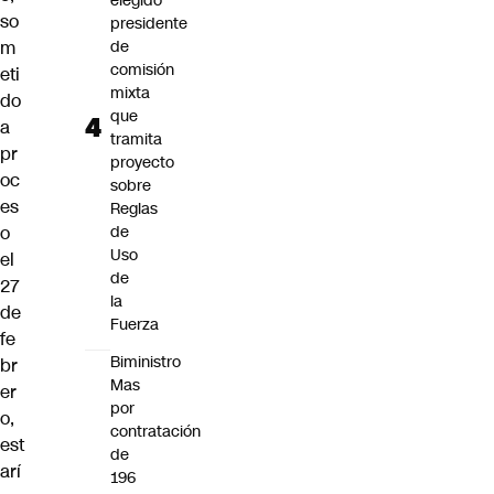
elegido
so
presidente
m
de
comisión
eti
mixta
do
que
a
tramita
pr
proyecto
oc
sobre
es
Reglas
o
de
Uso
el
de
27
la
de
Fuerza
fe
Biministro
br
Mas
er
por
o,
contratación
est
de
arí
196