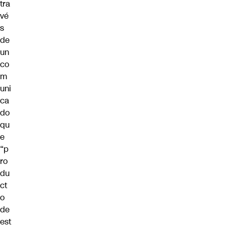
tra
vé
s
de
un
co
m
uni
ca
do
qu
e
“p
ro
du
ct
o
de
est