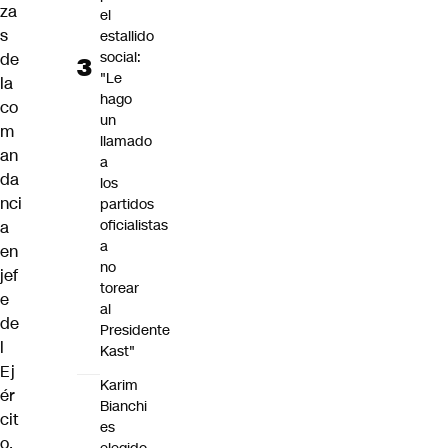
za
el
s
estallido
social:
de
"Le
la
hago
co
un
m
llamado
an
a
da
los
nci
partidos
oficialistas
a
a
en
no
jef
torear
e
al
de
Presidente
l
Kast"
Ej
Karim
ér
Bianchi
cit
es
o,