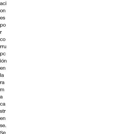
aci
on
es
po
r
co
rru
pc
ión
en
la
ra
m
a
ca
str
en
se.
Se