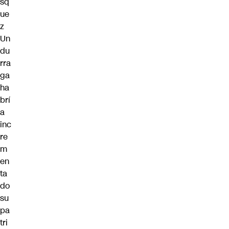
sq
ue
z
Un
du
rra
ga
ha
brí
a
inc
re
m
en
ta
do
su
pa
tri