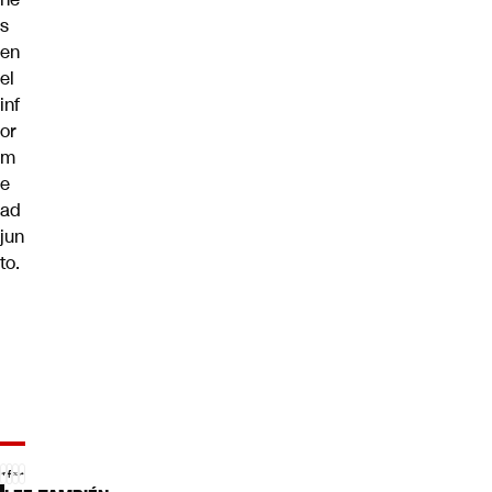
s
en
el
inf
or
m
e
ad
jun
to.