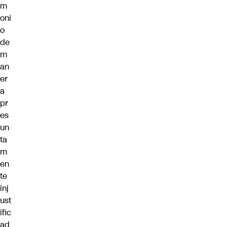
m
oni
o
de
m
an
er
a
pr
es
un
ta
m
en
te
inj
ust
ific
ad