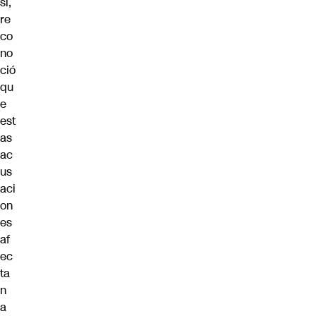
sí,
re
co
no
ció
qu
e
est
as
ac
us
aci
on
es
af
ec
ta
n
a