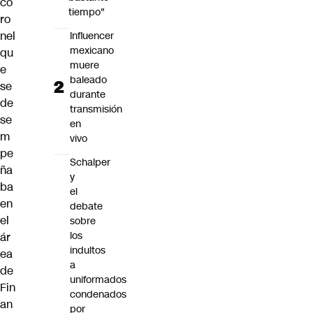
co
tiempo"
ro
nel
Influencer
mexicano
qu
muere
e
baleado
se
durante
de
transmisión
se
en
m
vivo
pe
Schalper
ña
y
ba
el
en
debate
el
sobre
los
ár
indultos
ea
a
de
uniformados
Fin
condenados
an
por