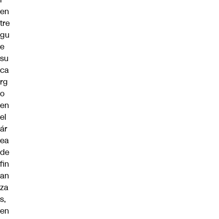
en
tre
gu
e
su
ca
rg
o
en
el
ár
ea
de
fin
an
za
s,
en