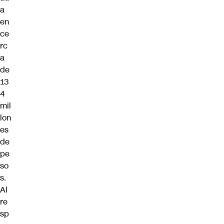
a
en
ce
rc
a
de
13
4
mil
lon
es
de
pe
so
s.
Al
re
sp