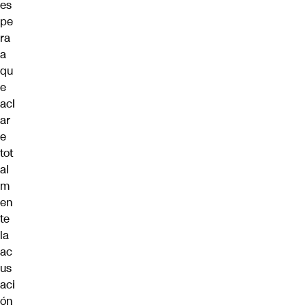
es
pe
ra
a
qu
e
acl
ar
e
tot
al
m
en
te
la
ac
us
aci
ón