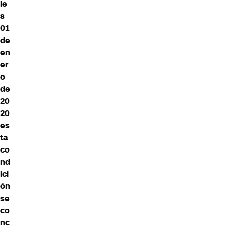
le
s
01
de
en
er
o
de
20
20
es
ta
co
nd
ici
ón
se
co
nc