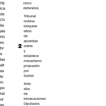
óg
cinco
ica
detenidos
de
Tribunal
Ch
ordena
ile
bloquear
ale
sitios
de
rtó
apuestas
so
online
br
y
e
establece
las
mecanismo
alt
propuesto
as
por
Subtel
te
m
Ante
pe
alza
rat
de
intoxicaciones:
ur
Diputados
as