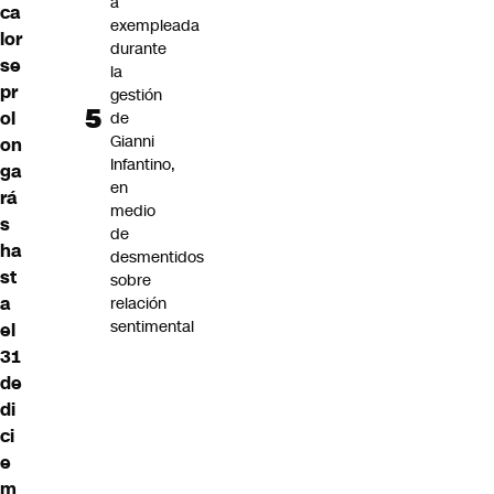
a
ca
exempleada
lor
durante
se
la
pr
gestión
ol
de
Gianni
on
Infantino,
ga
en
rá
medio
s
de
ha
desmentidos
st
sobre
a
relación
sentimental
el
31
de
di
ci
e
m