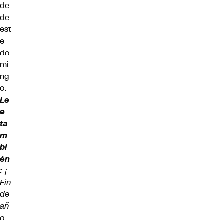
de
de
est
e
do
mi
ng
o.
Le
e
ta
m
bi
én
:
¡
Fin
de
añ
o