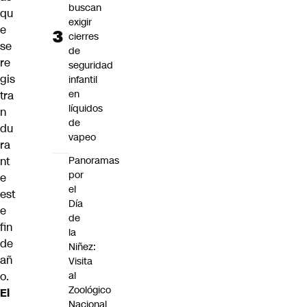
buscan
qu
exigir
e
cierres
se
de
re
seguridad
gis
infantil
en
tra
líquidos
n
de
du
vapeo
ra
nt
Panoramas
por
e
el
est
Día
e
de
fin
la
de
Niñez:
añ
Visita
o.
al
Zoológico
El
Nacional