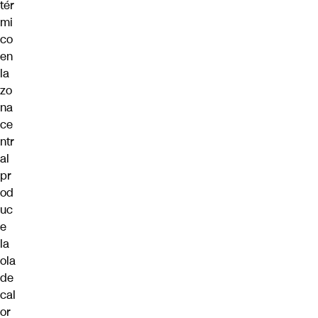
tér
mi
co
en
la
zo
na
ce
ntr
al
pr
od
uc
e
la
ola
de
cal
or