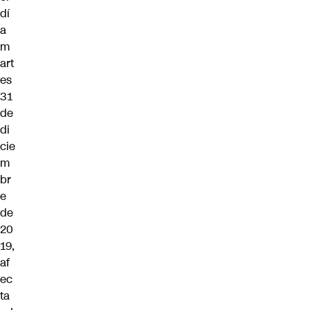
dí
a
m
art
es
31
de
di
cie
m
br
e
de
20
19,
af
ec
ta