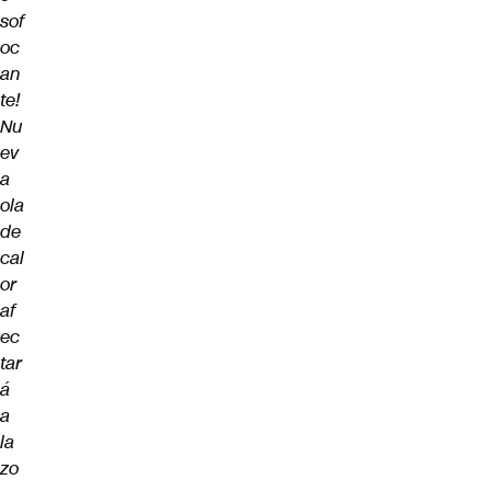
sof
oc
an
te!
Nu
ev
a
ola
de
cal
or
af
ec
tar
á
a
la
zo