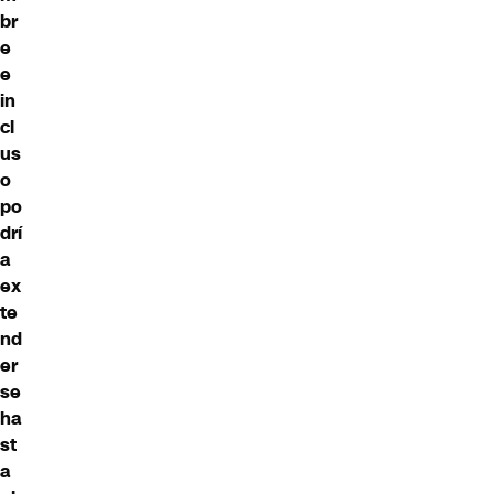
br
e
e
in
cl
us
o
po
drí
a
ex
te
nd
er
se
ha
st
a