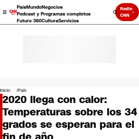
País
Mundo
Negocios
Radio
Podcast y Programas completos
CNN
Futuro 360
Cultura
Servicios
País
Mundo
Negocios
Inicio
País
2020 llega con calor:
Deportes
Programas completos
Temperaturas sobre los 34
Cultura
Servicios
grados se esperan para el
Bits
CNN Data
fin de año
CNN tiempo