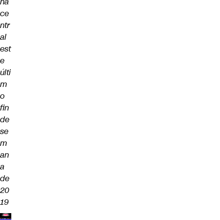
na
ce
ntr
al
est
e
últi
m
o
fin
de
se
m
an
a
de
20
19