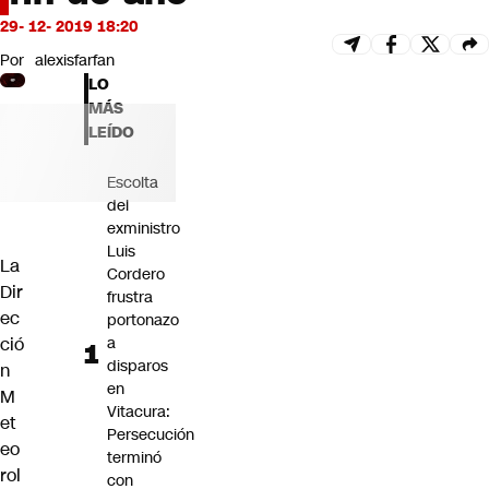
Futuro 360
29- 12- 2019 18:20
Opinión
Por
alexisfarfan
LO
MÁS
LEÍDO
Escolta
del
exministro
Luis
La
Cordero
Dir
frustra
ec
portonazo
ció
a
disparos
n
en
M
Vitacura:
et
Persecución
eo
terminó
rol
con