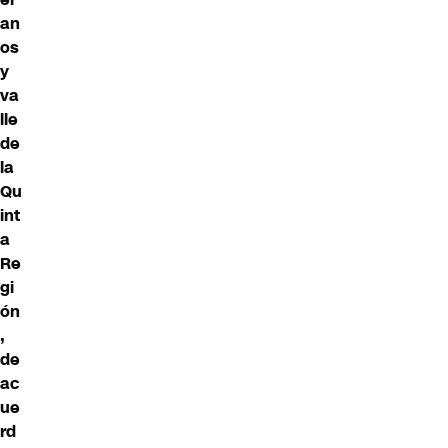
an
os
y
va
lle
de
la
Qu
int
a
Re
gi
ón
,
de
ac
ue
rd