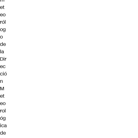
et
eo
ról
og
o
de
la
Dir
ec
ció
n
M
et
eo
rol
óg
ica
de