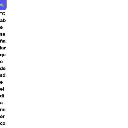
“
C
ab
e
se
ña
lar
qu
e
de
sd
e
el
dí
a
mi
ér
co