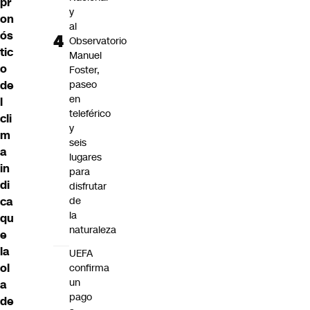
pr
y
on
al
ós
Observatorio
tic
Manuel
o
Foster,
de
paseo
en
l
teleférico
cli
y
m
seis
a
lugares
in
para
di
disfrutar
ca
de
la
qu
naturaleza
e
la
UEFA
ol
confirma
un
a
pago
de