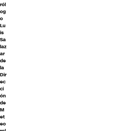
ról
og
o
Lu
is
Sa
laz
ar
de
la
Dir
ec
ci
ón
de
M
et
eo
rol