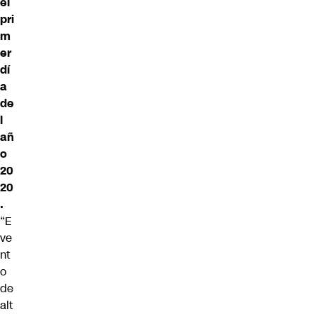
el
pri
m
er
dí
a
de
l
añ
o
20
20
.
“E
ve
nt
o
de
alt