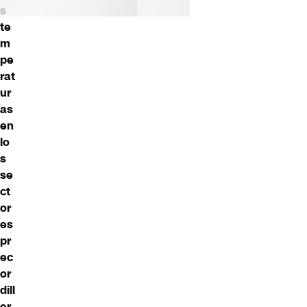
s
te
m
pe
rat
ur
as
en
lo
s
se
ct
or
es
pr
ec
or
dill
er