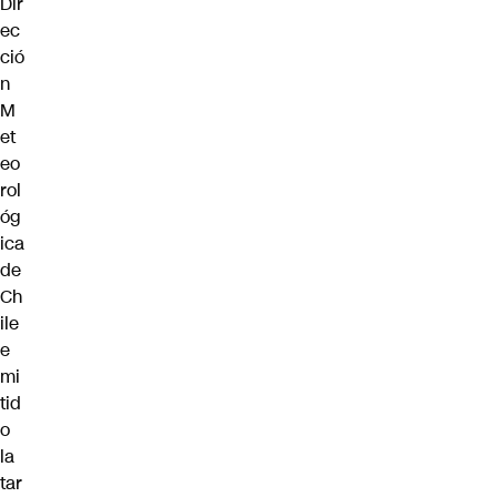
Dir
ec
ció
n
M
et
eo
rol
óg
ica
de
Ch
ile
e
mi
tid
o
la
tar