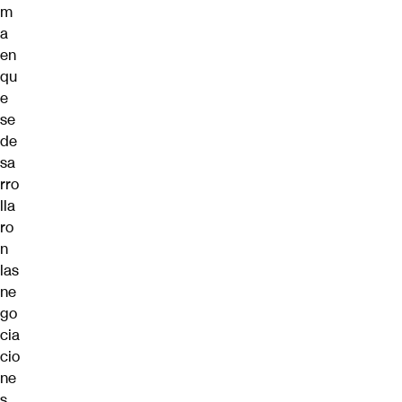
m
a
en
qu
e
se
de
sa
rro
lla
ro
n
las
ne
go
cia
cio
ne
s