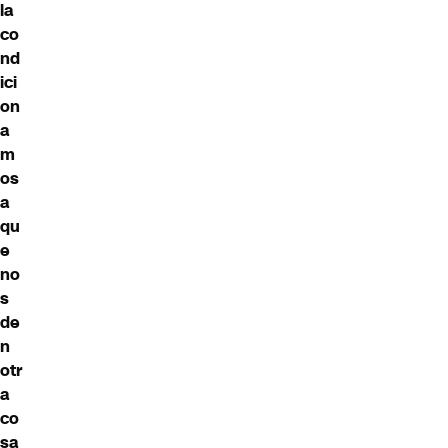
la
co
nd
ici
on
a
m
os
a
qu
e
no
s
de
n
otr
a
co
sa