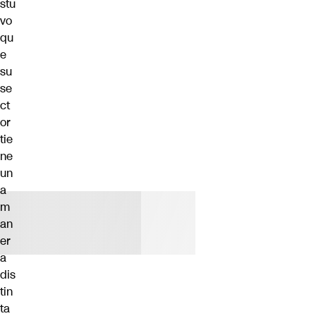
stu
vo
qu
e
su
se
ct
or
tie
ne
un
a
m
an
er
a
dis
tin
ta