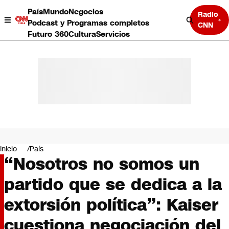
País
Mundo
Negocios
Radio
Podcast y Programas completos
CNN
Futuro 360
Cultura
Servicios
País
Mundo
Negocios
Inicio
País
“Nosotros no somos un
Deportes
Programas completos
partido que se dedica a la
Cultura
Servicios
extorsión política”: Kaiser
Bits
CNN Data
cuestiona negociación del
CNN tiempo