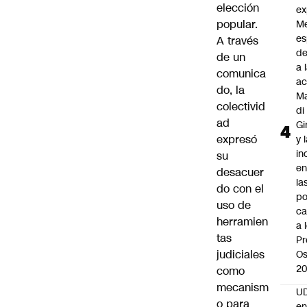
elección
ex
popular.
M
es
A través
de
de un
a 
comunica
ac
do, la
Ma
colectivid
di
ad
Gi
expresó
y 
in
su
en
desacuer
la
do con el
po
uso de
ca
herramien
a 
tas
Pr
judiciales
Os
2
como
mecanism
UD
o para
en