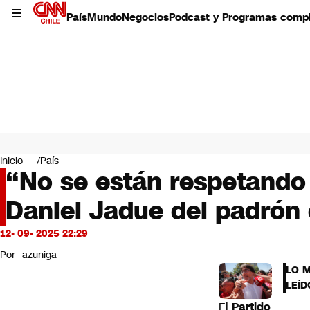
País
Mundo
Negocios
Podcast y Programas comp
País
Mundo
Inicio
País
Negocios
“No se están respetando
Deportes
Daniel Jadue del padrón 
Programas completos
Cultura
Servicios
12- 09- 2025 22:29
Bits
Por
azuniga
CNN Data
LO 
CNN tiempo
LEÍD
Futuro 360
El
Partido
Opinión