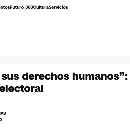
letos
Futuro 360
Cultura
Servicios
 sus derechos humanos”: 
electoral
MÁS
O