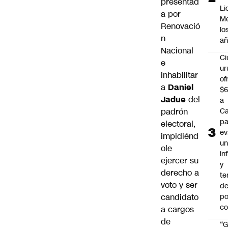
presentad
Li
a por
Me
Renovació
lo
n
añ
Nacional
C
e
ur
inhabilitar
of
a
Daniel
$6
Jadue
del
a
padrón
Ca
pa
electoral,
ev
impidiénd
u
ole
in
ejercer su
y
derecho a
te
voto y ser
de
candidato
po
c
a cargos
de
“G