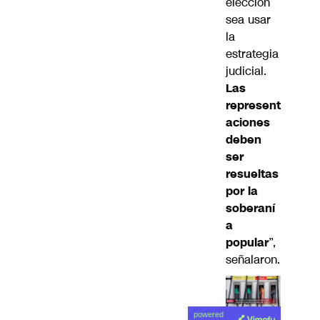
elección
sea usar
la
estrategia
judicial.
Las
represent
aciones
deben
ser
resueltas
por la
soberaní
a
popular
”,
señalaron.
Lea el
powered