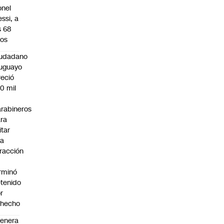
onel
ssi, a
s 68
os
iudadano
uguayo
reció
0 mil
rabineros
ra
itar
na
fracción
rminó
tenido
r
ohecho
enera