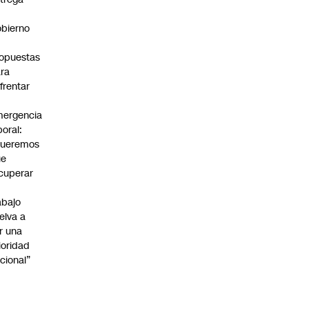
bierno
0
opuestas
ra
frentar
ergencia
boral:
Queremos
ue
cuperar
abajo
elva a
r una
ioridad
cional”