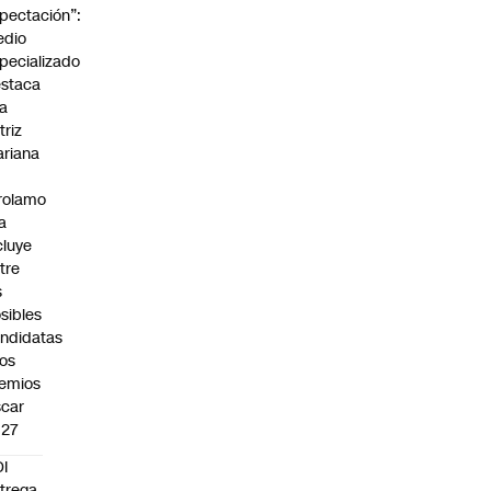
pectación”:
edio
pecializado
staca
la
triz
riana
rolamo
la
cluye
tre
s
sibles
ndidatas
los
emios
car
027
I
trega