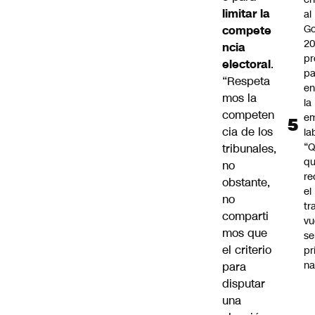
limitar la
al
Go
compete
2
ncia
pr
electoral
.
pa
“Respeta
en
mos la
la
competen
em
cia de los
la
“
tribunales,
q
no
re
obstante,
el
no
tr
comparti
vu
mos que
se
el criterio
pr
na
para
disputar
una