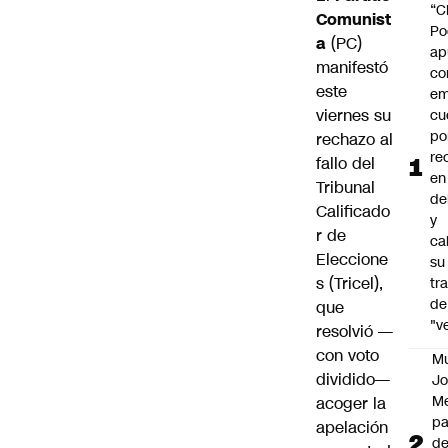
“C
Comunist
Po
a
(PC)
ap
manifestó
co
este
em
viernes su
cu
po
rechazo al
re
fallo del
en
Tribunal
de
Calificado
y
r de
cal
Eleccione
su
s (Tricel),
tr
de
que
"v
resolvió —
con voto
M
dividido—
Jo
Me
acoger la
p
apelación
d