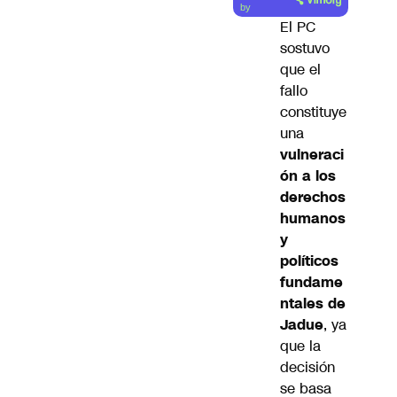
artículo
by
El PC
sostuvo
que el
fallo
constituye
una
vulneraci
ón a los
derechos
humanos
y
políticos
fundame
ntales de
Jadue
, ya
que la
decisión
se basa