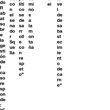
do
co
líti
mi
ei
ve
R
n
co
no
l
ab
el
se
s
de
at
se
de
a
de
so
na
sa
la
sa
br
do
rr
m
ba
e
r
oll
on
st
la
Sq
e
ta
ec
ge
ue
co
ña
im
sti
lla
n
ie
ón
re
nt
de
sp
o
l
et
de
ca
o"
ca
so
rn
re
e"
sp
on
de
: