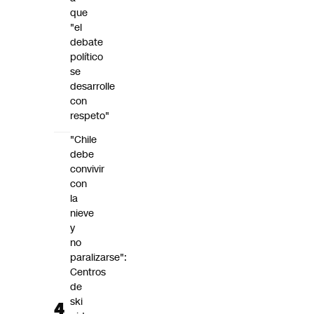
que
"el
debate
político
se
desarrolle
con
respeto"
"Chile
debe
convivir
con
la
nieve
y
no
paralizarse":
Centros
de
ski