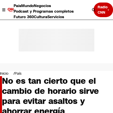
País
Mundo
Negocios
Radio
Podcast y Programas completos
CNN
Futuro 360
Cultura
Servicios
País
Mundo
Negocios
Inicio
País
No es tan cierto que el
Deportes
Programas completos
cambio de horario sirve
Cultura
Servicios
para evitar asaltos y
Bits
CNN Data
ahorrar energía
CNN tiempo