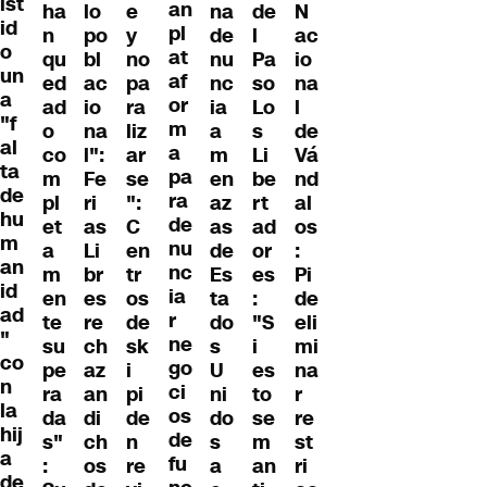
ist
an
ha
lo
e
na
de
N
id
pl
n
po
y
de
l
ac
o
at
qu
bl
no
nu
Pa
io
un
af
ed
ac
pa
nc
so
na
a
or
ad
io
ra
ia
Lo
l
"f
m
o
na
liz
a
s
de
al
a
co
l":
ar
m
Li
Vá
ta
pa
m
Fe
se
en
be
nd
de
ra
pl
ri
":
az
rt
al
hu
de
et
as
C
as
ad
os
m
nu
a
Li
en
de
or
:
an
nc
m
br
tr
Es
es
Pi
id
ia
en
es
os
ta
:
de
ad
r
te
re
de
do
"S
eli
"
ne
su
ch
sk
s
i
mi
co
go
pe
az
i
U
es
na
n
ci
ra
an
pi
ni
to
r
la
os
da
di
de
do
se
re
hij
de
s"
ch
n
s
m
st
a
fu
:
os
re
a
an
ri
de