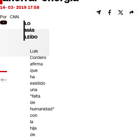
Futuro 360
14- 03- 2019 17:58
Opinión
Por
CNN
LO
MÁS
LEÍDO
Luis
Cordero
afirma
que
ha
existido
una
"falta
de
humanidad"
con
la
hija
de