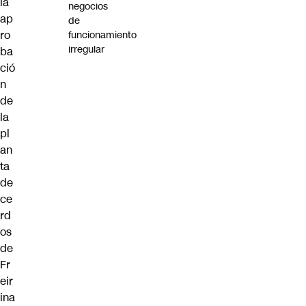
la
negocios
ap
de
ro
funcionamiento
irregular
ba
ció
n
de
la
pl
an
ta
de
ce
rd
os
de
Fr
eir
ina