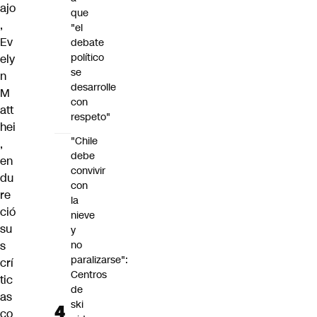
ajo
que
,
"el
Ev
debate
político
ely
se
n
desarrolle
M
con
att
respeto"
hei
"Chile
,
debe
en
convivir
du
con
re
la
ció
nieve
su
y
s
no
paralizarse":
crí
Centros
tic
de
as
ski
co