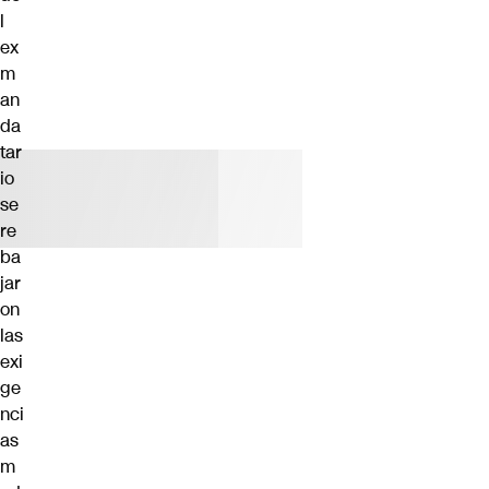
l
ex
m
an
da
tar
io
se
re
ba
jar
on
las
exi
ge
nci
as
m