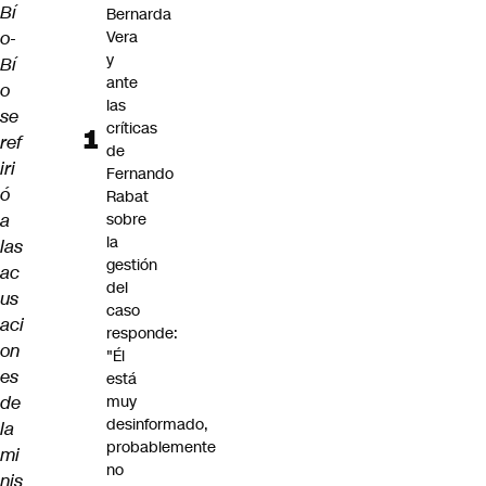
Bí
Bernarda
o-
Vera
y
Bí
ante
o
las
se
críticas
ref
de
iri
Fernando
ó
Rabat
a
sobre
la
las
gestión
ac
del
us
caso
aci
responde:
on
"Él
es
está
de
muy
desinformado,
la
probablemente
mi
no
nis