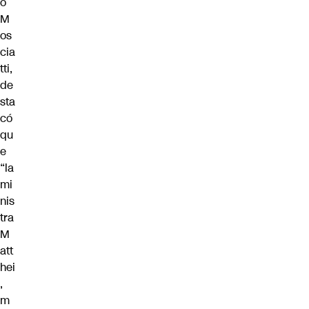
o
M
os
cia
tti,
de
sta
có
qu
e
“la
mi
nis
tra
M
att
hei
,
m