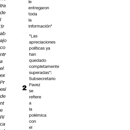
le
tra
entregaron
de
toda
l
la
Tr
información"
ab
"Las
ajo
apreciaciones
co
políticas ya
ntr
han
quedado
a
completamente
el
superadas":
ex
Subsecretario
Pr
Pavez
esi
se
de
refiere
nt
a
la
e
polémica
Ri
con
ca
el