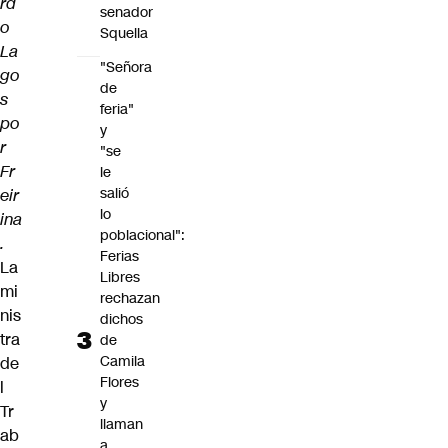
rd
senador
o
Squella
La
"Señora
go
de
s
feria"
po
y
r
"se
Fr
le
salió
eir
lo
ina
poblacional":
.
Ferias
La
Libres
mi
rechazan
nis
dichos
tra
de
Camila
de
Flores
l
y
Tr
llaman
ab
a