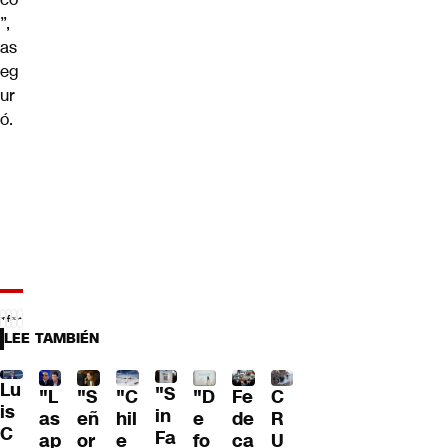
”,
as
eg
ur
ó.
LEE TAMBIÉN
Lu
"S
"L
"S
"C
"D
Fe
C
is
in
as
eñ
hil
e
de
R
C
Fa
ap
or
e
fo
ca
U