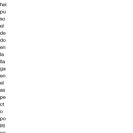
hei
pu
so
el
de
do
en
la
lla
ga
en
el
as
pe
ct
o
po
líti
co