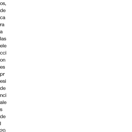
os,
de
ca
ra
a
las
ele
cci
on
es
pr
esi
de
nci
ale
s
de
l
20