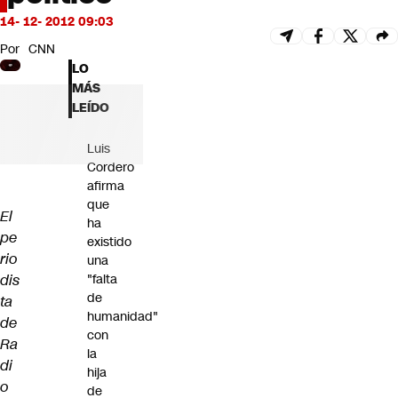
Futuro 360
14- 12- 2012 09:03
Opinión
Por
CNN
LO
MÁS
LEÍDO
Luis
Cordero
afirma
que
El
ha
pe
existido
rio
una
dis
"falta
de
ta
humanidad"
de
con
Ra
la
di
hija
o
de