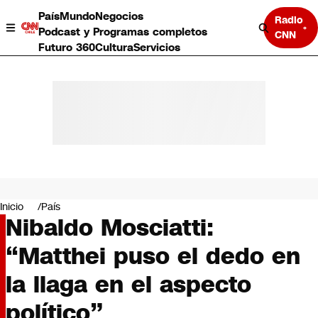
País
Mundo
Negocios
Radio
Podcast y Programas completos
CNN
Futuro 360
Cultura
Servicios
País
Mundo
Negocios
Inicio
País
Nibaldo Mosciatti:
Deportes
Programas completos
“Matthei puso el dedo en
Cultura
Servicios
la llaga en el aspecto
Bits
CNN Data
político”
CNN tiempo