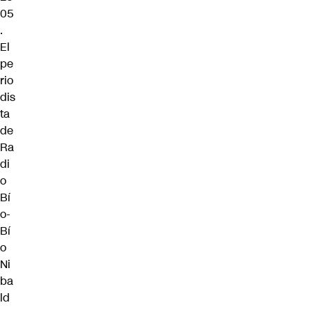
05
.
El
pe
rio
dis
ta
de
Ra
di
o
Bí
o-
Bí
o
Ni
ba
ld