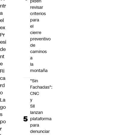
piden
ntr
revisar
a
criterios
el
para
el
ex
cierre
Pr
preventivo
esi
de
de
caminos
nt
a
e
la
Ri
montaña
ca
"Sin
rd
Fachadas":
o
CNC
La
y
SII
go
lanzan
s
plataforma
po
para
r
denunciar