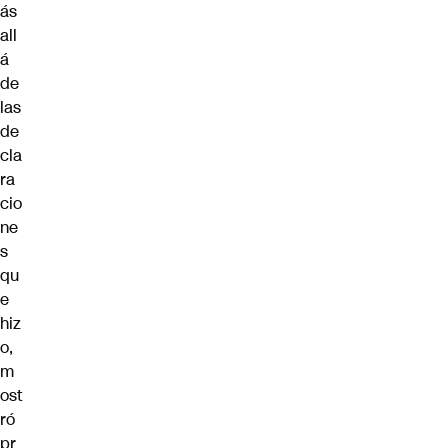
ás
all
á
de
las
de
cla
ra
cio
ne
s
qu
e
hiz
o,
m
ost
ró
pr