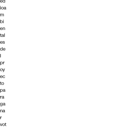
ed
ioa
m
bi
en
tal
es
de
l
pr
oy
ec
to
pa
ra
ga
na
r
vot