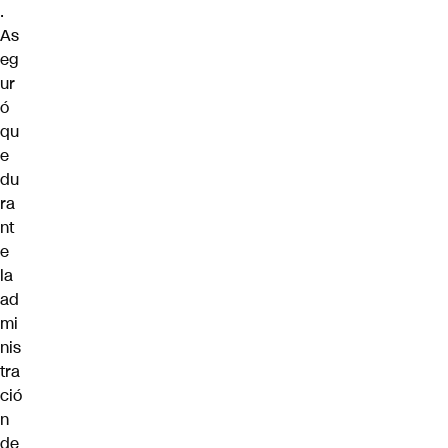
.
As
eg
ur
ó
qu
e
du
ra
nt
e
la
ad
mi
nis
tra
ció
n
de