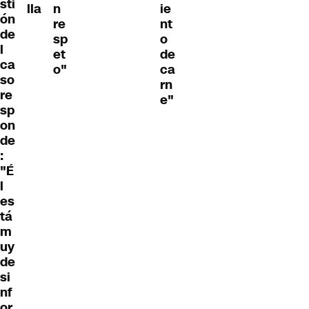
sti
lla
n
ie
ón
re
nt
de
sp
o
l
et
de
ca
o"
ca
so
rn
re
e"
sp
on
de
:
"É
l
es
tá
m
uy
de
si
nf
or