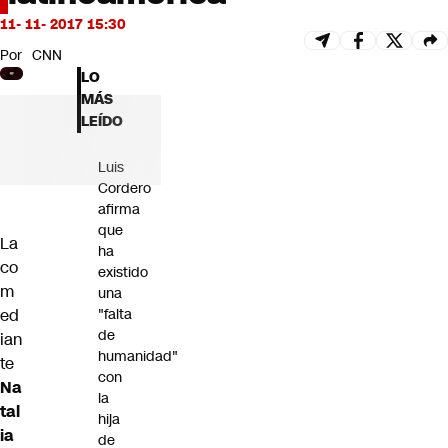
Futuro 360
11- 11- 2017 15:30
Opinión
Por
CNN
LO
MÁS
LEÍDO
Luis
Cordero
afirma
que
La
ha
co
existido
m
una
ed
"falta
de
ian
humanidad"
te
con
Na
la
tal
hija
ia
de