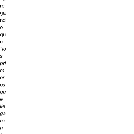
re
ga
nd
o
qu
e
“lo
s
pri
m
er
os
qu
e
lle
ga
ro
n