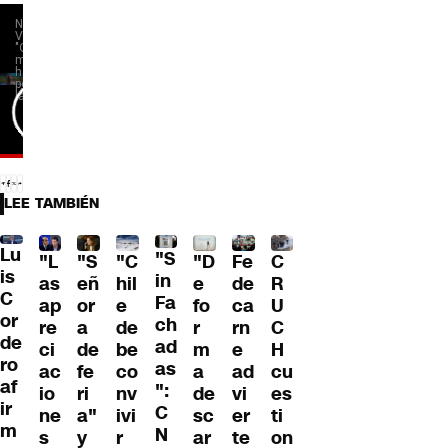
LEE TAMBIÉN
Lu
"S
"L
"S
"C
"D
Fe
C
is
in
as
eñ
hil
e
de
R
C
Fa
ap
or
e
fo
ca
U
or
ch
re
a
de
r
rn
C
de
ad
ci
de
be
m
e
H
ro
as
ac
fe
co
a
ad
cu
af
":
io
ri
nv
de
vi
es
ir
C
ne
a"
ivi
sc
er
ti
m
N
s
y
r
ar
te
on