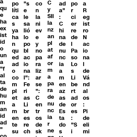
a
C
po
"s
co
ad
po
a
qu
y
líti
e
n
a"
r
R
e
SII
ca
le
la
:
ci
eg
ha
la
s
sa
ni
C
er
ist
ex
nz
ya
lió
ev
hi
re
ro
ist
an
ha
lo
e
na
de
N
id
pl
n
po
y
de
l
ac
o
at
qu
bl
no
nu
Pa
io
un
af
ed
ac
pa
nc
so
na
a
or
ad
io
ra
ia
Lo
l
"f
m
o
na
liz
a
s
de
al
a
co
l":
ar
m
Li
Vá
ta
pa
m
Fe
se
en
be
nd
de
ra
pl
ri
":
az
rt
al
hu
de
et
as
C
as
ad
os
m
nu
a
Li
en
de
or
:
an
nc
m
br
tr
Es
es
Pi
id
ia
en
es
os
ta
:
de
ad
r
te
re
de
do
"S
eli
"
ne
su
ch
sk
s
i
mi
co