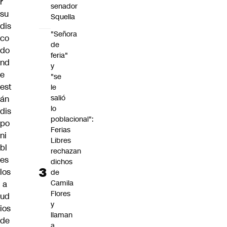
r
senador
su
Squella
dis
"Señora
co
de
do
feria"
nd
y
e
"se
est
le
salió
án
lo
dis
poblacional":
po
Ferias
ni
Libres
bl
rechazan
es
dichos
los
de
Camila
a
Flores
ud
y
ios
llaman
de
a