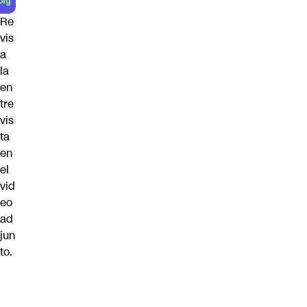
Re
vis
a
la
en
tre
vis
ta
en
el
vid
eo
ad
jun
to.