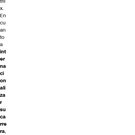
tfli
x.
En
cu
an
to
a
int
er
na
ci
on
ali
za
r
su
ca
rre
ra
,