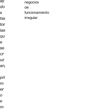
ay
negocios
do
de
s
funcionamiento
irregular
his
tor
ias
qu
e
se
cr
uz
an,
pri
m
er
o
e
m