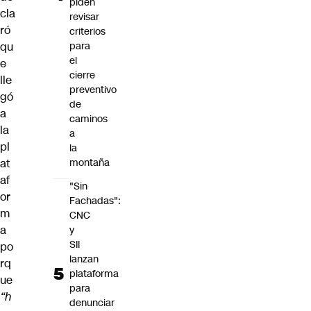
piden
cla
revisar
ró
criterios
qu
para
el
e
cierre
lle
preventivo
gó
de
a
caminos
la
a
pl
la
at
montaña
af
"Sin
or
Fachadas":
m
CNC
a
y
SII
po
lanzan
rq
plataforma
ue
para
“h
denunciar