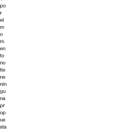
po
r
el
m
o
m
en
to
no
tie
ne
nin
gu
na
pr
op
ue
sta