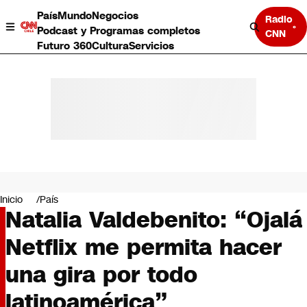
País
Mundo
Negocios
Radio
Podcast y Programas completos
CNN
Futuro 360
Cultura
Servicios
País
Mundo
Negocios
Inicio
País
Natalia Valdebenito: “Ojalá
Deportes
Programas completos
Netflix me permita hacer
Cultura
Servicios
una gira por todo
Bits
CNN Data
latinoamérica”
CNN tiempo