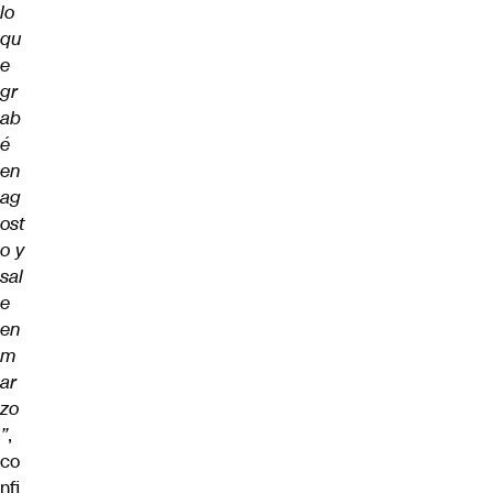
lo
qu
e
gr
ab
é
en
ag
ost
o y
sal
e
en
m
ar
zo
”
,
co
nfi