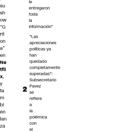
le
su
entregaron
sh
toda
ow
la
“G
información"
rit
"Las
on
apreciaciones
a”
políticas ya
en
han
quedado
Ne
completamente
tfli
superadas":
x
,
Subsecretario
y
Pavez
ta
se
m
refiere
bi
a
la
én
polémica
lan
con
za
el