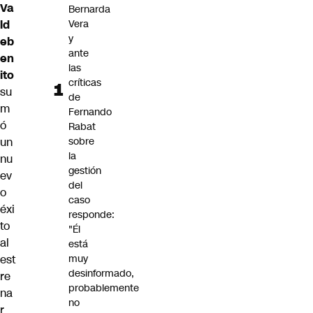
Va
Bernarda
ld
Vera
y
eb
ante
en
las
ito
críticas
su
de
m
Fernando
ó
Rabat
un
sobre
la
nu
gestión
ev
del
o
caso
éxi
responde:
to
"Él
al
está
est
muy
desinformado,
re
probablemente
na
no
r