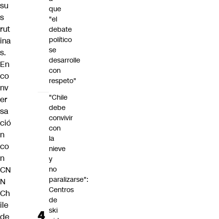
su
que
s
"el
rut
debate
político
ina
se
s.
desarrolle
En
con
co
respeto"
nv
"Chile
er
debe
sa
convivir
ció
con
n
la
co
nieve
n
y
CN
no
paralizarse":
N
Centros
Ch
de
ile
ski
de