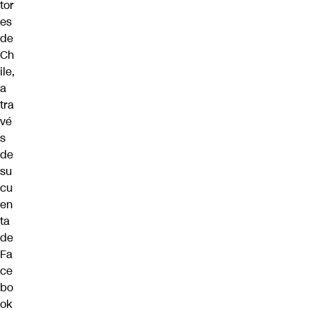
tor
es
de
Ch
ile,
a
tra
vé
s
de
su
cu
en
ta
de
Fa
ce
bo
ok