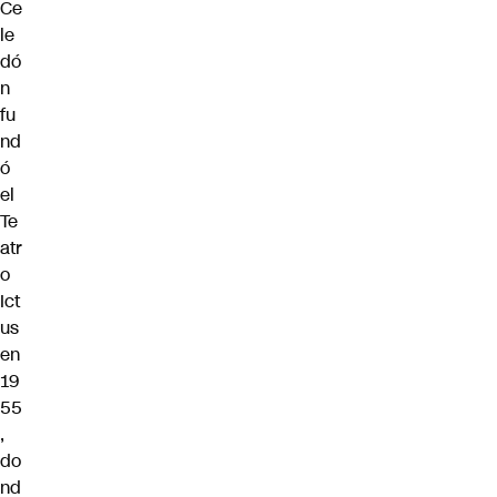
Ce
le
dó
n
fu
nd
ó
el
Te
atr
o
Ict
us
en
19
55
,
do
nd