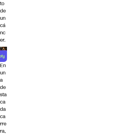
to
de
un
cá
nc
er.
En
un
a
de
sta
ca
da
ca
rre
ra,