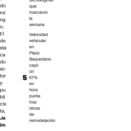
tecnológicas
do
que
mi
marcaron
la
ng
semana
o.
El
Velocidad
de
vehicular
en
sta
Plaza
ca
Baquedano
do
cayó
ac
un
tor
67%
y
en
pu
hora
punta
bli
tras
cis
obras
ta,
de
Ja
remodelación
im