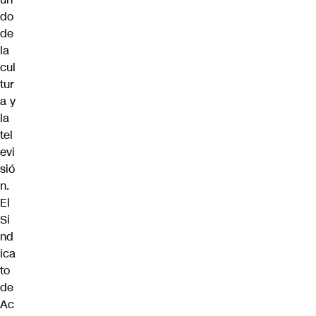
do
de
la
cul
tur
a y
la
tel
evi
sió
n.
El
Si
nd
ica
to
de
Ac