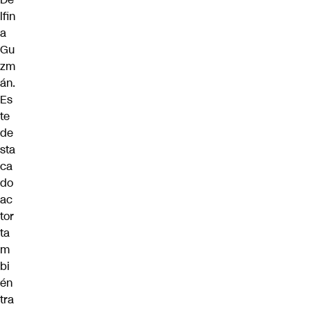
lfin
a
Gu
zm
án.
Es
te
de
sta
ca
do
ac
tor
ta
m
bi
én
tra