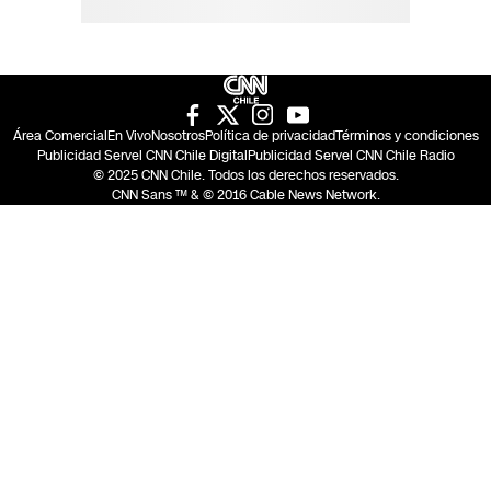
Área Comercial
En Vivo
Nosotros
Política de privacidad
Términos y condiciones
Publicidad Servel CNN Chile Digital
Publicidad Servel CNN Chile Radio
© 2025 CNN Chile. Todos los derechos reservados.
CNN Sans ™ & © 2016 Cable News Network.