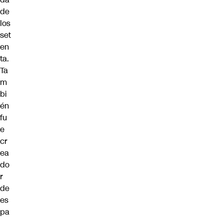
de
los
set
en
ta.
Ta
m
bi
én
fu
e
cr
ea
do
r
de
es
pa