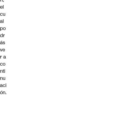
el
cu
al
po
dr
ás
ve
r a
co
nti
nu
aci
ón.