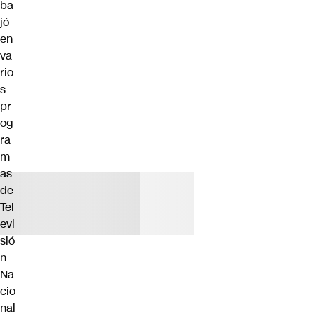
ba
jó
en
va
rio
s
pr
og
ra
m
as
de
Tel
evi
sió
n
Na
cio
nal