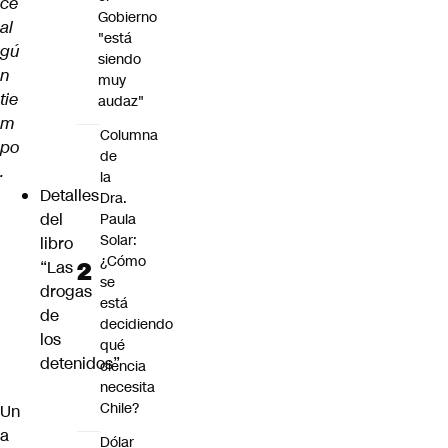
ce
Gobierno
al
"está
gú
siendo
n
muy
tie
audaz"
m
Columna
po
de
.
la
Detalles
Dra.
del
Paula
Solar:
libro
¿Cómo
“Las
se
drogas
está
de
decidiendo
los
qué
detenidos”
ciencia
necesita
Chile?
Un
a
Dólar