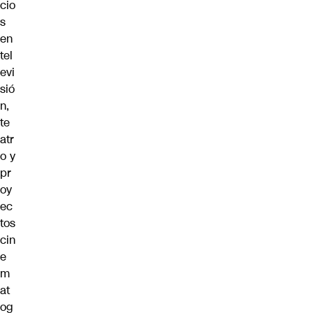
cio
s
en
tel
evi
sió
n,
te
atr
o y
pr
oy
ec
tos
cin
e
m
at
og