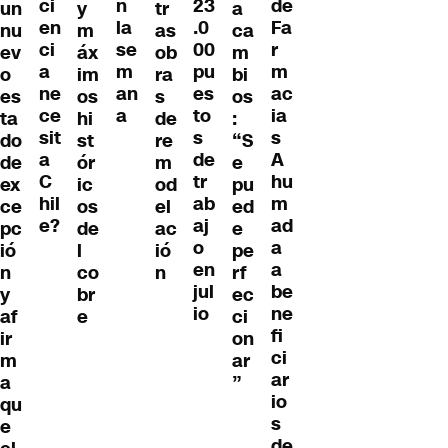
ci
de
n
23
un
y
tr
a
en
Fa
la
.0
nu
m
as
ca
ci
r
se
00
ev
áx
ob
m
a
m
m
pu
o
im
ra
bi
ne
ac
an
es
es
os
s
os
ce
ia
a
to
ta
hi
de
:
sit
s
s
do
st
re
“S
a
A
de
de
ór
m
e
C
hu
tr
ex
ic
od
pu
hil
m
ab
ce
os
el
ed
e?
ad
aj
pc
de
ac
e
a
o
ió
l
ió
pe
a
en
n
co
n
rf
be
jul
y
br
ec
ne
io
af
e
ci
fi
ir
on
ci
m
ar
ar
a
”
io
qu
s
e
de