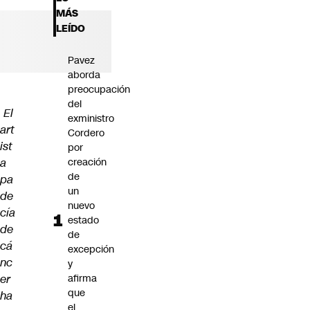
Futuro 360
MÁS
Opinión
LEÍDO
Pavez
aborda
preocupación
del
El
exministro
art
Cordero
ist
por
a
creación
de
pa
un
de
nuevo
cía
estado
de
de
cá
excepción
nc
y
er
afirma
que
ha
el