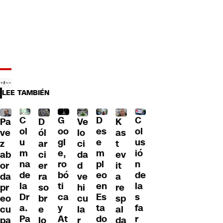
LEE TAMBIÉN
C
C
G
D
Pa
D
Ve
K
ol
ol
oo
es
ve
ól
lo
as
u
us
gl
e
z
ar
ci
t
m
ió
e,
m
ab
ci
da
ev
na
n
ro
pl
or
er
d
it
de
de
bó
eo
da
ra
ve
a
la
la
ti
en
pr
so
hi
re
Dr
s
ca
Es
eo
br
cu
sp
a.
fa
y
ta
cu
e
la
al
Pa
r
At
do
pa
lo
r
da