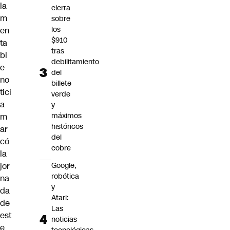
la
cierra
m
sobre
los
en
$910
ta
tras
bl
debilitamiento
e
del
no
billete
tici
verde
a
y
máximos
m
históricos
ar
del
có
cobre
la
jor
Google,
robótica
na
y
da
Atari:
de
Las
est
noticias
e