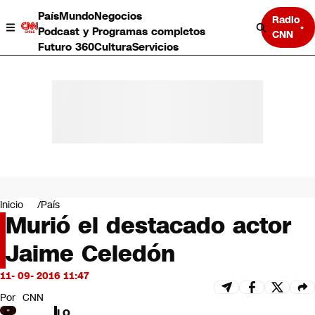
País
Mundo
Negocios
Radio
Podcast y Programas completos
CNN
Futuro 360
Cultura
Servicios
País
Mundo
Negocios
Inicio
País
Murió el destacado actor
Deportes
Programas completos
Jaime Celedón
Cultura
Servicios
11- 09- 2016 11:47
Bits
CNN Data
Por
CNN
CNN tiempo
LO