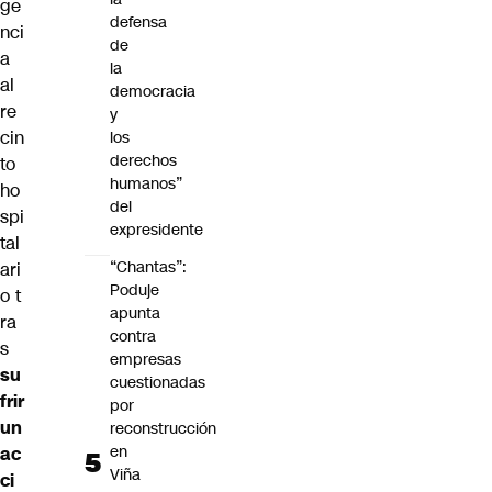
ge
defensa
nci
de
a
la
al
democracia
re
y
cin
los
derechos
to
humanos”
ho
del
spi
expresidente
tal
“Chantas”:
ari
Poduje
o t
apunta
ra
contra
s
empresas
su
cuestionadas
frir
por
un
reconstrucción
en
ac
Viña
ci