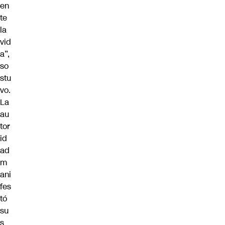
en
te
la
vid
a”,
so
stu
vo.
La
au
tor
id
ad
m
ani
fes
tó
su
s