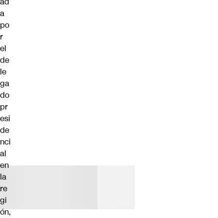
ad
a
po
r
el
de
le
ga
do
pr
esi
de
nci
al
en
la
re
gi
ón,