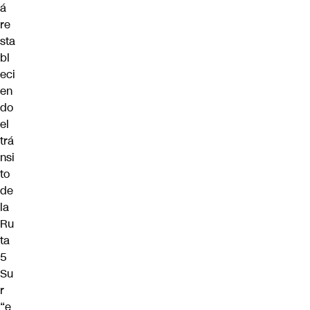
á
re
sta
bl
eci
en
do
el
trá
nsi
to
de
la
Ru
ta
5
Su
r
“e