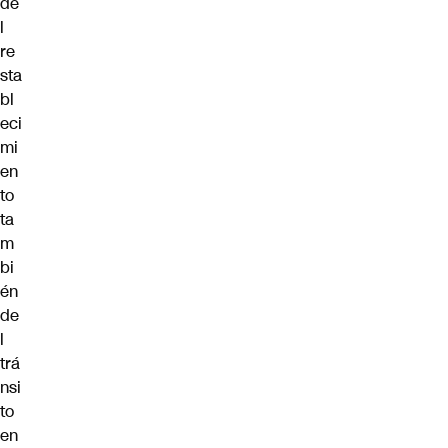
de
l
re
sta
bl
eci
mi
en
to
ta
m
bi
én
de
l
trá
nsi
to
en