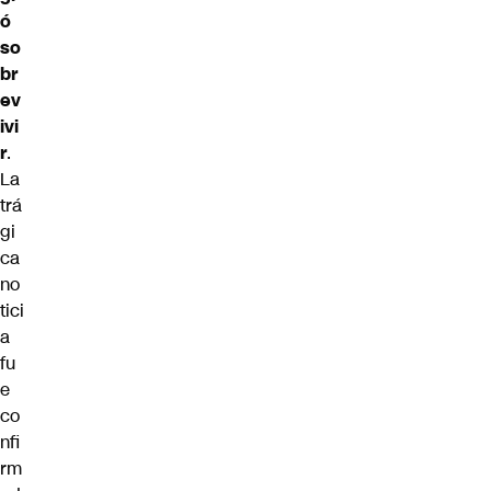
ó
so
br
ev
ivi
r
.
La
trá
gi
ca
no
tici
a
fu
e
co
nfi
rm