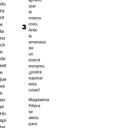
aprieto
du
que
ra
él
nt
mismo
creó.
e
Ante
la
la
no
amenaza
ch
de
e
un
de
boicot
est
europeo,
¿podrá
e
superar
jue
esta
ve
crisis?
s
en
Magdalena
Piñera
el
se
Ho
alista
spi
para
tal