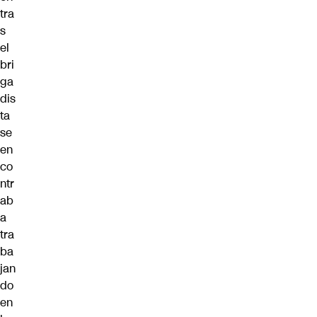
tra
s
el
bri
ga
dis
ta
se
en
co
ntr
ab
a
tra
ba
jan
do
en