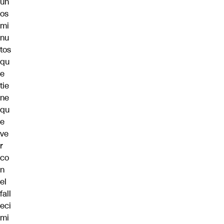
un
os
mi
nu
tos
qu
e
tie
ne
qu
e
ve
r
co
n
el
fall
eci
mi