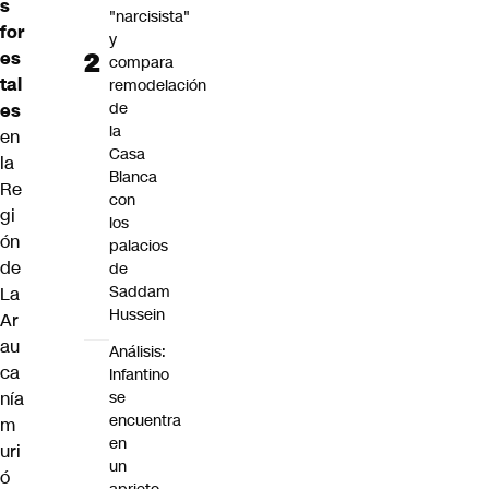
s
"narcisista"
for
y
es
compara
tal
remodelación
de
es
la
en
Casa
la
Blanca
Re
con
gi
los
ón
palacios
de
de
Saddam
La
Hussein
Ar
au
Análisis:
ca
Infantino
se
nía
encuentra
m
en
uri
un
ó