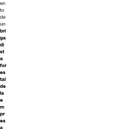
en
to
de
un
bri
ga
di
st
a
for
es
tal
de
la
e
m
pr
es
a