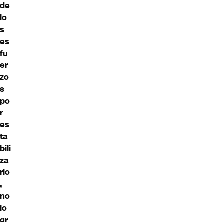
de
lo
s
es
fu
er
zo
s
po
r
es
ta
bili
za
rlo
,
no
lo
gr