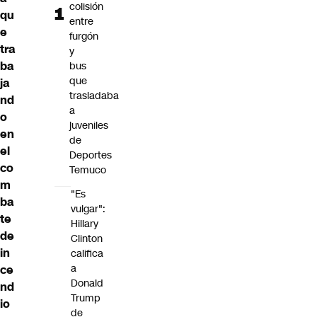
colisión
qu
entre
e
furgón
tra
y
ba
bus
que
ja
trasladaba
nd
a
o
juveniles
en
de
el
Deportes
co
Temuco
m
"Es
ba
vulgar":
te
Hillary
de
Clinton
in
califica
a
ce
Donald
nd
Trump
io
de