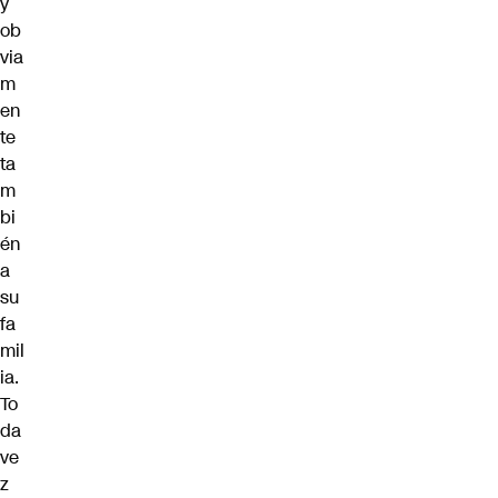
y
ob
via
m
en
te
ta
m
bi
én
a
su
fa
mil
ia.
To
da
ve
z