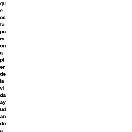
qu
e
es
ta
pe
rs
on
a
pi
er
de
la
vi
da
ay
ud
an
do
a