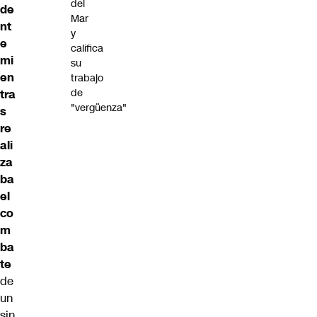
del
de
Mar
nt
y
e
califica
mi
su
en
trabajo
de
tra
"vergüenza"
s
re
ali
za
ba
el
co
m
ba
te
de
un
sin