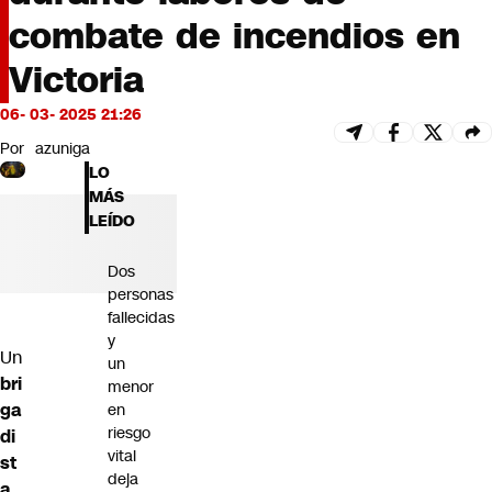
Futuro 360
combate de incendios en
Opinión
Victoria
06- 03- 2025 21:26
Por
azuniga
LO
MÁS
LEÍDO
Dos
personas
fallecidas
y
Un
un
bri
menor
ga
en
riesgo
di
vital
st
deja
a