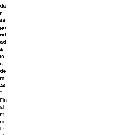
da
r
se
gu
rid
ad
a
lo
s
de
m
ás
“.
Fin
al
m
en
te,