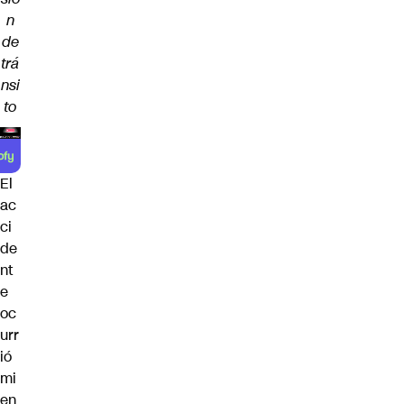
n
de
trá
nsi
to
El
ac
ci
de
nt
e
oc
urr
ió
mi
en