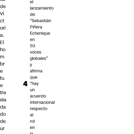
el
de
lanzamiento
Vi
de
ct
“Sebastián
Piñera
ori
Echenique
a.
en
El
50
ho
voces
m
globales”
br
y
e
afirma
que
fu
“hay
e
un
tra
acuerdo
sla
internacional
da
respecto
do
al
de
rol
en
ur
la