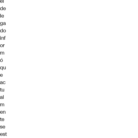
el
de
le
ga
do
inf
or
m
ó
qu
e
ac
tu
al
m
en
te
se
est