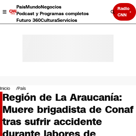
País
Mundo
Negocios
Radio
Podcast y Programas completos
CNN
Futuro 360
Cultura
Servicios
País
Mundo
Negocios
Inicio
País
Región de La Araucanía:
Deportes
Programas completos
Muere brigadista de Conaf
Cultura
Servicios
tras sufrir accidente
Bits
CNN Data
durante labores de
CNN tiempo