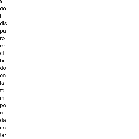
s
de
l
dis
pa
ro
re
ci
bi
do
en
la
te
m
po
ra
da
an
ter