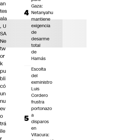
an
Gaza:
tes
Netanyahu
ala
mantiene
, U
exigencia
de
SA
desarme
Ne
total
tw
de
or
Hamás
k
Escolta
pu
del
bli
exministro
có
Luis
un
Cordero
nu
frustra
ev
portonazo
a
o
disparos
trá
en
ile
Vitacura:
r