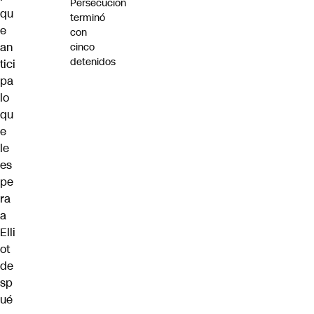
Persecución
qu
terminó
e
con
an
cinco
detenidos
tici
pa
lo
qu
e
le
es
pe
ra
a
Elli
ot
de
sp
ué