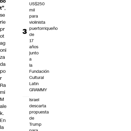
bo
US$250
t”
,
mil
se
para
rie
violinista
puertorriqueño
pr
de
ot
17
ag
años
oni
junto
za
a
da
la
po
Fundación
Cultural
r
Latin
Ra
GRAMMY
mi
M
Israel
ale
descarta
propuesta
k.
de
En
Trump
la
para