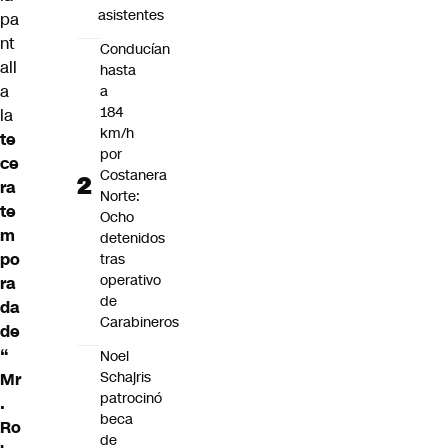
asistentes
pa
nt
Conducían
all
hasta
a
a
184
la
km/h
te
por
ce
Costanera
ra
Norte:
te
Ocho
m
detenidos
po
tras
operativo
ra
de
da
Carabineros
de
“
Noel
Schajris
Mr
patrocinó
.
beca
Ro
de