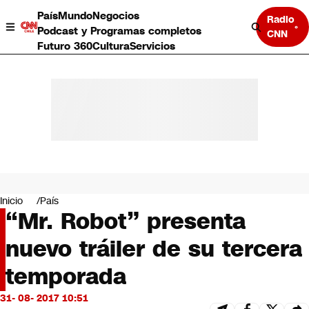
País
Mundo
Negocios
Radio
Podcast y Programas completos
CNN
Futuro 360
Cultura
Servicios
País
Mundo
Negocios
Inicio
País
“Mr. Robot” presenta
Deportes
Programas completos
nuevo tráiler de su tercera
Cultura
Servicios
temporada
Bits
CNN Data
31- 08- 2017 10:51
CNN tiempo