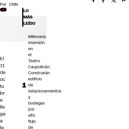
Por
CNN
Futuro 360
LO
Opinión
MÁS
LEÍDO
Millonaria
inversión
en
el
El
Teatro
11
Caupolicán:
de
Construirán
oc
edificio
de
tu
estacionamientos
br
y
e
bodegas
lle
por
ga
alto
a
flujo
la
de