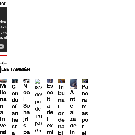
ior.
LEE TAMBIÉN
Mi
N
Es
C
Tri
Pa
A
llo
oe
co
on
bu
no
nt
na
l
lt
du
na
ra
e
ri
Sc
a
cí
l
m
al
a
ha
de
an
or
as
za
in
jri
l
ha
de
po
de
ve
s
ex
st
na
r
in
rsi
pa
mi
a
bl
el