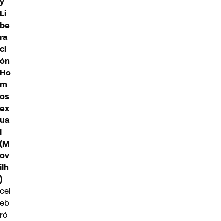
y
Li
be
ra
ci
ón
Ho
m
os
ex
ua
l
(M
ov
ilh
)
cel
eb
ró