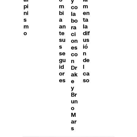
y
pi
m
m
co
ni
bi
en
la
s
a
ta
bo
m
an
la
ra
o
te
dif
ci
su
us
on
s
ió
es
se
n
co
gu
de
n
id
l
Dr
or
ca
ak
es
so
e
y
Br
un
o
M
ar
s