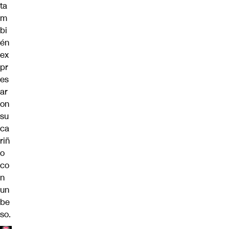
ta
m
bi
én
ex
pr
es
ar
on
su
ca
riñ
o
co
n
un
be
so.