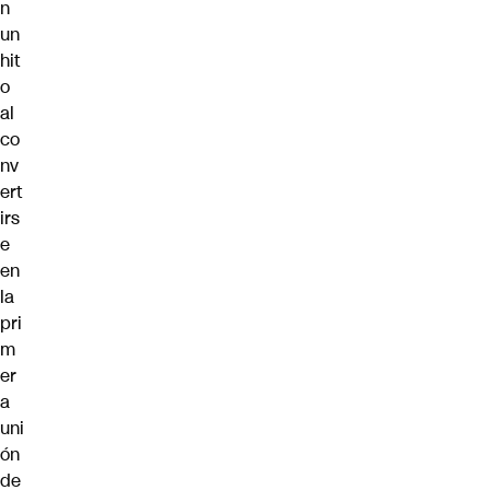
n
un
hit
o
al
co
nv
ert
irs
e
en
la
pri
m
er
a
uni
ón
de