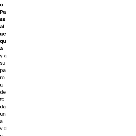
o
Pa
ss
al
ac
qu
a
y a
su
pa
re
a
de
to
da
un
a
vid
a,