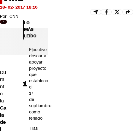
Futuro 360
18- 02- 2017 18:16
Opinión
Por
CNN
LO
MÁS
LEÍDO
Ejecutivo
descarta
apoyar
proyecto
Du
que
ra
establece
nt
el
e
17
de
la
septiembre
Ga
como
la
feriado
de
Tras
l