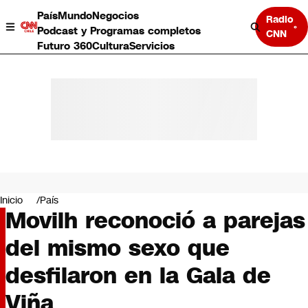
País
Mundo
Negocios
Radio
Podcast y Programas completos
CNN
Futuro 360
Cultura
Servicios
País
Mundo
Negocios
Inicio
País
Movilh reconoció a parejas
Deportes
Programas completos
del mismo sexo que
Cultura
Servicios
desfilaron en la Gala de
Bits
CNN Data
Viña
CNN tiempo