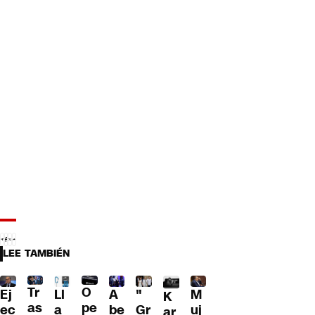
LEE TAMBIÉN
Tr
O
Ll
A
"
M
Ej
K
as
pe
a
be
Gr
uj
ec
ar