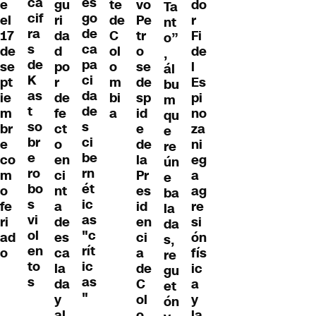
ca
es
gu
te
vo
do
e
Ta
cif
go
ri
de
Pe
r
el
nt
ra
de
da
C
tr
Fi
17
o”
s
ca
d
ol
o
de
de
,
de
pa
po
o
se
l
se
ál
K
ci
r
m
de
Es
pt
bu
as
da
de
bi
sp
pi
ie
m
t
de
fe
a
id
no
m
qu
so
s
ct
e
za
br
e
br
ci
o
de
ni
e
re
e
be
en
la
eg
co
ún
ro
rn
ci
Pr
a
m
e
bo
ét
nt
es
ag
o
ba
s
ic
a
id
re
fe
la
vi
as
de
en
si
ri
da
ol
"c
es
ci
ón
ad
s,
en
rít
ca
a
fís
o
re
to
ic
la
de
ic
gu
s
as
da
C
a
et
"
y
ol
y
ón
al
o
la