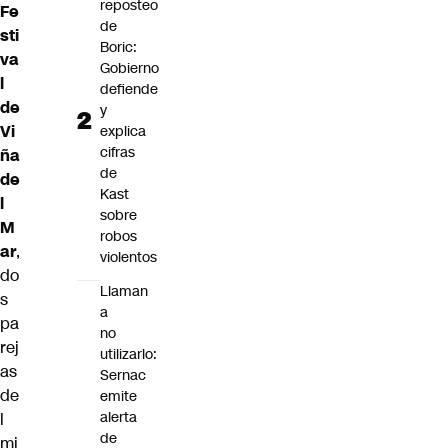
reposteo
Fe
de
sti
Boric:
va
Gobierno
l
defiende
de
y
Vi
explica
cifras
ña
de
de
Kast
l
sobre
M
robos
ar
,
violentos
do
Llaman
s
a
pa
no
rej
utilizarlo:
as
Sernac
de
emite
alerta
l
de
mi