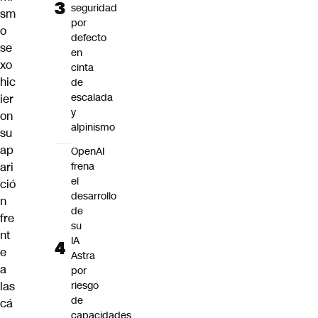
seguridad
sm
por
o
defecto
se
en
xo
cinta
hic
de
escalada
ier
y
on
alpinismo
su
ap
OpenAI
ari
frena
el
ció
desarrollo
n
de
fre
su
nt
IA
e
Astra
a
por
las
riesgo
de
cá
capacidades