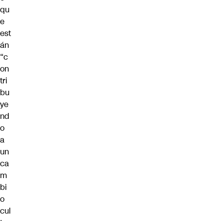
qu
e
est
án
“c
on
tri
bu
ye
nd
o
a
un
ca
m
bi
o
cul