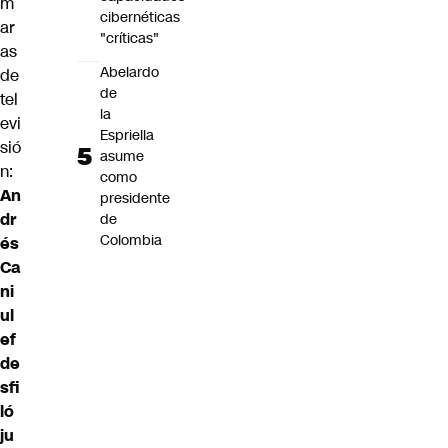
m
cibernéticas
ar
"críticas"
as
Abelardo
de
de
tel
la
evi
Espriella
sió
asume
n:
como
An
presidente
dr
de
Colombia
és
Ca
ni
ul
ef
de
sfi
ló
ju