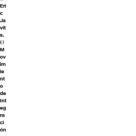
Eri
c
Ja
vit
s.
El
M
ov
im
ie
nt
o
de
Int
eg
ra
ci
ón