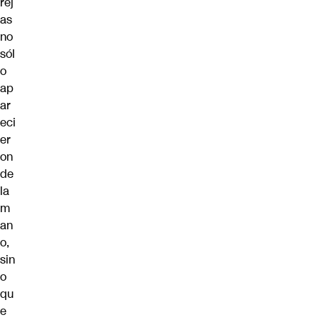
rej
as
no
sól
o
ap
ar
eci
er
on
de
la
m
an
o,
sin
o
qu
e