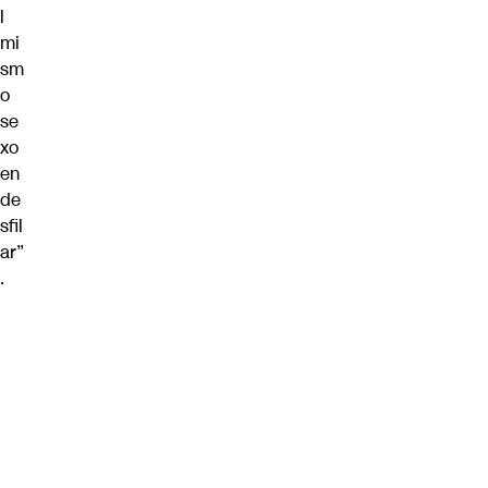
l
mi
sm
o
se
xo
en
de
sfil
ar”
.