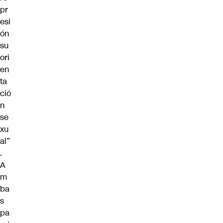
pr
esi
ón
su
ori
en
ta
ció
n
se
xu
al”
.
A
m
ba
s
pa