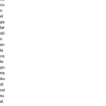
co
n
el
ga
lar
dó
n
en
la
ca
te
go
ría
Au
di
ovi
su
al