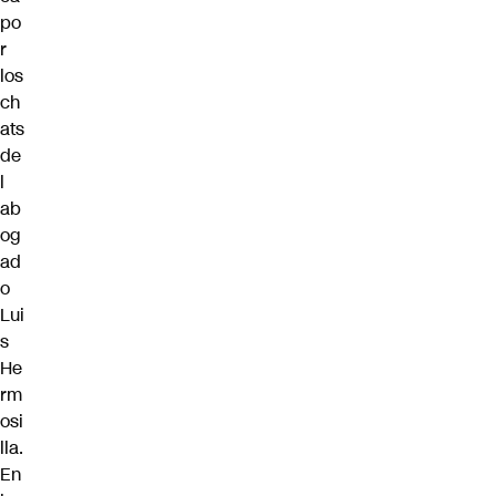
po
r
los
ch
ats
de
l
ab
og
ad
o
Lui
s
He
rm
osi
lla.
En