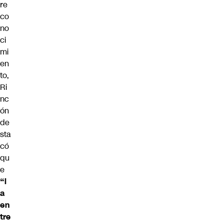
re
co
no
ci
mi
en
to,
Ri
nc
ón
de
sta
có
qu
e
“l
a
en
tre