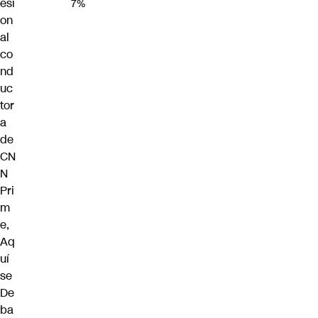
esi
7%
on
al
co
nd
uc
tor
a
de
CN
N
Pri
m
e,
Aq
uí
se
De
ba