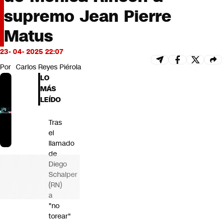
Futuro 360
supremo Jean Pierre
Opinión
Matus
23- 04- 2025 22:07
Por
Carlos Reyes Piérola
LO
MÁS
LEÍDO
Tras
el
llamado
de
Diego
Schalper
(RN)
a
"no
torear"