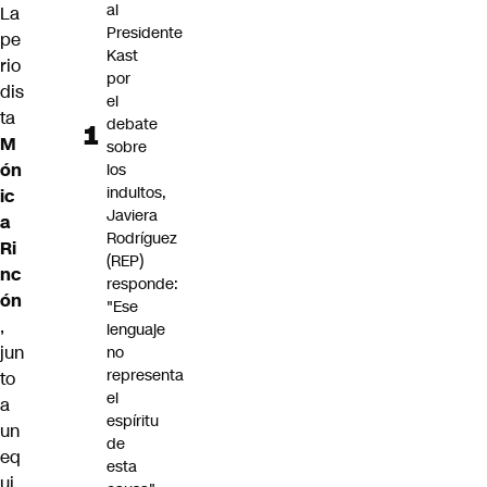
al
La
Presidente
pe
Kast
rio
por
dis
el
ta
debate
M
sobre
ón
los
indultos,
ic
Javiera
a
Rodríguez
Ri
(REP)
nc
responde:
ón
"Ese
,
lenguaje
jun
no
representa
to
el
a
espíritu
un
de
eq
esta
ui