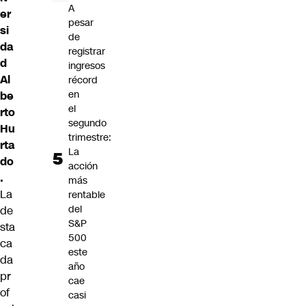
A
er
pesar
si
de
da
registrar
d
ingresos
Al
récord
en
be
el
rto
segundo
Hu
trimestre:
rta
La
do
acción
.
más
La
rentable
del
de
S&P
sta
500
ca
este
da
año
pr
cae
of
casi