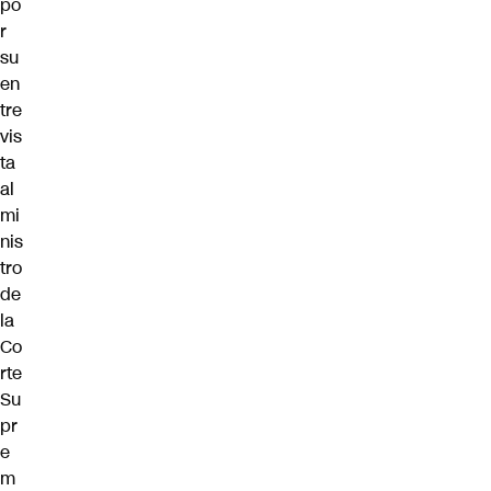
po
r
su
en
tre
vis
ta
al
mi
nis
tro
de
la
Co
rte
Su
pr
e
m