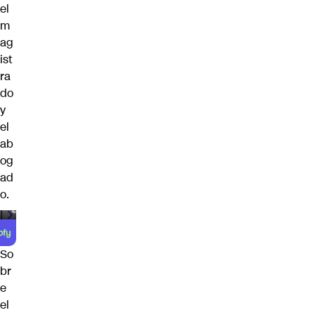
el
m
ag
ist
ra
do
y
el
ab
og
ad
o.
00:00
/
00:59
So
br
e
el