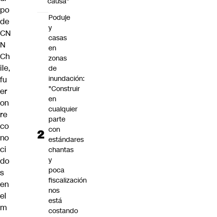
causa"
po
Poduje
de
y
CN
casas
N
en
Ch
zonas
ile,
de
inundación:
fu
"Construir
er
en
on
cualquier
re
parte
co
con
no
estándares
ci
chantas
y
do
poca
s
fiscalización
en
nos
el
está
m
costando