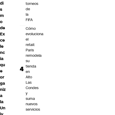
di
torneos
s
de
la
m
FIFA
o
de
Cómo
Ex
evoluciona
el
ce
retail:
le
Paris
nc
remodela
ia
su
qu
tienda
e
en
or
Alto
Las
ga
Condes
niz
y
a
suma
la
nuevos
Un
servicios
iv