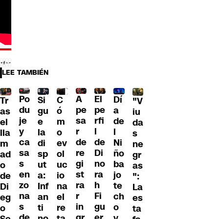
LEE TAMBIÉN
Po
A
El
Dí
C
Si
Tr
"V
du
pe
pe
a
ó
gu
as
iu
je
sa
rfi
de
m
e
el
da
y
r
l
l
o
la
lla
s
ca
de
de
Ni
ev
di
m
ne
sa
re
Di
ño
ol
sp
ad
gr
s
gi
no
ba
uc
ut
o
as
en
st
ra
jo
io
a:
de
":
zo
ra
h
te
na
Inf
Di
La
na
r
Fi
ch
el
an
eg
es
s
in
gu
o
re
ti
o
ta
de
gr
er
y
ta
no
Sc