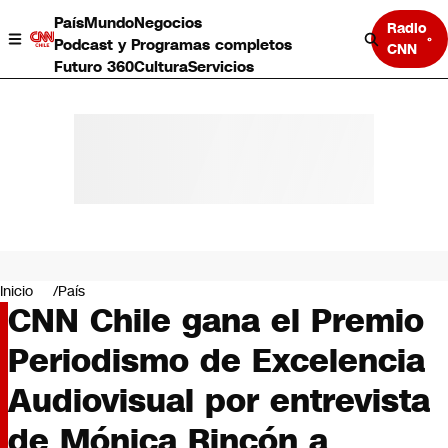
País
Mundo
Negocios
Radio
Podcast y Programas completos
CNN
Futuro 360
Cultura
Servicios
País
Mundo
Negocios
Inicio
País
CNN Chile gana el Premio
Deportes
Programas completos
Periodismo de Excelencia
Cultura
Servicios
Audiovisual por entrevista
Bits
CNN Data
de Mónica Rincón a
CNN tiempo