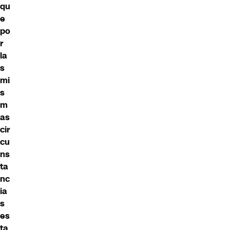
qu
e
po
r
la
s
mi
s
m
as
cir
cu
ns
ta
nc
ia
s
es
ta