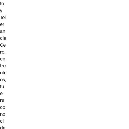
te
y
Tol
er
an
cia
Ce
ro,
en
tre
otr
os,
fu
e
re
co
no
ci
da