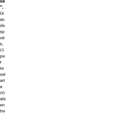
os
”.
Dí
as
de
sp
ué
s,
Ci
pe
r
re
vel
arí
a
ch
ats
en
tre