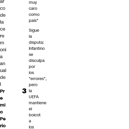
ar
muy
co
caro
como
de
país"
la
ce
Sigue
re
la
m
disputa:
Infantino
oni
se
a
disculpa
an
por
ual
los
de
"errores",
l
pero
Pr
la
UEFA
e
mantiene
mi
el
o
boicot
Pe
a
rio
los