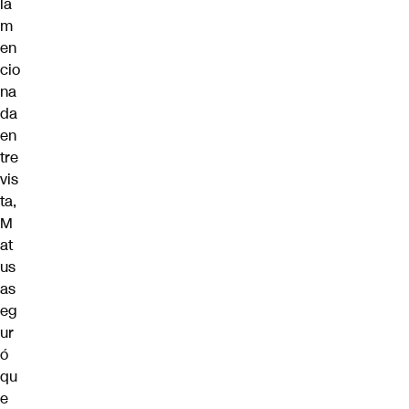
la
m
en
cio
na
da
en
tre
vis
ta,
M
at
us
as
eg
ur
ó
qu
e