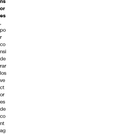
ns
or
es
,
po
r
co
nsi
de
rar
los
ve
ct
or
es
de
co
nt
ag