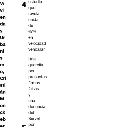
estudio
Vi
que
vi
revela
en
caída
da
de
y
67%
Ur
en
velocidad
ba
vehicular
ni
s
Una
m
querella
por
o,
presuntas
Cri
firmas
sti
falsas
án
y
M
una
on
denuncia
ck
del
Servel
eb
por
er