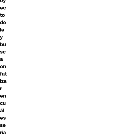
oy
ec
to
de
le
y
bu
sc
a
en
fat
iza
r
en
cu
ál
es
se
ría