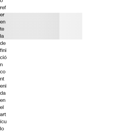
o
ref
er
en
te
la
de
fini
ció
n
co
nt
eni
da
en
el
art
ícu
lo