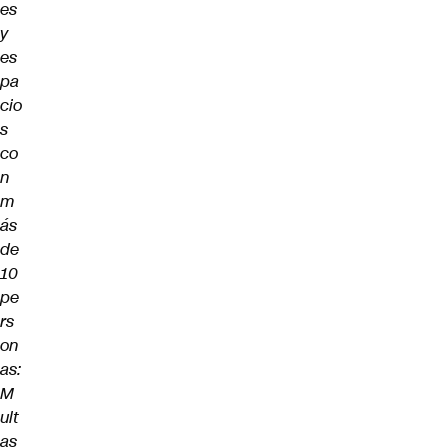
es
y
es
pa
cio
s
co
n
m
ás
de
10
pe
rs
on
as:
M
ult
as