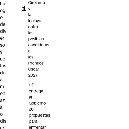
Girolamo
Lu
y
eg
la
o
incluye
de
entre
div
las
er
posibles
so
candidatas
a
s
los
ac
Premios
tos
Oscar
de
2027
a
UDI
m
entrega
en
al
az
Gobierno
a
20
o
propuestas
dis
para
enfrentar
cri