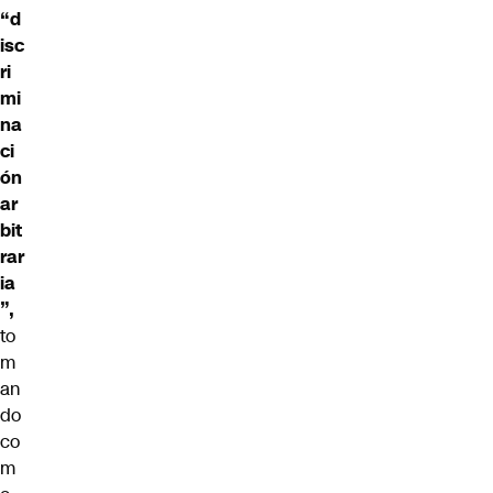
“d
isc
ri
mi
na
ci
ón
ar
bit
rar
ia
”,
to
m
an
do
co
m