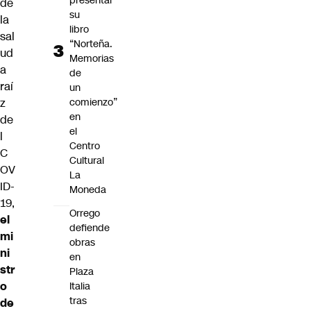
presentar
de
su
la
libro
sal
“Norteña.
ud
Memorias
a
de
raí
un
z
comienzo”
en
de
el
l
Centro
C
Cultural
OV
La
ID-
Moneda
19,
Orrego
el
defiende
mi
obras
ni
en
str
Plaza
o
Italia
tras
de