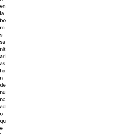
en
la
bo
re
s
sa
nit
ari
as
ha
n
de
nu
nci
ad
o
qu
e