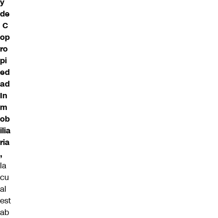
y
de
C
op
ro
pi
ed
ad
In
m
ob
ilia
ria
,
la
cu
al
est
ab