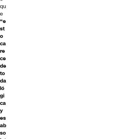
qu
e
“e
st
o
ca
re
ce
de
to
da
ló
gi
ca
y
es
ab
so