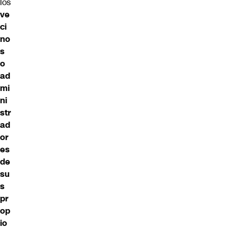
los
ve
ci
no
s
o
ad
mi
ni
str
ad
or
es
de
su
s
pr
op
io