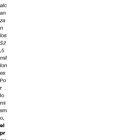
alc
an
za
n
los
$2
,5
mil
lon
es
Po
r
lo
mi
sm
o,
el
pr