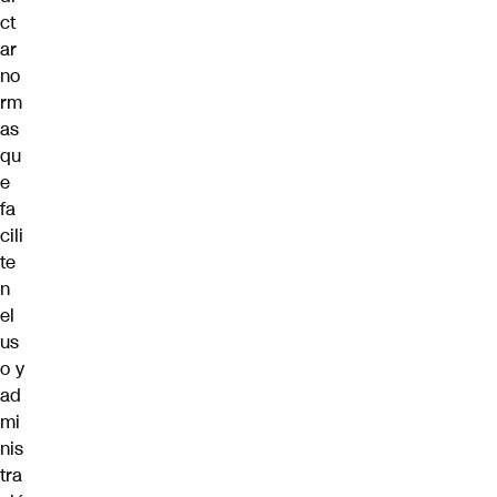
ct
ar
no
rm
as
qu
e
fa
cili
te
n
el
us
o y
ad
mi
nis
tra