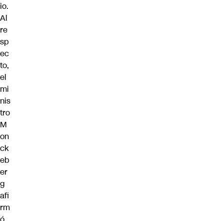
io.
Al
re
sp
ec
to,
el
mi
nis
tro
M
on
ck
eb
er
g
afi
rm
ó