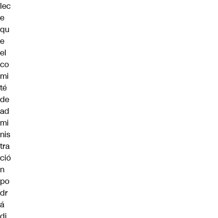
lec
e
qu
e
el
co
mi
té
de
ad
mi
nis
tra
ció
n
po
dr
á
di