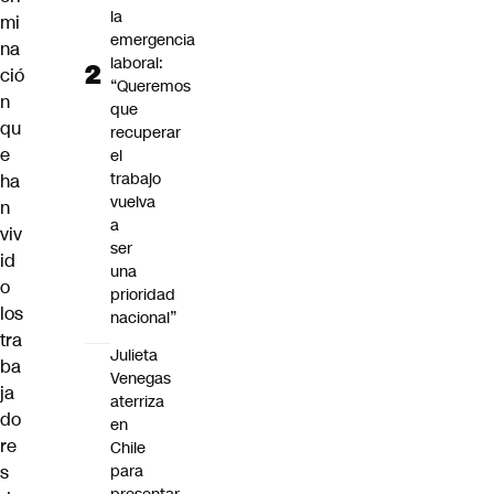
la
mi
emergencia
na
laboral:
ció
“Queremos
n
que
qu
recuperar
e
el
trabajo
ha
vuelva
n
a
viv
ser
id
una
o
prioridad
los
nacional”
tra
Julieta
ba
Venegas
ja
aterriza
do
en
re
Chile
s
para