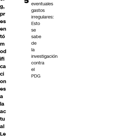
eventuales
g,
gastos
pr
irregulares:
es
Esto
en
se
tó
sabe
de
m
la
od
investigación
ifi
contra
ca
el
ci
PDG
on
es
a
la
ac
tu
al
Le