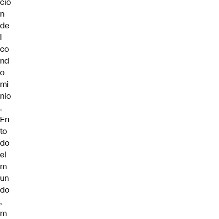
ció
n
de
l
co
nd
o
mi
nio
.
En
to
do
el
m
un
do
,
m