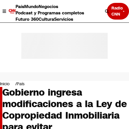
País
Mundo
Negocios
Radio
Podcast y Programas completos
CNN
Futuro 360
Cultura
Servicios
País
Mundo
Negocios
Inicio
País
Gobierno ingresa
Deportes
Programas completos
modificaciones a la Ley de
Cultura
Servicios
Copropiedad Inmobiliaria
Bits
CNN Data
para evitar
CNN tiempo