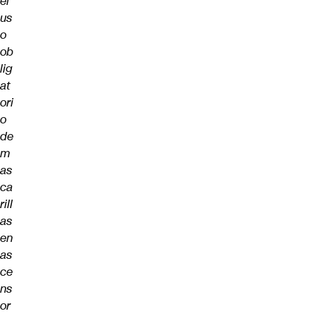
el
us
o
ob
lig
at
ori
o
de
m
as
ca
rill
as
en
as
ce
ns
or