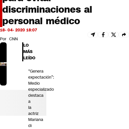
Futuro 360
discriminaciones al
Opinión
personal médico
18- 04- 2020 18:07
Por
CNN
LO
MÁS
LEÍDO
“Genera
expectación”:
Medio
especializado
destaca
a
la
actriz
Mariana
di