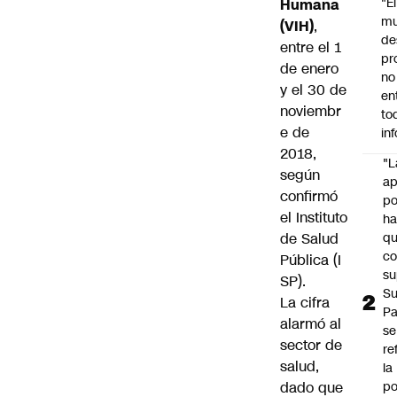
"É
Humana
m
(VIH)
,
de
entre el 1
pr
de enero
no
y el 30 de
en
noviembr
to
e de
in
2018,
"L
según
ap
confirmó
po
el Instituto
h
de Salud
q
c
Pública (I
su
SP).
Su
La cifra
P
alarmó al
se
sector de
re
salud,
la
dado que
po