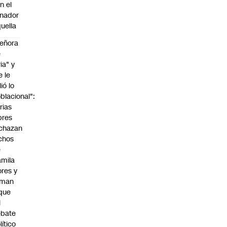
n el
nador
uella
eñora
e
ria" y
e le
lió lo
blacional":
rias
bres
chazan
chos
e
mila
ores y
aman
que
l
ebate
lítico