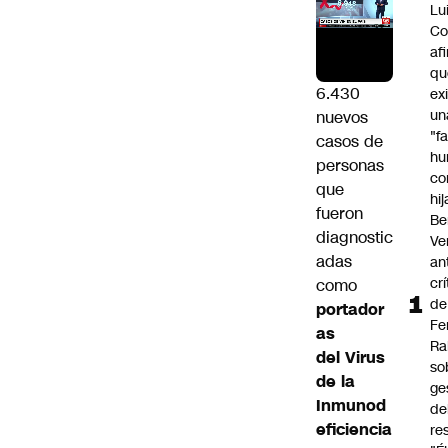
Lu
Co
af
qu
6.430
ex
un
nuevos
"f
casos de
hu
personas
co
que
hi
fueron
Be
diagnostic
Ve
adas
an
cr
como
de
portador
Fe
as
Ra
del Virus
so
de la
ge
Inmunod
de
eficiencia
re