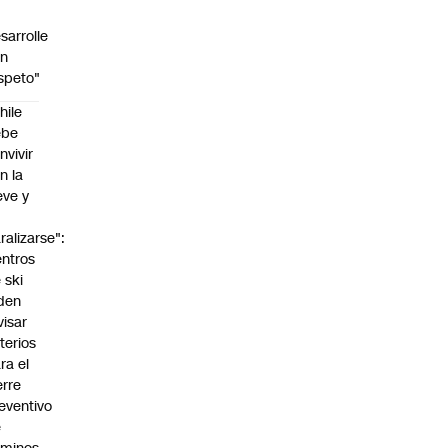
sarrolle
on
speto"
hile
ebe
nvivir
n la
eve y
o
ralizarse":
ntros
 ski
den
visar
iterios
ra el
erre
eventivo
e