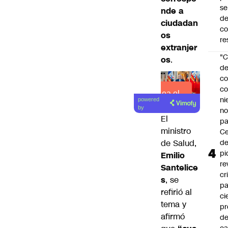
se
nde a
de
ciudadan
c
os
re
extranjer
"C
os
.
d
co
co
Lea el
ni
powered
artículo
by
n
El
pa
ministro
Ce
de Salud,
de
pi
Emilio
re
Santelice
cr
s
, se
pa
refirió al
ci
tema y
pr
afirmó
d