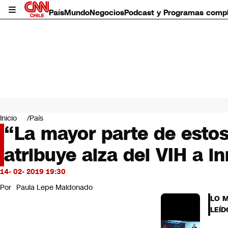
País
Mundo
Negocios
Podcast y Programas comp
País
Mundo
Inicio
País
Negocios
“La mayor parte de estos
Deportes
atribuye alza del VIH a i
Programas completos
Cultura
Servicios
14- 02- 2019 19:30
Bits
Por
Paula Lepe Maldonado
CNN Data
LO 
CNN tiempo
LEÍD
Futuro 360
Opinión