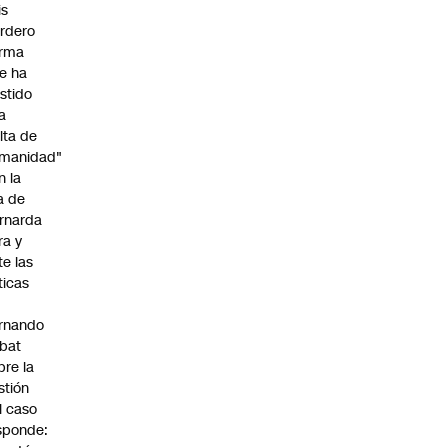
is
rdero
irma
e ha
istido
a
alta de
manidad"
n la
ja de
rnarda
ra y
te las
íticas
rnando
bat
bre la
stión
l caso
sponde: