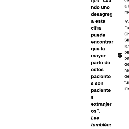
que
“cua
c
a 
ndo uno
m
desagreg
a esta
"S
cifra
Fa
C
puede
SII
encontrar
la
que la
pl
mayor
pa
parte de
de
estos
ne
paciente
d
fu
s son
ir
paciente
s
extranjer
os”
.
Lee
también: