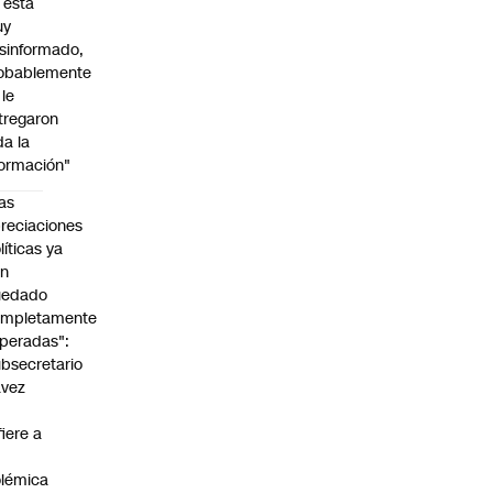
l está
uy
sinformado,
obablemente
 le
tregaron
da la
formación"
as
reciaciones
líticas ya
an
uedado
ompletamente
peradas":
bsecretario
avez
fiere a
lémica