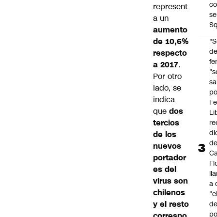
co
represent
se
a un
Sq
aumento
de 10,6%
"S
d
respecto
fe
a 2017
.
"s
Por otro
sa
lado, se
po
indica
Fe
que
dos
Li
tercios
re
di
de los
d
nuevos
Ca
portador
Fl
es del
ll
virus son
a 
chilenos
"e
y el resto
d
po
correspo