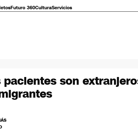
letos
Futuro 360
Cultura
Servicios
 pacientes son extranjero
nmigrantes
MÁS
O