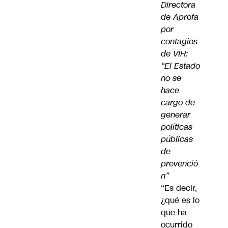
Directora
de Aprofa
por
contagios
de VIH:
“El Estado
no se
hace
cargo de
generar
políticas
públicas
de
prevenció
n”
“Es decir,
¿qué es lo
que ha
ocurrido