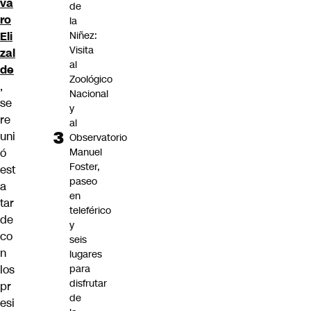
va
de
ro
la
Eli
Niñez:
Visita
zal
al
de
Zoológico
,
Nacional
se
y
re
al
uni
Observatorio
ó
Manuel
Foster,
est
paseo
a
en
tar
teleférico
de
y
co
seis
n
lugares
los
para
disfrutar
pr
de
esi