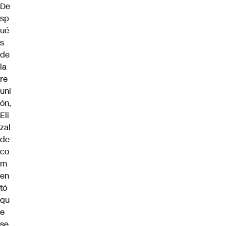
De
sp
ué
s
de
la
re
uni
ón,
Eli
zal
de
co
m
en
tó
qu
e
se