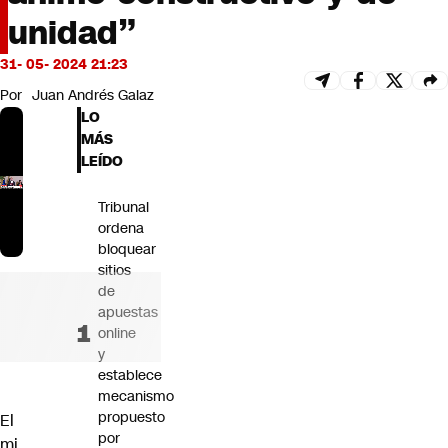
Futuro 360
unidad”
Opinión
31- 05- 2024 21:23
Por
Juan Andrés Galaz
LO
MÁS
LEÍDO
Tribunal
ordena
bloquear
sitios
de
apuestas
online
y
establece
mecanismo
propuesto
El
por
mi