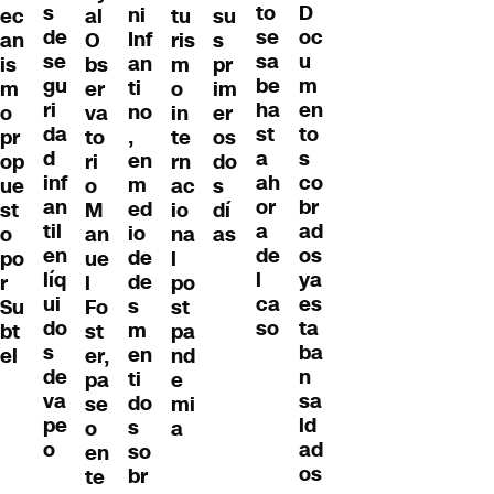
s
D
to
ni
ec
al
tu
su
de
oc
se
Inf
an
O
ris
s
se
u
sa
an
is
bs
m
pr
gu
m
be
ti
m
er
o
im
ri
en
ha
no
o
va
in
er
da
to
st
,
pr
to
te
os
d
s
a
en
op
ri
rn
do
inf
co
ah
m
ue
o
ac
s
an
br
or
ed
st
M
io
dí
til
ad
a
io
o
an
na
as
en
os
de
de
po
ue
l
líq
ya
l
de
r
l
po
ui
es
ca
s
Su
Fo
st
do
ta
so
m
bt
st
pa
s
ba
en
el
er,
nd
de
n
ti
pa
e
va
sa
do
se
mi
pe
ld
s
o
a
o
ad
so
en
os
br
te