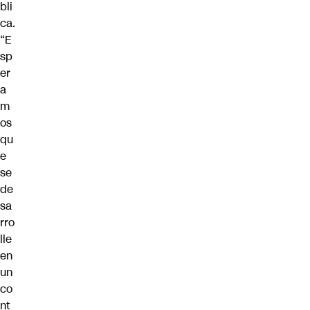
bli
ca.
“E
sp
er
a
m
os
qu
e
se
de
sa
rro
lle
en
un
co
nt