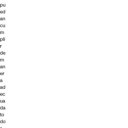
pu
ed
an
cu
m
pli
r
de
m
an
er
a
ad
ec
ua
da
to
do