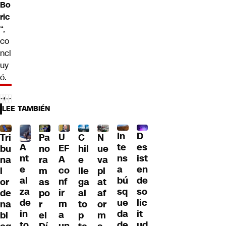
Bo
ric
“,
co
ncl
uy
ó.
LEE TAMBIÉN
D
In
U
Tri
Pa
C
N
A
es
te
EF
bu
no
hil
ue
nt
ist
ns
A
na
ra
e
va
e
en
a
co
l
m
lle
pl
al
de
bú
nf
or
as
ga
at
za
so
sq
ir
de
po
al
af
de
lic
ue
m
na
r
to
or
in
it
da
a
bl
el
p
m
to
ud
de