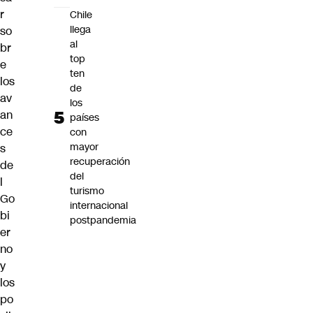
r
Chile
llega
so
al
br
top
e
ten
los
de
av
los
an
países
ce
con
mayor
s
recuperación
de
del
l
turismo
Go
internacional
bi
postpandemia
er
no
y
los
po