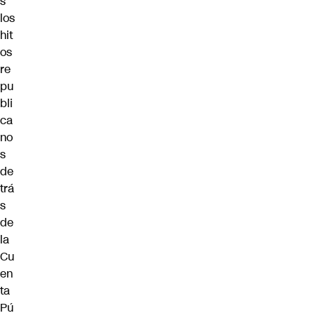
s
los
hit
os
re
pu
bli
ca
no
s
de
trá
s
de
la
Cu
en
ta
Pú