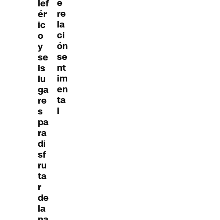
e
lef
re
ér
la
ic
ci
o
ón
y
se
se
nt
is
im
lu
en
ga
ta
re
l
s
pa
ra
di
sf
ru
ta
r
de
la
na