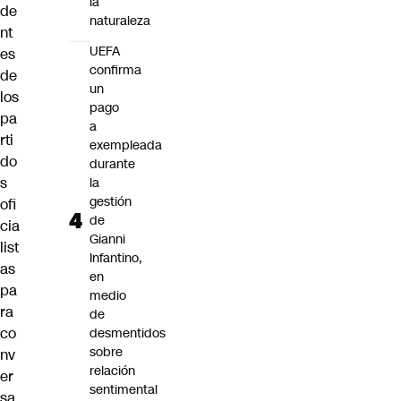
la
de
naturaleza
nt
UEFA
es
confirma
de
un
los
pago
pa
a
rti
exempleada
do
durante
s
la
gestión
ofi
de
cia
Gianni
list
Infantino,
as
en
pa
medio
ra
de
co
desmentidos
sobre
nv
relación
er
sentimental
sa