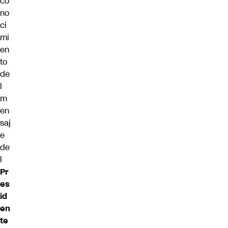
co
no
ci
mi
en
to
de
l
m
en
saj
e
de
l
Pr
es
id
en
te