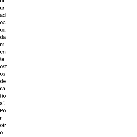
nt
ar
ad
ec
ua
da
m
en
te
est
os
de
sa
fío
s”.
Po
r
otr
o