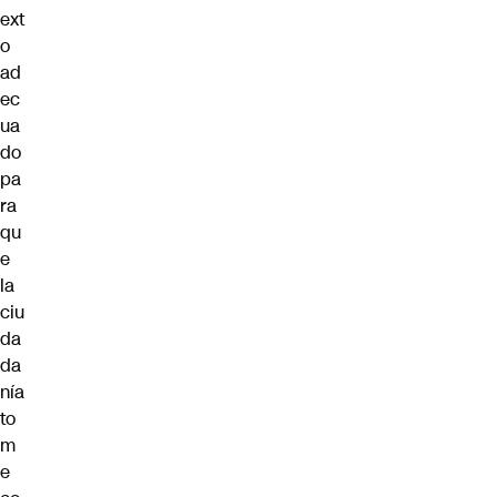
ext
o
ad
ec
ua
do
pa
ra
qu
e
la
ciu
da
da
nía
to
m
e