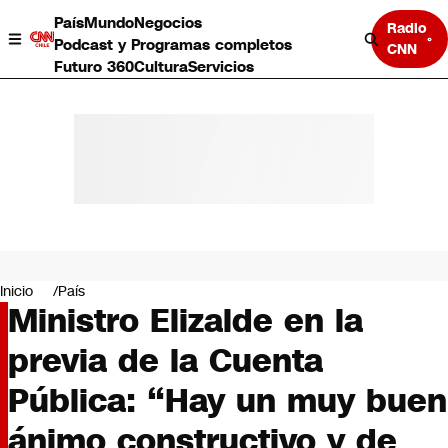
País
Mundo
Negocios
Radio
Podcast y Programas completos
CNN
Futuro 360
Cultura
Servicios
País
Mundo
Negocios
Inicio
País
Ministro Elizalde en la
Deportes
Programas completos
previa de la Cuenta
Cultura
Servicios
Pública: “Hay un muy buen
Bits
CNN Data
ánimo constructivo y de
CNN tiempo