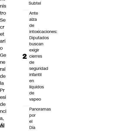
Subtel
nis
tro
Ante
alza
Se
de
cr
intoxicaciones:
et
Diputados
ari
buscan
o
exigir
Ge
cierres
ne
de
seguridad
ral
infantil
de
en
la
líquidos
Pr
de
esi
vapeo
de
Panoramas
nci
por
a,
el
Ál
Día