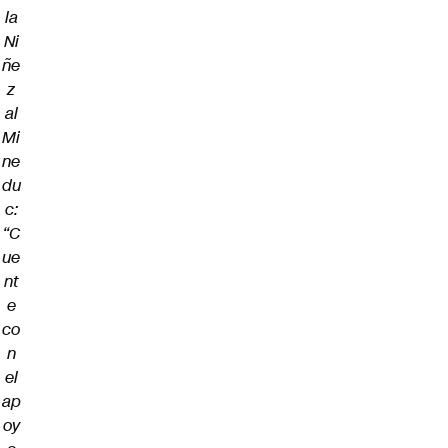
la
Ni
ñe
z
al
Mi
ne
du
c:
“C
ue
nt
e
co
n
el
ap
oy