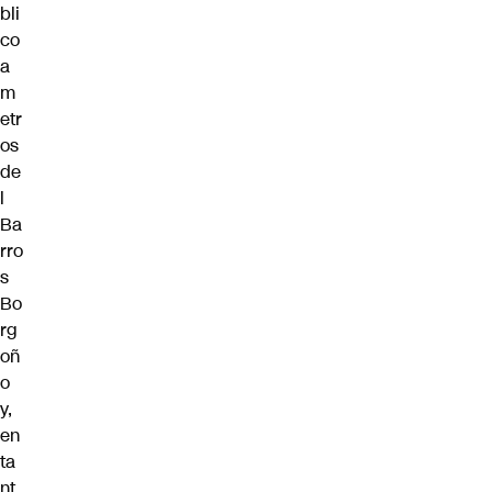
bli
co
a
m
etr
os
de
l
Ba
rro
s
Bo
rg
oñ
o
y,
en
ta
nt