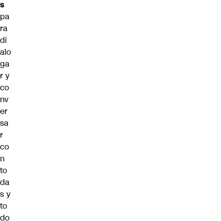
s
pa
ra
di
alo
ga
r y
co
nv
er
sa
r
co
n
to
da
s y
to
do