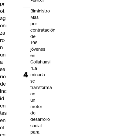
Fuerza
pr
ot
Biministro
Mas
ag
por
oni
contratación
za
de
ro
196
n
jóvenes
un
en
a
Collahuasi:
"La
se
minería
rie
se
de
transforma
inc
en
id
un
en
motor
tes
de
desarrollo
en
social
el
para
ce