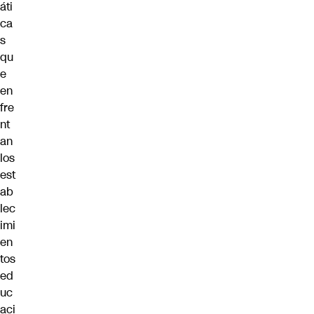
áti
ca
s
qu
e
en
fre
nt
an
los
est
ab
lec
imi
en
tos
ed
uc
aci