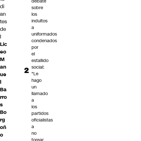
debate
di
sobre
an
los
indultos
tes
a
de
uniformados
l
condenados
Lic
por
eo
el
M
estallido
an
social:
"Le
ue
hago
l
un
Ba
llamado
rro
a
s
los
Bo
partidos
rg
oficialistas
a
oñ
no
o
torear