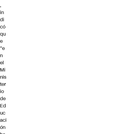
,
in
di
có
qu
e
“e
n
el
Mi
nis
ter
io
de
Ed
uc
aci
ón