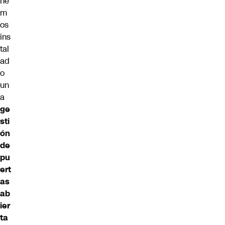
he
m
os
ins
tal
ad
o
un
a
ge
sti
ón
de
pu
ert
as
ab
ier
ta