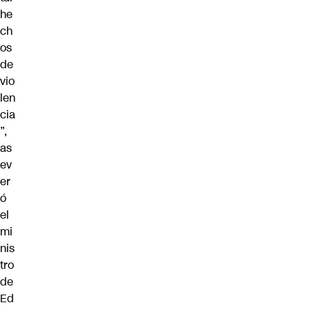
he
ch
os
de
vio
len
cia
”,
as
ev
er
ó
el
mi
nis
tro
de
Ed