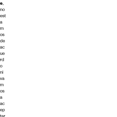
e
,
no
est
a
m
os
de
ac
ue
rd
o
ni
va
m
os
a
ac
ep
tar