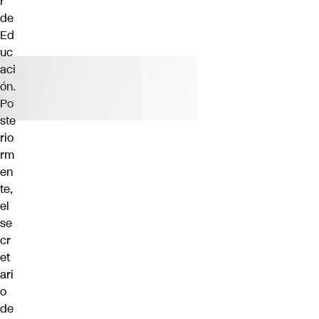
r
de
Ed
uc
aci
ón.
Po
ste
rio
rm
en
te,
el
se
cr
et
ari
o
de