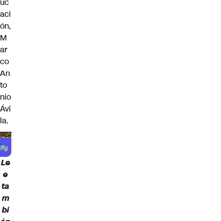
uc
aci
ón,
M
ar
co
An
to
nio
Ávi
la
.
Le
e
ta
m
bi