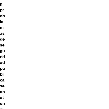
n
pr
ob
le
m
as
de
se
gu
rid
ad
pú
bli
ca
se
an
at
en