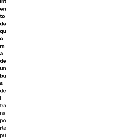
int
en
to
de
qu
e
m
a
de
un
bu
s
de
l
tra
ns
po
rte
pú