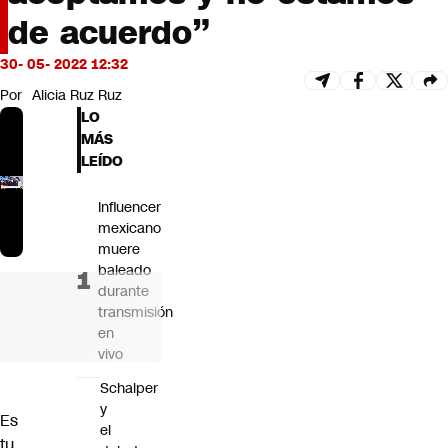
Futuro 360
de acuerdo”
Opinión
30- 05- 2022 12:32
Por
Alicia Ruz Ruz
LO
MÁS
LEÍDO
Influencer
mexicano
muere
baleado
durante
transmisión
en
vivo
Schalper
y
Es
el
tu