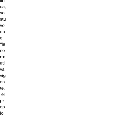
lín
ea,
so
stu
vo
qu
e
“la
no
rm
ati
va
vig
en
te,
el
pr
op
io