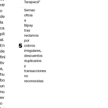
Tarapacá"
ntr
Sernac
o
oficia
de
a
la
Bipay
ca
tras
pit
reclamos
al.
por
En
cobros
irregulares,
de
descuentos
fini
duplicados
tiv
y
a,
transacciones
hu
no
bo
reconocidas
un
nu
ev
o