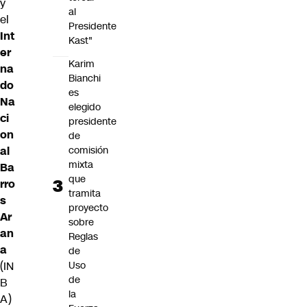
y
al
el
Presidente
Int
Kast"
er
Karim
na
Bianchi
do
es
Na
elegido
ci
presidente
on
de
al
comisión
mixta
Ba
que
rro
tramita
s
proyecto
Ar
sobre
an
Reglas
a
de
(IN
Uso
de
B
la
A)