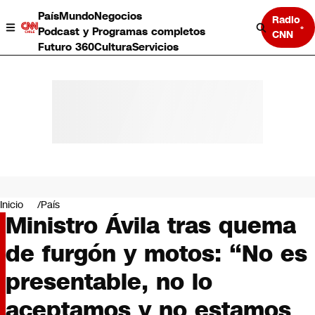
País
Mundo
Negocios
Radio
Podcast y Programas completos
CNN
Futuro 360
Cultura
Servicios
País
Mundo
Negocios
Inicio
País
Ministro Ávila tras quema
Deportes
Programas completos
de furgón y motos: “No es
Cultura
Servicios
presentable, no lo
Bits
CNN Data
aceptamos y no estamos
CNN tiempo