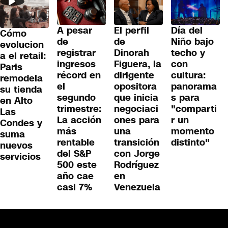
A pesar
El perfil
Día del
Cómo
de
de
Niño bajo
evolucion
registrar
Dinorah
techo y
a el retail:
ingresos
Figuera, la
con
Paris
récord en
dirigente
cultura:
remodela
el
opositora
panorama
su tienda
segundo
que inicia
s para
en Alto
trimestre:
negociaci
"comparti
Las
La acción
ones para
r un
Condes y
más
una
momento
suma
rentable
transición
distinto"
nuevos
del S&P
con Jorge
servicios
500 este
Rodríguez
año cae
en
casi 7%
Venezuela