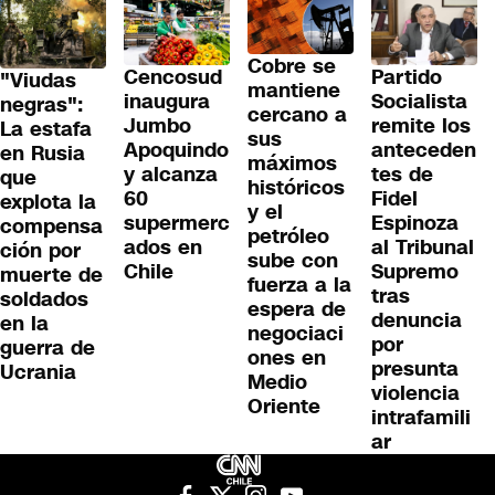
Cobre se
Cencosud
Partido
"Viudas
mantiene
inaugura
Socialista
negras":
cercano a
Jumbo
remite los
La estafa
sus
Apoquindo
anteceden
en Rusia
máximos
y alcanza
tes de
que
históricos
60
Fidel
explota la
y el
supermerc
Espinoza
compensa
petróleo
ados en
al Tribunal
ción por
sube con
Chile
Supremo
muerte de
fuerza a la
tras
soldados
espera de
denuncia
en la
negociaci
por
guerra de
ones en
presunta
Ucrania
Medio
violencia
Oriente
intrafamili
ar