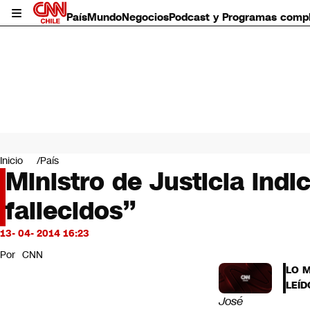
País
Mundo
Negocios
Podcast y Programas comp
País
Mundo
Inicio
País
Negocios
Ministro de Justicia indi
Deportes
fallecidos”
Programas completos
Cultura
Servicios
13- 04- 2014 16:23
Bits
Por
CNN
CNN Data
LO 
CNN tiempo
LEÍD
Futuro 360
José
Opinión