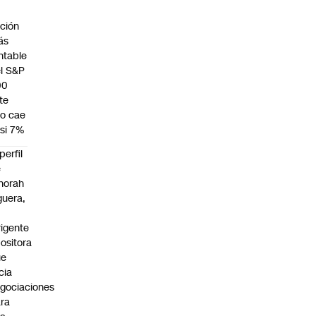
a
ción
ás
ntable
l S&P
00
te
o cae
si 7%
 perfil
e
norah
guera,
rigente
ositora
ue
icia
gociaciones
ra