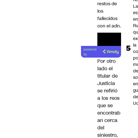
restos de
L
los
es
fallecidos
e
Ru
con el adn.
q
ex
la
powered
c
by
po
Por otro
m
lado el
d
titular de
so
Justicia
en
gu
se refirió
d
a los reos
Uc
que se
encontrab
an cerca
del
siniestro,