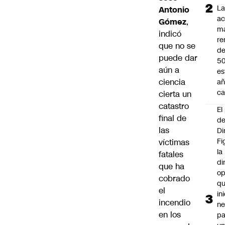
L
Antonio
ac
Gómez
,
m
indicó
re
que no se
de
puede dar
5
aún a
es
ciencia
añ
ca
cierta un
catastro
El
final de
d
las
Di
Fi
víctimas
la
fatales
di
que ha
op
cobrado
q
el
in
incendio
ne
en los
pa