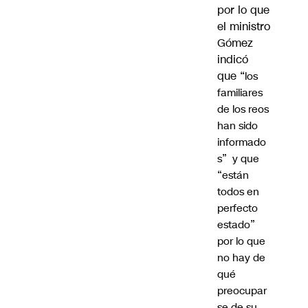
por lo que
el ministro
Gómez
indicó
que “
los
familiares
de los reos
han sido
informado
s” y que
“
están
todos en
perfecto
estado”
por lo que
no hay de
qué
preocupar
se de su