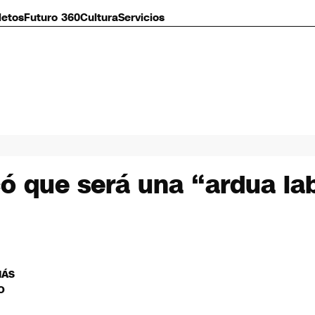
letos
Futuro 360
Cultura
Servicios
có que será una “ardua lab
MÁS
O