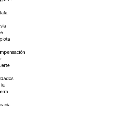
a
tafa
n
sia
ue
plota
ompensación
r
uerte
e
ldados
 la
erra
e
rania