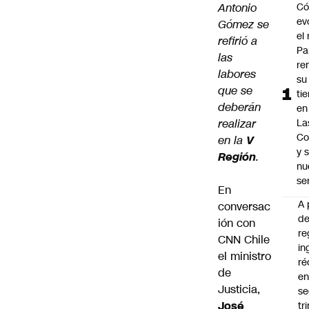
Antonio
C
ev
Gómez se
el 
refirió a
Pa
las
re
labores
su
que se
ti
deberán
en
realizar
La
Co
en la
V
y 
Región
.
nu
se
En
A 
conversac
d
ión con
re
CNN Chile
in
el ministro
ré
de
en
Justicia,
s
José
tr