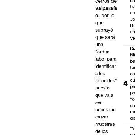
u
cerros de
tr
Valparaís
c
o,
por lo
Jo
que
Ro
subrayó
e
que será
Ve
una
Dí
“
ardua
Ni
labor para
ba
identificar
te
a los
c
cu
fallecidos”
p
puesto
pa
que va a
"c
ser
u
necesario
m
cruzar
di
muestras
"V
de los
ne