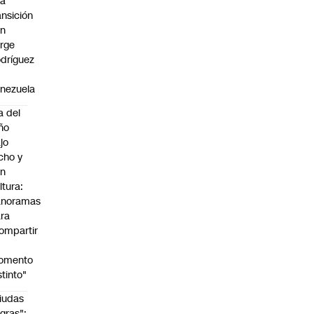
na
ansición
on
rge
dríguez
n
nezuela
a del
ño
jo
cho y
on
ltura:
anoramas
ra
ompartir
n
omento
stinto"
iudas
gras":