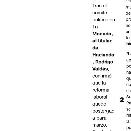
"É
Tras el
m
comité
de
político en
pr
no
La
en
Moneda,
to
el titular
in
de
"L
Hacienda
ap
, Rodrigo
po
Valdés
,
h
confirmó
q
que la
c
reforma
su
laboral
Su
P
quedó
se
postergad
re
a para
la
marzo.
po