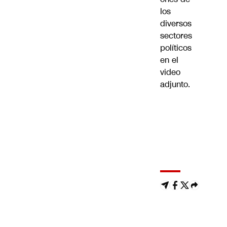
los
diversos
sectores
políticos
en el
video
adjunto.