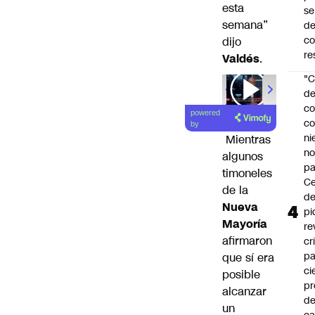
esta
se
semana”
de
c
dijo
re
Valdés
.
"C
d
00:00
/
01
co
powered
co
by
ni
Mientras
n
algunos
pa
timoneles
Ce
de la
de
Nueva
pi
Mayoría
re
afirmaron
cr
pa
que sí era
ci
posible
pr
alcanzar
d
un