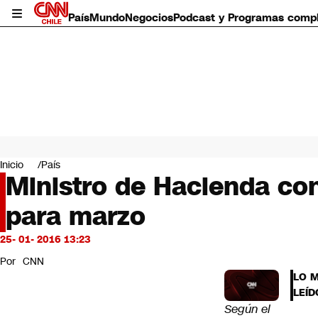
País
Mundo
Negocios
Podcast y Programas comp
País
Mundo
Inicio
País
Negocios
Ministro de Hacienda co
Deportes
para marzo
Programas completos
Cultura
Servicios
25- 01- 2016 13:23
Bits
Por
CNN
CNN Data
LO 
CNN tiempo
LEÍD
Futuro 360
Según el
Opinión