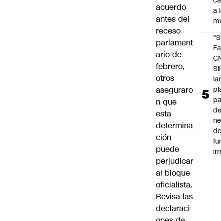
c
acuerdo
a 
antes del
m
receso
"S
parlament
Fa
ario de
C
febrero,
SII
otros
la
pl
aseguraro
pa
n que
de
esta
ne
determina
d
ción
fu
puede
ir
perjudicar
al bloque
oficialista.
Revisa las
declaraci
ones de