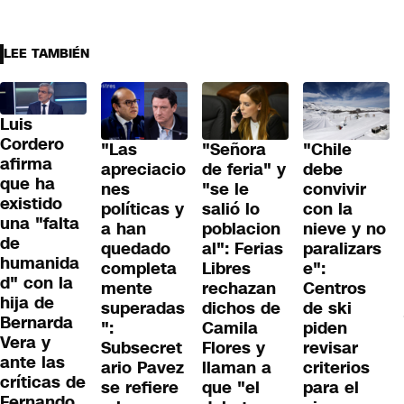
LEE TAMBIÉN
Luis
Cordero
"Las
"Señora
"Chile
afirma
apreciacio
de feria" y
debe
que ha
nes
"se le
convivir
existido
políticas y
salió lo
con la
una "falta
a han
poblacion
nieve y no
de
quedado
al": Ferias
paralizars
humanida
completa
Libres
e":
d" con la
mente
rechazan
Centros
hija de
superadas
dichos de
de ski
Bernarda
":
Camila
piden
Vera y
Subsecret
Flores y
revisar
ante las
ario Pavez
llaman a
criterios
críticas de
se refiere
que "el
para el
Fernando