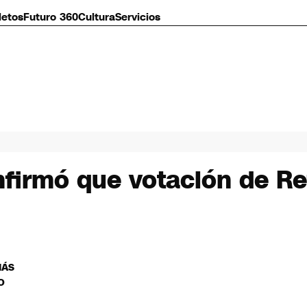
letos
Futuro 360
Cultura
Servicios
nfirmó que votación de R
MÁS
O