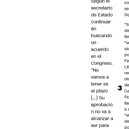
Según el
co
secretario
se
de Estado
Sq
continuar
"S
án
d
buscando
fe
un
"s
sa
acuerdo
po
en el
Fe
Congreso.
Li
“No
re
vamos a
di
tener es
d
el plazo
Ca
Fl
(…) Su
ll
aprobació
a 
n no va a
"e
alcanzar a
d
ser para
po