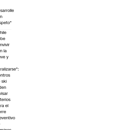
sarrolle
on
speto"
hile
ebe
:00
nvivir
n la
eve y
o
ralizarse":
ntros
 ski
den
visar
iterios
ra el
erre
eventivo
e