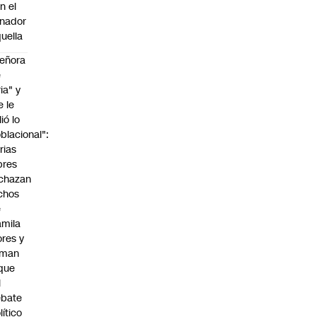
n el
nador
uella
eñora
e
ria" y
e le
lió lo
blacional":
rias
bres
chazan
chos
e
mila
ores y
aman
que
l
ebate
lítico