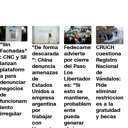
"Sin
"De forma
Fedecarne
CRUCH
Fachadas"
descarada
advierte
cuestiona
: CNC y SII
": China
por cierre
Registro
lanzan
denuncia
del Paso
Nacional
plataform
amenazas
Los
de
a para
de
Libertador
Vándalos:
denunciar
Estados
es: "Si
Pide
negocios
Unidos a
esto se
eliminar
de
empresa
mantiene,
restriccion
funcionam
argentina
probablem
es a la
iento
por
ente
gratuidad
irregular
trabajar
pueda
y becas
con
generar