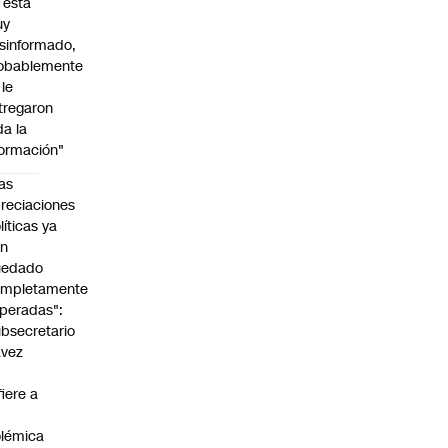
l está
uy
sinformado,
obablemente
 le
tregaron
da la
formación"
as
reciaciones
líticas ya
an
uedado
ompletamente
peradas":
bsecretario
avez
fiere a
lémica