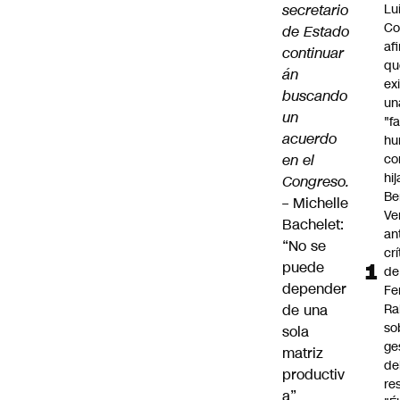
secretario
Lu
Co
de Estado
af
continuar
qu
án
ex
buscando
un
un
"f
acuerdo
hu
en el
co
hi
Congreso.
Be
–
Michelle
Ve
Bachelet:
an
“No se
cr
puede
de
depender
Fe
de una
Ra
so
sola
ge
matriz
de
productiv
re
a”