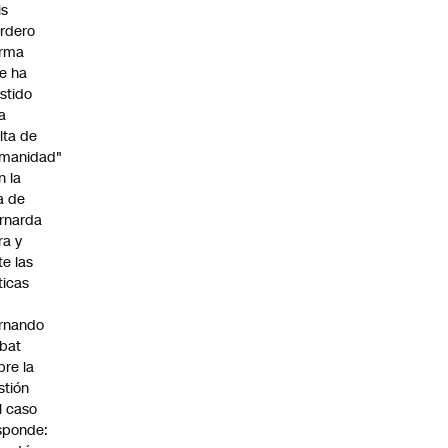
is
rdero
irma
e ha
istido
a
alta de
manidad"
n la
ja de
rnarda
ra y
te las
íticas
rnando
bat
bre la
stión
l caso
sponde: