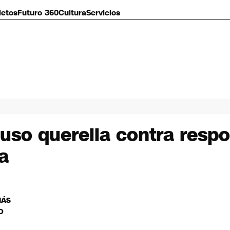
letos
Futuro 360
Cultura
Servicios
uso querella contra resp
a
MÁS
O