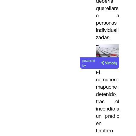
debería
querellars
e a
personas
individuali
zadas.
Lea el
powered
artículo
by
El
comunero
mapuche
detenido
tras el
incendio a
un predio
en
Lautaro