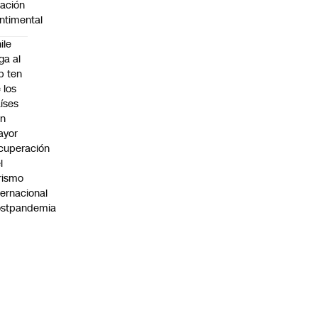
lación
ntimental
ile
ega al
p ten
 los
íses
on
ayor
cuperación
l
rismo
ternacional
ostpandemia